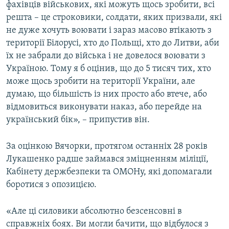
фахівців військових, які можуть щось зробити, всі
решта – це строковики, солдати, яких призвали, які
не дуже хочуть воювати і зараз масово втікають з
території Білорусі, хто до Польщі, хто до Литви, аби
їх не забрали до війська і не довелося воювати з
Україною. Тому я б оцінив, що до 5 тисяч тих, хто
може щось зробити на території України, але
думаю, що більшість із них просто або втече, або
відмовиться виконувати наказ, або перейде на
український бік», – припустив він.
За оцінкою Вячорки, протягом останніх 28 років
Лукашенко радше займався зміцненням міліції,
Кабінету держбезпеки та ОМОНу, які допомагали
боротися з опозицією.
«Але ці силовики абсолютно безсенсовні в
справжніх боях. Ви могли бачити, що відбулося з