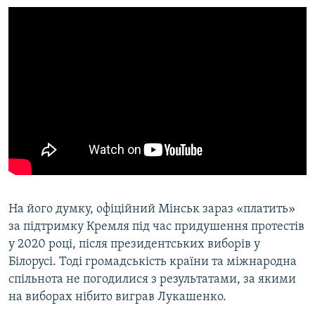
На його думку, офіційний Мінськ зараз «платить»
за підтримку Кремля під час придушення протестів
у 2020 році, після президентських виборів у
Білорусі. Тоді громадськість країни та міжнародна
спільнота не погодилися з результатами, за якими
на виборах нібито виграв Лукашенко.