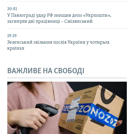
20:01
У Павлограді удар РФ знищив депо «Укрпошти»,
загинули дві працівниці – Смілянський
19:29
Зеленський звільнив послів України у чотирьох
країнах
ВАЖЛИВЕ НА СВОБОДІ