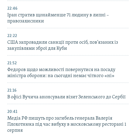
22:46
Іран стратив щонайменше 71 людину в липні –
правозахисники
22:22
США запровадили санкції проти осіб, пов’язаних із
закупівлями зброї для Куби
21:52
Федоров щодо можливості повернутися на посаду
міністра оборони: на сьогодні немає чіткого «ні»
21:16
В офісі Вучича анонсували візит Зеленського до Сербії
20:41
Медіа РФ пишуть про загибель генерала Валерія
Плохотнюка під час вибуху в московському ресторані 1
серпня