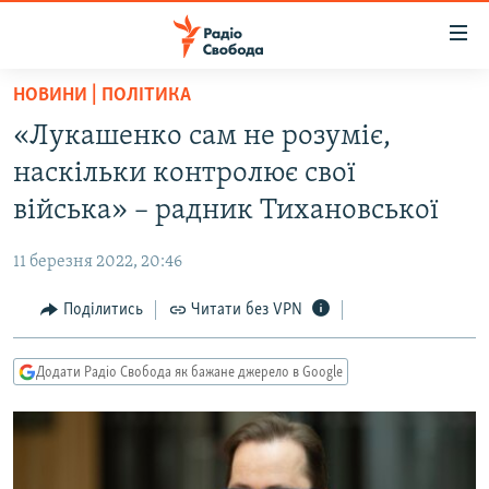
Доступність
посилання
Перейти
НОВИНИ | ПОЛІТИКА
до
РАДІО СВОБОДА – 70 РОКІВ
«Лукашенко сам не розуміє,
основного
ВСЕ ЗА ДОБУ
матеріалу
наскільки контролює свої
СТАТТІ
Перейти
війська» – радник Тихановської
до
ВІЙНА
ПОЛІТИКА
основної
11 березня 2022, 20:46
РОСІЙСЬКА «ФІЛЬТРАЦІЯ»
ЕКОНОМІКА
навігації
Перейти
Поділитись
Читати без VPN
ДОНБАС.РЕАЛІЇ
СУСПІЛЬСТВО
до
КРИМ.РЕАЛІЇ
КУЛЬТУРА
пошуку
Додати Радіо Свобода як бажане джерело в Google
ТИ ЯК?
СПОРТ
СХЕМИ
УКРАЇНА
КИТАЙ.ВИКЛИКИ
СВІТ