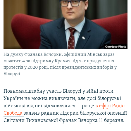
МУЛЬТИМЕДІА
ФОТО
СПЕЦПРОЄКТИ
ПОДКАСТИ
КРИМ РЕАЛІЇ
На думку Франака Вячорки, офіційний Мінськ зараз
РУС
«платить» за підтримку Кремля під час придушення
протестів у 2020 році, після президентських виборів у
УКР
Білорусі
КТАТ
Повномасштабну участь Білорусі у війні проти
ДОЛУЧАЙСЯ!
України не можна виключати, але досі білоруські
військові від неї відмовлялися. Про це
в ефірі Радіо
Свобода
заявив радник лідерки білоруської опозиції
Світлани Тихановської Франак Вячорка 11 березня.