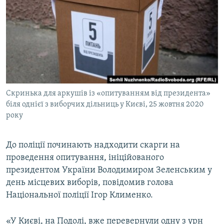
МУЛЬТИМЕДІА
ФОТО
СПЕЦПРОЄКТИ
ПОДКАСТИ
КРИМ РЕАЛІЇ
Скринька для аркушів із «опитуванням від президента»
РУС
біля однієї з виборчих дільниць у Києві, 25 жовтня 2020
року
УКР
КТАТ
До поліції починають надходити скарги на
проведення опитування, ініційованого
ДОЛУЧАЙСЯ!
президентом України Володимиром Зеленським у
день місцевих виборів, повідомив голова
Національної поліції Ігор Клименко.
«У Києві, на Подолі, вже перевернули одну з урн