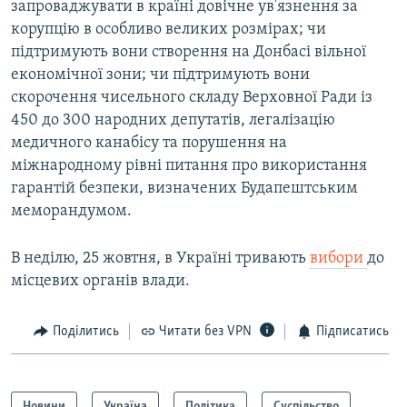
запроваджувати в країні довічне ув'язнення за
корупцію в особливо великих розмірах; чи
підтримують вони створення на Донбасі вільної
економічної зони; чи підтримують вони
скорочення чисельного складу Верховної Ради із
450 до 300 народних депутатів, легалізацію
медичного канабісу та порушення на
міжнародному рівні питання про використання
гарантій безпеки, визначених Будапештським
меморандумом.
В неділю, 25 жовтня, в Україні тривають
вибори
до
місцевих органів влади.
Поділитись
Читати без VPN
Підписатись
Новини
Україна
Політика
Суспільство