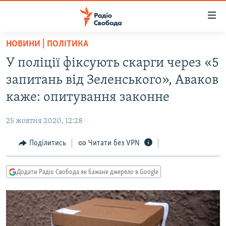
Доступність
посилання
Перейти
НОВИНИ | ПОЛІТИКА
до
РАДІО СВОБОДА – 70 РОКІВ
У поліції фіксують скарги через «5
основного
ВСЕ ЗА ДОБУ
матеріалу
запитань від Зеленського», Аваков
СТАТТІ
Перейти
каже: опитування законне
до
ВІЙНА
ПОЛІТИКА
основної
25 жовтня 2020, 12:28
РОСІЙСЬКА «ФІЛЬТРАЦІЯ»
ЕКОНОМІКА
навігації
Перейти
Поділитись
Читати без VPN
ДОНБАС.РЕАЛІЇ
СУСПІЛЬСТВО
до
КРИМ.РЕАЛІЇ
КУЛЬТУРА
пошуку
Додати Радіо Свобода як бажане джерело в Google
ТИ ЯК?
СПОРТ
СХЕМИ
УКРАЇНА
КИТАЙ.ВИКЛИКИ
СВІТ