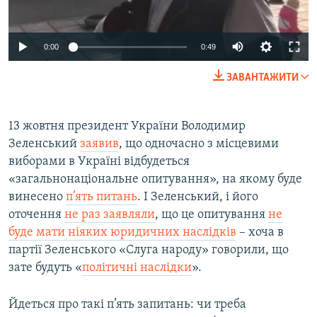
Auto
0:00
0:49
240p
ЗАВАНТАЖИТИ
360p
Auto
240p
360p
480p
480p
13 жовтня президент України Володимир
Зеленський
заявив
, що одночасно з місцевими
720p
720p
1080p
виборами в Україні відбудеться
1080p
«загальнонаціональне опитування», на якому буде
винесено
п’ять питань
. І Зеленський, і його
оточення
не раз заявляли
, що це опитування
не
буде мати ніяких юридичних наслідків
– хоча в
партії Зеленського «Слуга народу» говорили, що
зате будуть «
політичні наслідки
».
Йдеться про такі п’ять запитань: чи треба