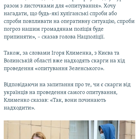
разом з листочками для «опитування». Хочу
Усі сайти RFE/RL
нагадати, що будь-які хуліганські спроби або
спроби повпливати на оперативну ситуацію, спроби
погроз нашим громадянам поліція буде
припиняти», – сказав голова Нацполіції.
Також, за словами Ігоря Клименка, з Києва та
Волинській області вже надходять скарги на хід
проведення «опитування Зеленського».
Відповідаючи на запитання про те, чи є скарги від
українців на проведення самого опитування,
Клименко сказав: «Так, вони починають
надходити».