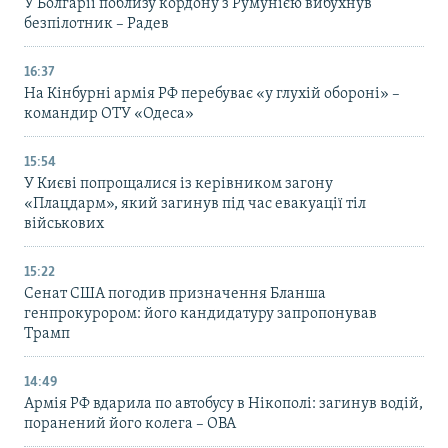
У Болгарії поблизу кордону з Румунією вибухнув
безпілотник – Радев
16:37
На Кінбурні армія РФ перебуває «у глухій обороні» –
командир ОТУ «Одеса»
15:54
У Києві попрощалися із керівником загону
«Плацдарм», який загинув під час евакуації тіл
військових
15:22
Сенат США погодив призначення Бланша
генпрокурором: його кандидатуру запропонував
Трамп
14:49
Армія РФ вдарила по автобусу в Нікополі: загинув водій,
поранений його колега – ОВА