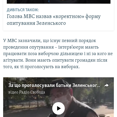
ДИВІТЬСЯ ТАКОЖ:
Голова МВС назвав «коректною» форму
опитування Зеленського
У МВС зазначили, що існує певний порядок
проведення опутування – інтерв’юери мають
працювати поза виборчою дільницею і ні за кого не
агітувати. Вони мають опитувати громадян після
того, як ті проголосують на виборах.
За що проголосували батьки Зеленського?
відео
Радіо Свобода
No media source currently available