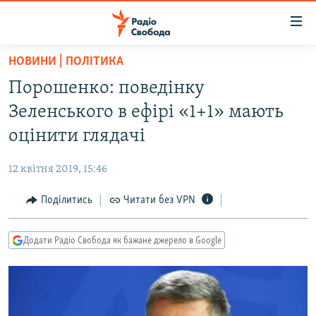
Доступність
посилання
Перейти
НОВИНИ | ПОЛІТИКА
до
РАДІО СВОБОДА – 70 РОКІВ
Порошенко: поведінку
основного
ВСЕ ЗА ДОБУ
матеріалу
Зеленського в ефірі «1+1» мають
СТАТТІ
Перейти
оцінити глядачі
до
ВІЙНА
ПОЛІТИКА
основної
12 квітня 2019, 15:46
РОСІЙСЬКА «ФІЛЬТРАЦІЯ»
ЕКОНОМІКА
навігації
Перейти
Поділитись
Читати без VPN
ДОНБАС.РЕАЛІЇ
СУСПІЛЬСТВО
до
КРИМ.РЕАЛІЇ
КУЛЬТУРА
пошуку
Додати Радіо Свобода як бажане джерело в Google
ТИ ЯК?
СПОРТ
СХЕМИ
УКРАЇНА
КИТАЙ.ВИКЛИКИ
СВІТ