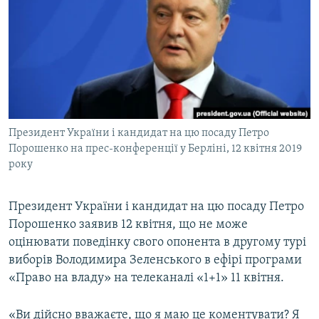
МУЛЬТИМЕДІА
ФОТО
СПЕЦПРОЄКТИ
ПОДКАСТИ
КРИМ РЕАЛІЇ
Президент України і кандидат на цю посаду Петро
РУС
Порошенко на прес-конференції у Берліні, 12 квітня 2019
року
УКР
КТАТ
Президент України і кандидат на цю посаду Петро
Порошенко заявив 12 квітня, що не може
ДОЛУЧАЙСЯ!
оцінювати поведінку свого опонента в другому турі
виборів Володимира Зеленського в ефірі програми
«Право на владу» на телеканалі «1+1» 11 квітня.
«Ви дійсно вважаєте, що я маю це коментувати? Я