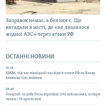
Заправок немає, а бензин є. Що
вигадали в місті, де «не лишилося
жодної АЗС» через атаки РФ
ОСТАННІ НОВИНИ
10:19
КМВА: під час ліквідації наслідків атаки РФ по Києву
виявили тіло людини
09:49
Генштаб: за добу Росія втратила 1190 військових, чотири
танки і 58 артсистем