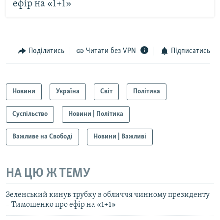
ефір на «1+1»
Поділитись
Читати без VPN
Підписатись
Новини
Україна
Світ
Політика
Суспільство
Новини | Політика
Важливе на Свободі
Новини | Важливі
НА ЦЮ Ж ТЕМУ
Зеленський кинув трубку в обличчя чинному президенту
– Тимошенко про ефір на «1+1»