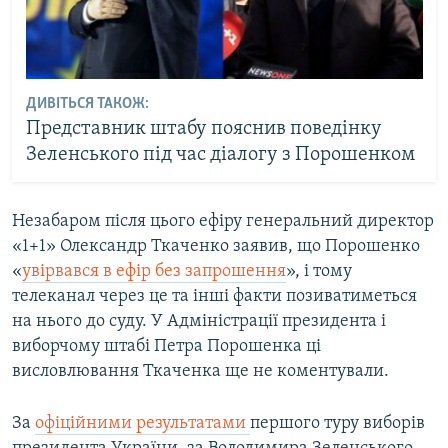
ДИВІТЬСЯ ТАКОЖ:
Представник штабу пояснив поведінку
Зеленського під час діалогу з Порошенком
Незабаром після цього ефіру генеральний директор
«1+1» Олександр Ткаченко заявив, що Порошенко
«
увірвався в ефір без запрошення
», і тому
телеканал через це та інші факти позиватиметься
на нього до суду. У Адміністрації президента і
виборчому штабі Петра Порошенка ці
висловлювання Ткаченка ще не коментували.
За
офіційними результатами
першого туру виборів