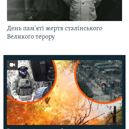
День пам'яті жертв сталінського
Великого терору