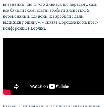
впевнений, що ті, хто дивився цю передачу, самі
Усі сайти RFE/RL
все бачили і самі здатні зробити висновки. Я
переконаний, що вони їх і зробили і дали
відповідну оцінку», – сказав Порошенко на прес-
конференції в Берліні.
Ввечері 11 квітня кандидат у президенти і чинний