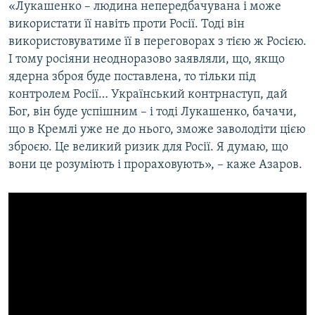
«Лукашенко – людина непередбачувана і може
Усі сайти RFE/RL
використати її навіть проти Росії. Тоді він
використовуватиме її в переговорах з тією ж Росією.
І тому росіяни неодноразово заявляли, що, якщо
ядерна зброя буде поставлена, то тільки під
контролем Росії… Український контрнаступ, дай
Бог, він буде успішним – і тоді Лукашенко, бачачи,
що в Кремлі уже не до нього, зможе заволодіти цією
зброєю. Це великий ризик для Росії. Я думаю, що
вони це розуміють і прораховують», – каже Азаров.