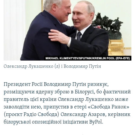
МУЛЬТИМЕДІА
ФОТО
СПЕЦПРОЄКТИ
ПОДКАСТИ
КРИМ РЕАЛІЇ
РУС
Олександр Лукашенко (л) і Володимир Путін
УКР
КТАТ
Президент Росії Володимир Путін ризикує,
розміщуючи ядерну зброю в Білорусі, бо фактичний
правитель цієї країни Олександр Лукашенко може
ДОЛУЧАЙСЯ!
заволодіти нею, припустив в етері «Свобода Ранок»
(проєкт Радіо Свобода) Олександр Азаров, керівник
білоруської опозиційної ініціативи ByPol.