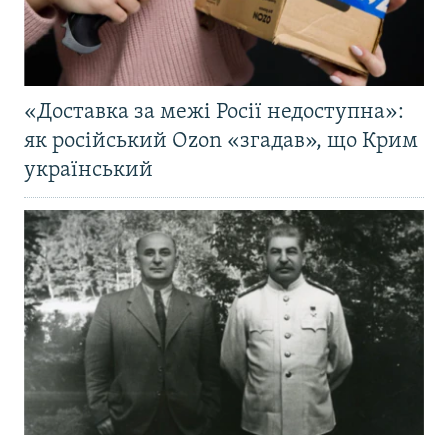
«Доставка за межі Росії недоступна»:
як російський Ozon «згадав», що Крим
український