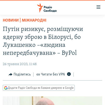
Доступність
посилання
Перейти
НОВИНИ | МІЖНАРОДНІ
до
РАДІО СВОБОДА – 70 РОКІВ
Путін ризикує, розміщуючи
основного
ВСЕ ЗА ДОБУ
матеріалу
ядерну зброю в Білорусі, бо
СТАТТІ
Перейти
Лукашенко –«людина
до
ВІЙНА
ПОЛІТИКА
непередбачувана» – ByPol
основної
РОСІЙСЬКА «ФІЛЬТРАЦІЯ»
ЕКОНОМІКА
навігації
26 травня 2023, 11:48
Перейти
ДОНБАС.РЕАЛІЇ
СУСПІЛЬСТВО
до
Поділитись
Читати без VPN
КРИМ.РЕАЛІЇ
КУЛЬТУРА
пошуку
ТИ ЯК?
СПОРТ
Додати Радіо Свобода як бажане джерело в Google
СХЕМИ
УКРАЇНА
КИТАЙ.ВИКЛИКИ
СВІТ