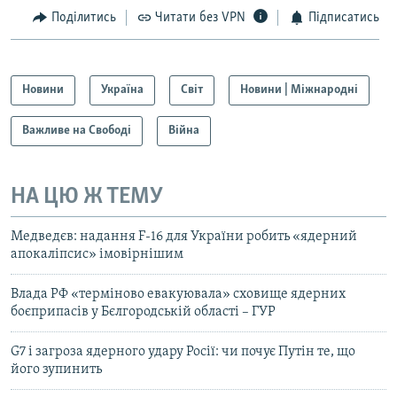
Поділитись
Читати без VPN
Підписатись
Новини
Україна
Світ
Новини | Міжнародні
Важливе на Свободі
Війна
НА ЦЮ Ж ТЕМУ
Медведєв: надання F-16 для України робить «ядерний
апокаліпсис» імовірнішим
Влада РФ «терміново евакуювала» сховище ядерних
боєприпасів у Бєлгородській області – ГУР
G7 і загроза ядерного удару Росії: чи почує Путін те, що
його зупинить