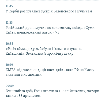
11:45
У Сербії розпочалась зустріч Зеленського з Вучичем
11:23
Російський дрон влучив по локомотиву поїзда «Суми-
Київ», пошкоджений вагон – УЗ
10:55
«Росія вбила дідуся, бабусю і їхнього онука на
Київщині»: Зеленський про нічну атаку
10:19
КМВА: під час ліквідації наслідків атаки РФ по Києву
виявили тіло людини
09:49
Генштаб: за добу Росія втратила 1190 військових, чотири
танки і 58 артсистем