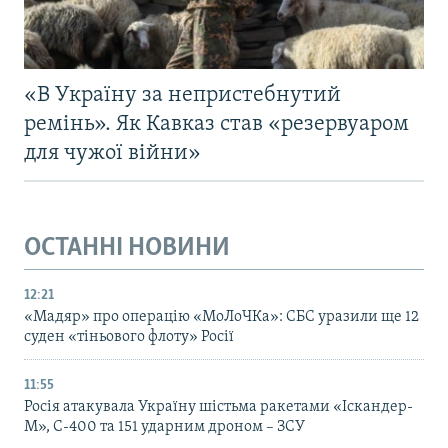
«В Україну за непристебнутий
ремінь». Як Кавказ став «резервуаром
для чужої війни»
ОСТАННІ НОВИНИ
12:21
«Мадяр» про операцію «МоЛоЧКа»: СБС уразили ще 12
суден «тіньового флоту» Росії
11:55
Росія атакувала Україну шістьма ракетами «Іскандер-
М», С-400 та 151 ударним дроном – ЗСУ