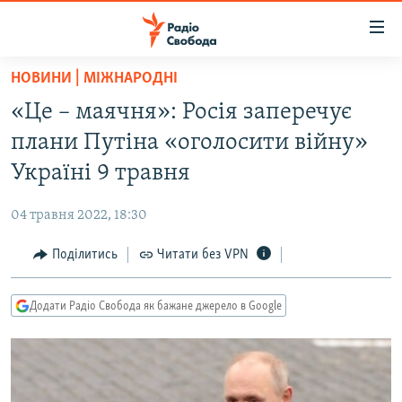
Доступність
посилання
Перейти
НОВИНИ | МІЖНАРОДНІ
до
РАДІО СВОБОДА – 70 РОКІВ
«Це – маячня»: Росія заперечує
основного
ВСЕ ЗА ДОБУ
матеріалу
плани Путіна «оголосити війну»
СТАТТІ
Перейти
Україні 9 травня
до
ВІЙНА
ПОЛІТИКА
основної
04 травня 2022, 18:30
РОСІЙСЬКА «ФІЛЬТРАЦІЯ»
ЕКОНОМІКА
навігації
Перейти
Поділитись
Читати без VPN
ДОНБАС.РЕАЛІЇ
СУСПІЛЬСТВО
до
КРИМ.РЕАЛІЇ
КУЛЬТУРА
пошуку
Додати Радіо Свобода як бажане джерело в Google
ТИ ЯК?
СПОРТ
СХЕМИ
УКРАЇНА
КИТАЙ.ВИКЛИКИ
СВІТ