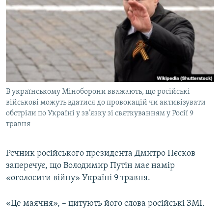
МУЛЬТИМЕДІА
ФОТО
СПЕЦПРОЄКТИ
ПОДКАСТИ
КРИМ РЕАЛІЇ
В українському Міноборони вважають, що російські
РУС
військові можуть вдатися до провокацій чи активізувати
обстріли по Україні у зв’язку зі святкуванням у Росії 9
УКР
травня
КТАТ
Речник російського президента Дмитро Пєсков
ДОЛУЧАЙСЯ!
заперечує, що Володимир Путін має намір
«оголосити війну» Україні 9 травня.
«Це маячня», – цитують його слова російські ЗМІ.