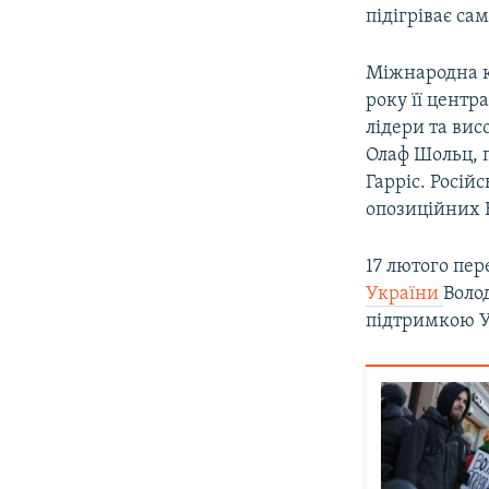
підігріває са
Міжнародна ко
року її центр
лідери та вис
Олаф Шольц, 
Гарріс. Росій
опозиційних 
17 лютого пе
України
Воло
підтримкою У