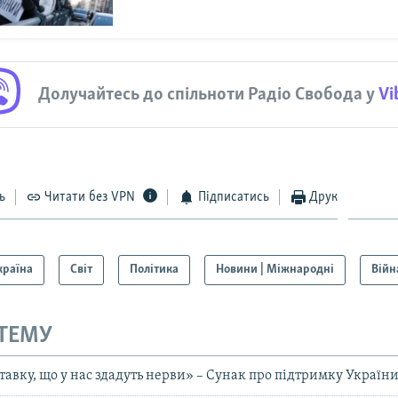
Долучайтесь до спільноти Радіо Свобода у
Vi
ь
Читати без VPN
Підписатись
Друк
країна
Світ
Політика
Новини | Міжнародні
Війн
 ТЕМУ
тавку, що у нас здадуть нерви» – Сунак про підтримку Україн