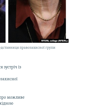
едставниця правозахисної групи
 зустріч із
озахисної
 про можливе
бхідною