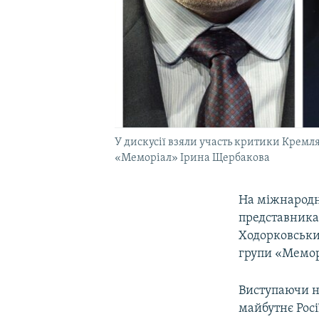
У дискусії взяли участь критики Кремл
«Меморіал» Ірина Щербакова
На міжнародні
представникам
Ходорковськи
групи «Мемор
Виступаючи н
майбутнє Росі