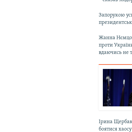
Запорукою ус
президентсько
Жанна Нємцова
проти України
вдаючись не т
Ірина Щербак
боятися хаосу 