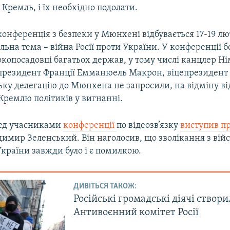
м Кремль, і їх необхідно подолати.
нференція з безпеки у Мюнхені відбувається 17-19 лю
альна тема – війна Росії проти України. У конференції б
окопосадовці багатьох держав, у тому числі канцлер 
президент Франції Емманюель Макрон, віцепрезиден
ську делегацію до Мюнхена не запросили, на відміну ві
Кремлю політиків у вигнанні.
ред учасниками
конференції
по відеозв’язку
виступив п
димир Зеленський. Він наголосив, що зволікання з вій
країни завжди було і є помилкою.
ДИВІТЬСЯ ТАКОЖ:
Російські громадські діячі створ
Антивоєнний комітет Росії