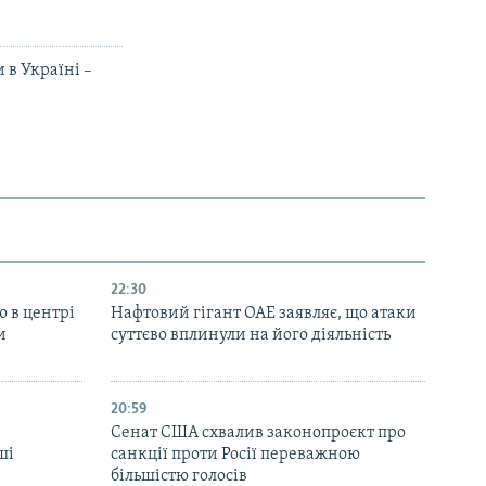
 в Україні –
22:30
ю в центрі
Нафтовий гігант ОАЕ заявляє, що атаки
и
суттєво вплинули на його діяльність
20:59
Cенат США схвалив законопроєкт про
ші
санкції проти Росії переважною
більшістю голосів