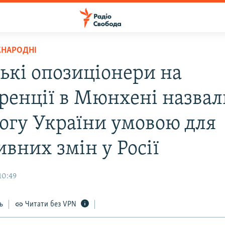
ЖНАРОДНІ
ські опозиціонери на
ренції в Мюнхені назвал
огу України умовою для
вних змін у Росії
10:49
ь
Читати без VPN