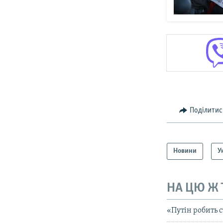
Поділитис
Новини
У
НА ЦЮ Ж
«Путін робить с