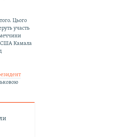
того. Цього
еруть участь
Німеччини
т США Камала
д
резидент
ськовою
или