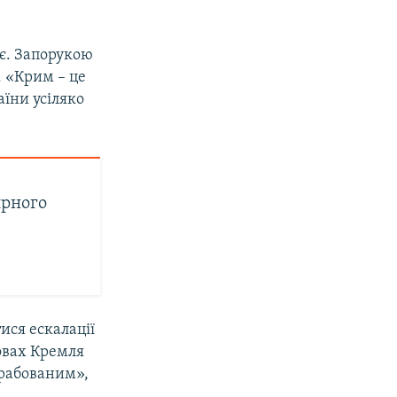
ає. Запорукою
. «Крим – це
аїни усіляко
ирного
ися ескалації
мовах Кремля
грабованим»,