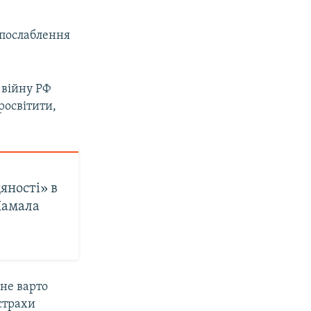
 послаблення
 війну РФ
росвітити,
яності» в
Камала
не варто
 страхи