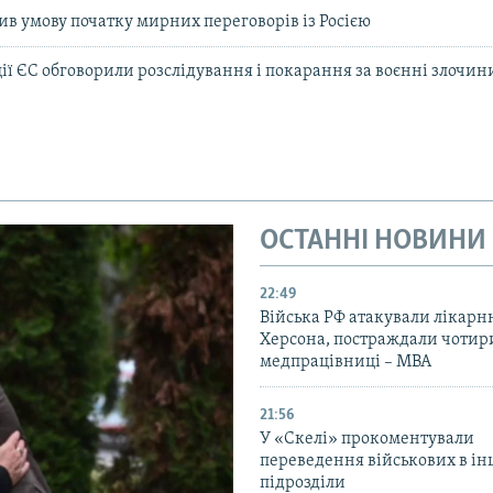
ив умову початку мирних переговорів із Росією
ї ЄС обговорили розслідування і покарання за воєнні злочини
ОСТАННІ НОВИНИ
22:49
Війська РФ атакували лікарн
Херсона, постраждали чотир
медпрацівниці – МВА
21:56
У «Скелі» прокоментували
переведення військових в ін
підрозділи