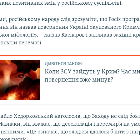
ких позитивних змін у російському суспільстві.
ми, російському народу слід зрозуміти, що Росія прогр
ння він назвав повернення Україні окупованого Криму
ької міфології», – сказав Каспаров і закликав західні кр
нській перемозі.
ДИВІТЬСЯ ТАКОЖ:
Коли ЗСУ зайдуть у Крим? Час м
повернення вже минув?
йло Ходорковський наголосив, що Заходу не слід боят
Навпаки, він вважає, що деескалація і перемир’я на у
нятними. «Це означає, що злодієві вдалося б піти з на
орковський.