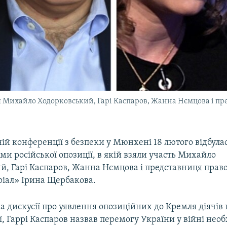
я Михайло Ходорковський, Гарі Каспаров, Жанна Нємцова і пр
й конференції з безпеки у Мюнхені 18 лютого відбулася
и російської опозиції, в якій взяли участь Михайло
й, Гарі Каспаров, Жанна Нємцова і представниця прав
іал» Ірина Щербакова.
а дискусії про уявлення опозиційних до Кремля діячів
ї, Гаррі Каспаров назвав перемогу України у війні нео