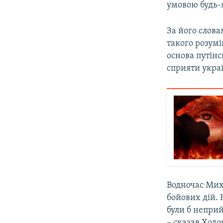
умовою будь-я
За його слова
такого розумі
основа путінс
сприяти украї
Водночас Миха
бойових дій. 
були б неприй
– сказав Ход