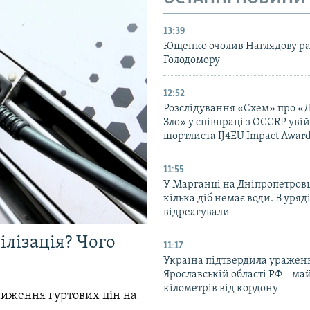
13:39
Ющенко очолив Наглядову р
Голодомору
12:52
Розслідування «Схем» про «
Зло» у співпраці з OCCRP уві
шортлиста IJ4EU Impact Awar
11:55
У Марганці на Дніпропетров
кілька діб немає води. В уряд
відреагували
ілізація? Чого
11:17
Україна підтвердила уражен
Ярославській області РФ – ма
кілометрів від кордону
зниження гуртових цін на