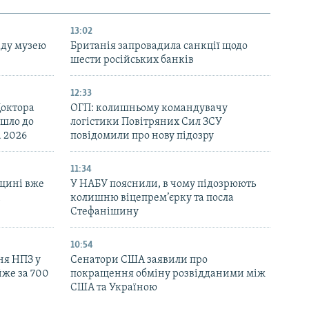
13:02
аду музею
Британія запровадила санкції щодо
шести російських банків
12:33
Доктора
ОГП: колишньому командувачу
йшло до
логістики Повітряних Сил ЗСУ
d 2026
повідомили про нову підозру
11:34
щині вже
У НАБУ пояснили, в чому підозрюють
і
колишню віцепрем’єрку та посла
Стефанішину
10:54
ня НПЗ у
Сенатори США заявили про
йже за 700
покращення обміну розвідданими між
США та Україною