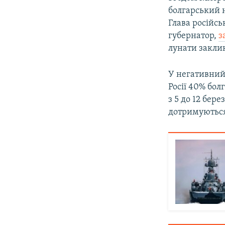
болгарський н
Глава російсь
губернатор,
з
лунати закли
У негативний 
Росії 40% бол
з 5 до 12 бер
дотримуються