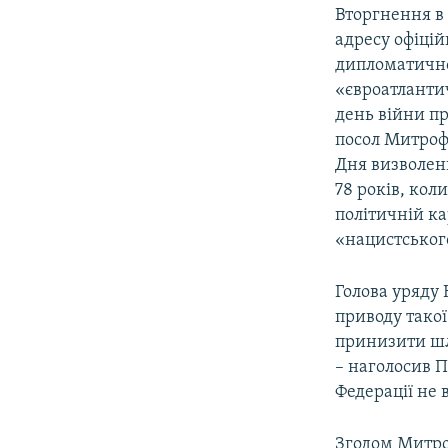
Вторгнення в 
адресу офіцій
дипломатично
«євроатланти
день війни п
посол Митрофа
Дня визволенн
78 років, кол
політичній ка
«нацистськог
Голова уряду 
приводу такої
принизити шл
– наголосив П
Федерації не 
Згодом Митро