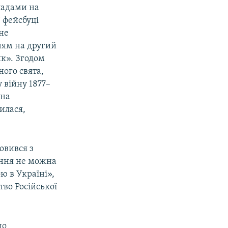
ипадами на
 фейсбуці
не
ням на другий
ик». Згодом
ого свята,
 війну 1877–
 на
илася,
ловився з
ення не можна
ю в Україні»,
тво Російської
що