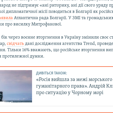
арод не підтримує «ані риторику, ані дії свого уряду пр
кої дипломатичної місії поводиться в Болгарії як росій
аявила
Атлантична рада Болгарії. У ЗМІ та громадських
ки про висилку Митрофанової.
бік через воєнне вторгнення в Україну змінили своє с
гар,
свідчать
дані дослідження агентства Trend, проведе
езня. Тільки 16% вважають, що російське вторгнення ви
 протилежної думки.
ДИВІТЬСЯ ТАКОЖ:
«Росія вийшла за межі морського
гуманітарного права». Андрій К
про ситуацію у Чорному морі