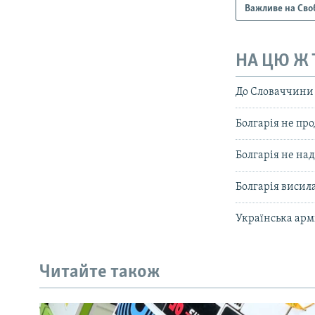
Важливе на Сво
НА ЦЮ Ж
До Словаччини 
Болгарія не пр
Болгарія не над
Болгарія висил
Українська арм
Читайте також