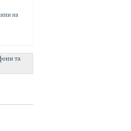
вини на
фони та