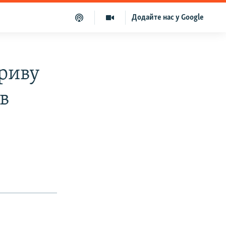
Додайте нас у Google
риву
яв