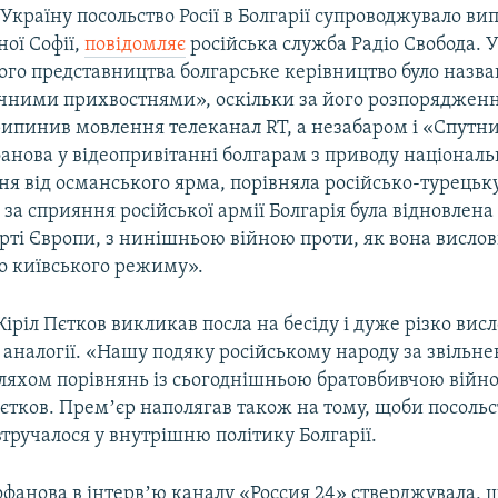
Україну посольство Росії в Болгарії супроводжувало в
ної Софії,
повідомляє
російська служба Радіо Свобода. У
го представництва болгарське керівництво було назва
чними прихвостнями», оскільки за його розпоряджен
рипинив мовлення телеканал RT, а незабаром і «Спутн
нова у відеопривітанні болгарам з приводу національн
я від османського ярма, порівняла російсько-турецьку
и за сприяння російської армії Болгарія була відновлена
рті Європи, з нинішньою війною проти, як вона вислов
о київського режиму».
Кіріл Пєтков викликав посла на бесіду і дуже різко вис
 аналогії. «Нашу подяку російському народу за звільн
яхом порівнянь із сьогоднішньою братовбивчою війно
єтков. Премʼєр наполягав також на тому, щоби посольс
втручалося у внутрішню політику Болгарії.
фанова в інтервʼю каналу «Россия 24» стверджувала, 