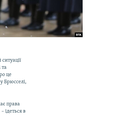
 ситуації
 та
ро це
 у Брюсселі,
має права
– ідеться в