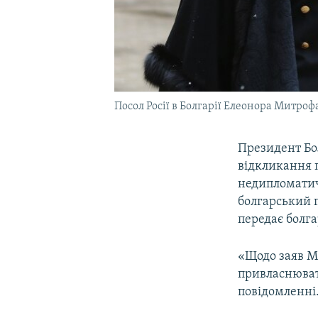
Посол Росії в Болгарії Елеонора Митроф
Президент Бол
відкликання по
недипломатич
болгарський п
передає болг
«Щодо заяв Ми
привласнювати
повідомленні