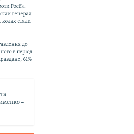
оти Росії».
ський генерал-
 колах стали
тавлення до
ного в період
правдане, 61%
 та
лименко –