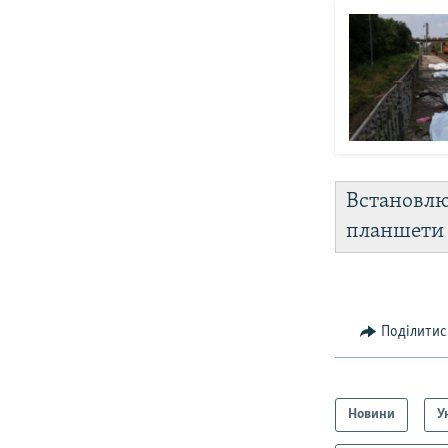
Встановл
планшет
Поділитис
Новини
У