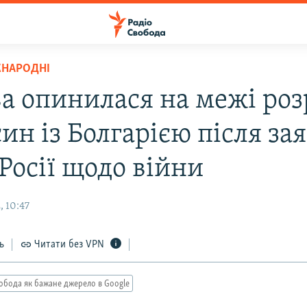
ЖНАРОДНІ
а опинилася на межі роз
ин із Болгарією після за
Росії щодо війни
, 10:47
ь
Читати без VPN
обода як бажане джерело в Google