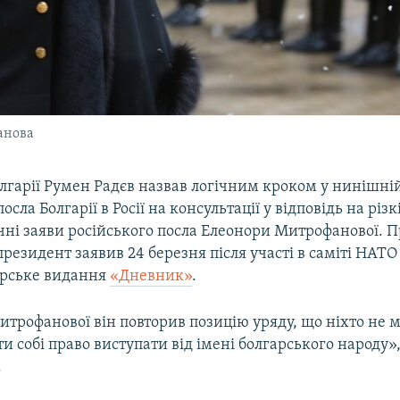
анова
гарії Румен Радєв назвав логічним кроком у нинішній
сла Болгарії в Росії на консультації у відповідь на різкі
ні заяви російського посла Елеонори Митрофанової. П
резидент заявив 24 березня після участі в саміті НАТО
арське видання
«Дневник»
.
трофанової він повторив позицію уряду, що ніхто не 
 собі право виступати від імені болгарського народу», 
.