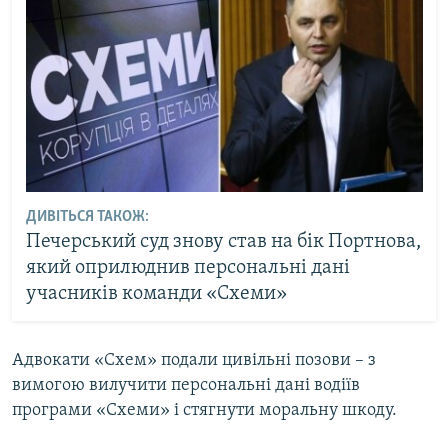
ДИВІТЬСЯ ТАКОЖ:
Печерський суд знову став на бік Портнова,
який оприлюднив персональні дані
учасників команди «Схеми»
Адвокати «Схем» подали цивільні позови – з
вимогою вилучити персональні дані водіїв
програми «Схеми» і стягнути моральну шкоду.