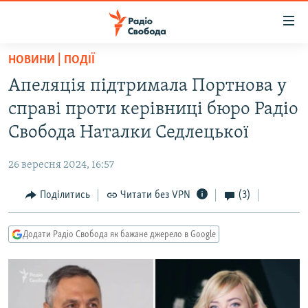
Доступність
посилання
Перейти
НОВИНИ | ПОДІЇ
до
РАДІО СВОБОДА – 70 РОКІВ
Апеляція підтримала Портнова у
основного
ВСЕ ЗА ДОБУ
матеріалу
справі проти керівниці бюро Радіо
СТАТТІ
Перейти
Свобода Наталки Седлецької
до
ВІЙНА
ПОЛІТИКА
основної
26 вересня 2024, 16:57
РОСІЙСЬКА «ФІЛЬТРАЦІЯ»
ЕКОНОМІКА
навігації
Перейти
Поділитись
Читати без VPN
(3)
ДОНБАС.РЕАЛІЇ
СУСПІЛЬСТВО
до
КРИМ.РЕАЛІЇ
КУЛЬТУРА
пошуку
Додати Радіо Свобода як бажане джерело в Google
ТИ ЯК?
СПОРТ
СХЕМИ
УКРАЇНА
КИТАЙ.ВИКЛИКИ
СВІТ