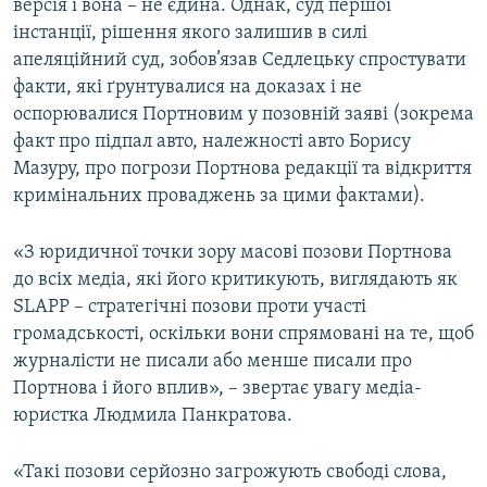
версія і вона – не єдина. Однак, суд першої
інстанції, рішення якого залишив в силі
апеляційний суд, зобов’язав Седлецьку спростувати
факти, які ґрунтувалися на доказах і не
оспорювалися Портновим у позовній заяві (зокрема
факт про підпал авто, належності авто Борису
Мазуру, про погрози Портнова редакції та відкриття
кримінальних проваджень за цими фактами).
«З юридичної точки зору масові позови Портнова
до всіх медіа, які його критикують, виглядають як
SLAPP – стратегічні позови проти участі
громадськості, оскільки вони спрямовані на те, щоб
журналісти не писали або менше писали про
Портнова і його вплив», – звертає увагу медіа-
юристка Людмила Панкратова.
«Такі позови серйозно загрожують свободі слова,