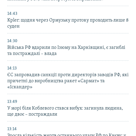
14:43
Kpler: щодня через Ормузьку протоку проходить лише 8
суден
14:30
Війська РФ вдарили по Ізюму на Харківщині, є загиблі
та постраждалі – влада
14:13
ЄС запровадив санкції проти директорів заводів РФ, які
причетні до виробництва ракет «Сармат» та
«Іскандер»
13:49
У морі біля Коблевого стався вибух: загинула людина,
ще двоє – постраждали
13:14
Зросла кількість жертв останнього удару РФ по Києву: у