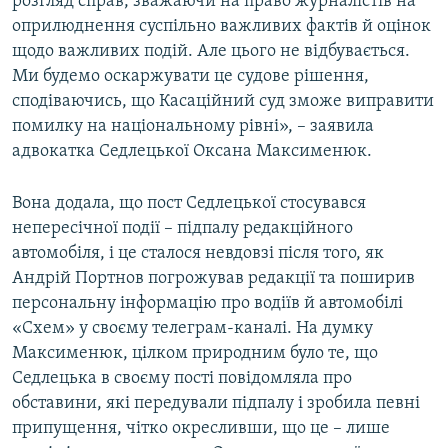
розгляд справ, зважаючи на право журналістів на
оприлюднення суспільно важливих фактів й оцінок
щодо важливих подій. Але цього не відбувається.
Ми будемо оскаржувати це судове рішення,
сподіваючись, що Касаційний суд зможе виправити
помилку на національному рівні», – заявила
адвокатка Седлецької Оксана Максименюк.
Вона додала, що пост Седлецької стосувався
непересічної події – підпалу редакційного
автомобіля, і це сталося невдовзі після того, як
Андрій Портнов погрожував редакції та поширив
персональну інформацію про водіїв й автомобілі
«Схем» у своєму телеграм-каналі. На думку
Максименюк, цілком природним було те, що
Седлецька в своєму пості повідомляла про
обставини, які передували підпалу і зробила певні
припущення, чітко окресливши, що це – лише