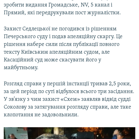
зробити видання Громадське, NV, 5 канал і
Прямий, які передрукували пост журналістки.
Захист Седлецької не погодився із рішенням
Печерського суду і подав апеляційну скаргу. Це
рішення набере сили після публікації повного
тексту Київським апеляційним судом, але
Касаційний суд може скасувати його у
майбутньому.
Розгляд справи у першій інстанції тривав 2,5 роки,
за цей період по суті відбулося всього три засідання.
У зв’язку з чим захист «Схем» заявляв відвід судді
Соколову за затягування розгляду справи, але таке
клопотання не задовольнили.