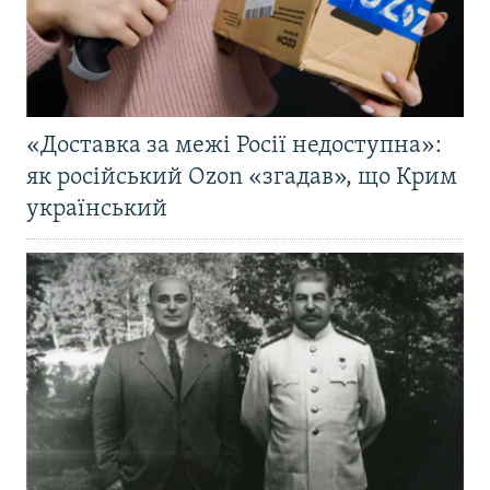
«Доставка за межі Росії недоступна»:
як російський Ozon «згадав», що Крим
український