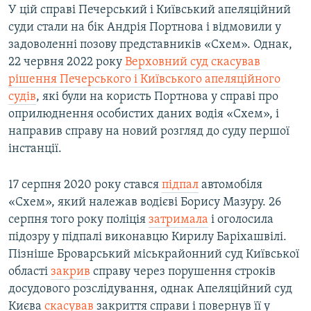
У цій справі Печерський і Київський апеляційний
суди стали на бік Андрія Портнова і відмовили у
задоволенні позову представників «Схем». Однак,
22 червня 2022 року
Верховний суд скасував
рішення Печерського і Київського апеляційного
судів
, які були на користь Портнова у справі про
оприлюднення особистих даних водія «Схем», і
направив справу на новий розгляд до суду першої
інстанції.
17 серпня 2020 року стався
підпал
автомобіля
«Схем», який належав водієві Борису Мазуру. 26
серпня того року поліція
затримала
і оголосила
підозру у підпалі виконавцю Кирилу Баріхашвілі.
Пізніше Броварський міськрайонний суд Київської
області
закрив
справу через порушення строків
досудового розслідування, однак Апеляційний суд
Києва
скасував
закриття справи і повернув її у