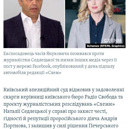
МУЛЬТИМЕДІА
ФОТО
СПЕЦПРОЄКТИ
ПОДКАСТИ
КРИМ РЕАЛІЇ
Експосадовець часів Януковича позивався проти
РУС
журналістки Седлецької та низки інших медіа через її
пост у мережі Facebook, опублікований у день підпалу
УКР
автомобіля редакції «Схем»
КТАТ
Київський апеляційний суд відмовив у задоволенні
ДОЛУЧАЙСЯ!
скарги керівниці київського бюро Радіо Свобода та
проєкту журналістських розслідувань «Схеми»
Наталії Седлецької у справі про захист честі,
гідності й репутації проросійського діяча Андрія
Портнова, і залишив у силі рішення Печерського