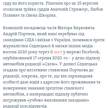
суду на його користь. Рішення про це 25 вересня
Усі сайти RFE/RL
оголосила трійка суддів Анатолій Стрижеус, Любов
Поливач та Олена Шкоріна.
Колишній посадовець часів Віктора Януковича
Андрій Портнов, який нині перебуває під
санкціями США і виїхав з України, позивався проти
журналістки Седлецької й низки інших медіа
восени 2020 року через її
пост
у мережі Facebook,
опублікований 17 серпня 2020-го – у день підпалу
автомобіля редакції «Схем». У дописі Седлецька
згадала про негативне ставлення Портнова до
редакції, зокрема, про те, що він оприлюднив
особисті дані водія з адресою його проживання та
номерними знаками зрештою спаленого
автомобіля, а напередодні підпалу публічно
погрожував «учбово-виховними заходами»
редакції розслідувачів.