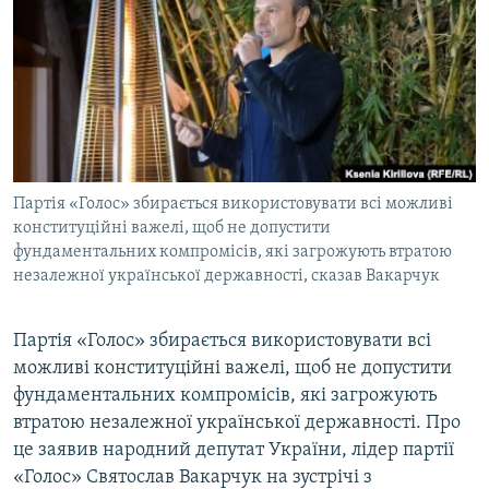
МУЛЬТИМЕДІА
ФОТО
СПЕЦПРОЄКТИ
ПОДКАСТИ
КРИМ РЕАЛІЇ
Партія «Голос» збирається використовувати всі можливі
РУС
конституційні важелі, щоб не допустити
фундаментальних компромісів, які загрожують втратою
УКР
незалежної української державності, сказав Вакарчук
КТАТ
Партія «Голос» збирається використовувати всі
ДОЛУЧАЙСЯ!
можливі конституційні важелі, щоб не допустити
фундаментальних компромісів, які загрожують
втратою незалежної української державності. Про
це заявив народний депутат України, лідер партії
«Голос» Святослав Вакарчук на зустрічі з