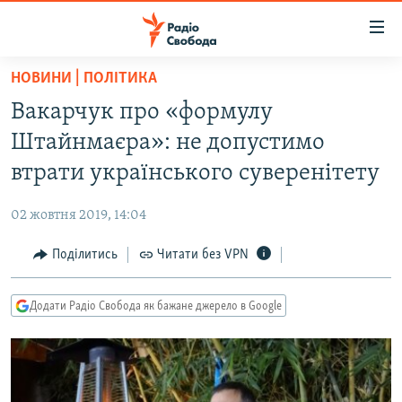
Доступність
посилання
Перейти
НОВИНИ | ПОЛІТИКА
до
РАДІО СВОБОДА – 70 РОКІВ
Вакарчук про «формулу
основного
ВСЕ ЗА ДОБУ
матеріалу
Штайнмаєра»: не допустимо
СТАТТІ
Перейти
втрати українського суверенітету
до
ВІЙНА
ПОЛІТИКА
основної
02 жовтня 2019, 14:04
РОСІЙСЬКА «ФІЛЬТРАЦІЯ»
ЕКОНОМІКА
навігації
Перейти
Поділитись
Читати без VPN
ДОНБАС.РЕАЛІЇ
СУСПІЛЬСТВО
до
КРИМ.РЕАЛІЇ
КУЛЬТУРА
пошуку
Додати Радіо Свобода як бажане джерело в Google
ТИ ЯК?
СПОРТ
СХЕМИ
УКРАЇНА
КИТАЙ.ВИКЛИКИ
СВІТ