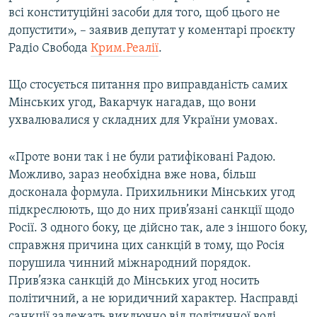
всі конституційні засоби для того, щоб цього не
допустити», – заявив депутат у коментарі проєкту
Радіо Свобода
Крим.Реалії
.
Що стосується питання про виправданість самих
Мінських угод, Вакарчук нагадав, що вони
ухвалювалися у складних для України умовах.
«Проте вони так і не були ратифіковані Радою.
Можливо, зараз необхідна вже нова, більш
досконала формула. Прихильники Мінських угод
підкреслюють, що до них прив’язані санкції щодо
Росії. З одного боку, це дійсно так, але з іншого боку,
справжня причина цих санкцій в тому, що Росія
порушила чинний міжнародний порядок.
Прив’язка санкцій до Мінських угод носить
політичний, а не юридичний характер. Насправді
санкції залежать виключно від політичної волі