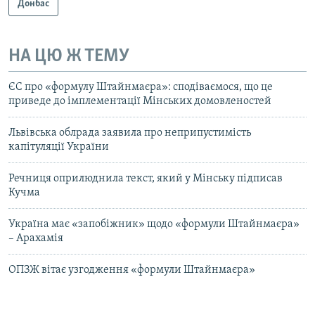
Донбас
НА ЦЮ Ж ТЕМУ
ЄС про «формулу Штайнмаєра»: сподіваємося, що це
приведе до імплементації Мінських домовленостей
Львівська облрада заявила про неприпустимість
капітуляції України
Речниця оприлюднила текст, який у Мінську підписав
Кучма
Україна має «запобіжник» щодо «формули Штайнмаєра»
– Арахамія
ОПЗЖ вітає узгодження «формули Штайнмаєра»