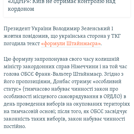
«ЛДНР»: Київ не отримає контролю над
кордоном
Президент України Володимир Зеленський 1
жовтня повідомив, що українська сторона у ТКГ
погодила текст
«формули Штайнмаєра»
.
Цю формулу запропонував свого часу колишній
міністр закордонних справ Німеччини і на той час
голова ОБСЄ Франк-Вальтер Штайнмаєр. Згідно з
його пропозиціями, Донбас отримує «особливий
статус» (тимчасово набуває чинності закон про
особливості місцевого самоврядування в ОРДЛО) в
день проведення виборів на окупованих територіях
на тимчасовій основі; після того, як ОБСЄ засвідчує
законність таких виборів, закон набуває чинності
постійно.