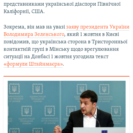
представниками української діаспори Північної
Усі сайти RFE/RL
Каліфорнії, США.
Зокрема, він мав на увазі
заяву президента України
Володимира Зеленського
, який 1 жовтня в Києві
повідомив, що українська сторона в Тристоронньої
контактній групі в Мінську щодо врегулювання
ситуації на Донбасі 1 жовтня узгодила текст
«формули Штайнмаєра»
.