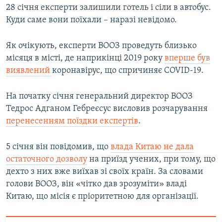
28 січня експерти залишили готель і сіли в автобус.
Усі сайти RFE/RL
Куди саме вони поїхали – наразі невідомо.
Як очікують, експерти ВООЗ проведуть близько
місяця в місті, де наприкінці 2019 року
вперше був
виявлений
коронавірус, що спричиняє COVID-19.
На початку січня генеральний директор ВООЗ
Тедрос Адганом Гебреєсус висловив розчарування
перенесенням поїздки експертів
.
5 січня він повідомив, що
влада Китаю не дала
остаточного дозволу
на приїзд учених, при тому, що
дехто з них вже виїхав зі своїх країн. За словами
голови ВООЗ, він «чітко дав зрозуміти» владі
Китаю, що місія є пріоритетною для організації.