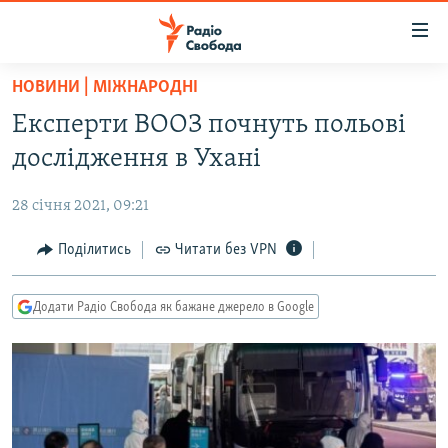
Доступність
посилання
Перейти
НОВИНИ | МІЖНАРОДНІ
до
РАДІО СВОБОДА – 70 РОКІВ
Експерти ВООЗ почнуть польові
основного
ВСЕ ЗА ДОБУ
матеріалу
дослідження в Ухані
СТАТТІ
Перейти
до
28 січня 2021, 09:21
ВІЙНА
ПОЛІТИКА
основної
РОСІЙСЬКА «ФІЛЬТРАЦІЯ»
Поділитись
Читати без VPN
ЕКОНОМІКА
навігації
Перейти
ДОНБАС.РЕАЛІЇ
СУСПІЛЬСТВО
до
Додати Радіо Свобода як бажане джерело в Google
КРИМ.РЕАЛІЇ
КУЛЬТУРА
пошуку
ТИ ЯК?
СПОРТ
СХЕМИ
УКРАЇНА
КИТАЙ.ВИКЛИКИ
СВІТ