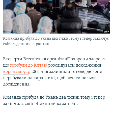
МУЛЬТИМЕДІА
ФОТО
СПЕЦПРОЄКТИ
ПОДКАСТИ
Команда прибула до Ухань два тижні тому і тепер закінчує
свій 14-денний карантин
КРИМ РЕАЛІЇ
РУС
Експерти Всесвітньої організації охорони здоров’я,
УКР
що
прибули до Китаю
розслідувати походження
КТАТ
коронавірусу
, 28 січня залишили готель, де вони
перебували на карантині, щоб почати польові
ДОЛУЧАЙСЯ!
дослідження.
Команда прибула до Ухань два тижні тому і тепер
закінчила свій 14-денний карантин.