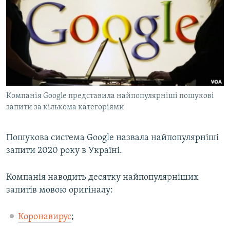
МУЛЬТИМЕДІА
ФОТО
СПЕЦПРОЄКТИ
ПОДКАСТИ
КРИМ РЕАЛІЇ
Компанія Google представила найпопулярніші пошукові
РУС
запити за кількома категоріями
УКР
Пошукова система Google назвала найпопулярніші
КТАТ
запити 2020 року в Україні.
ДОЛУЧАЙСЯ!
Компанія наводить десятку найпопулярніших
запитів мовою оригіналу:
Коронавирус
;