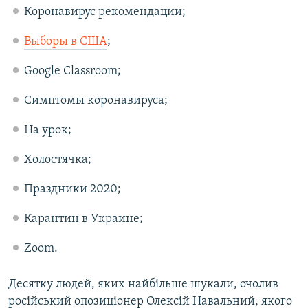
Коронавирус рекомендации;
Усі сайти RFE/RL
Выборы в США
;
Google Classroom;
Симптомы коронавируса;
На урок;
Холостячка;
Праздники 2020;
Карантин в Украине;
Zoom.
Десятку людей, яких найбільше шукали, очолив
російський опозиціонер Олексій Навальний, якого