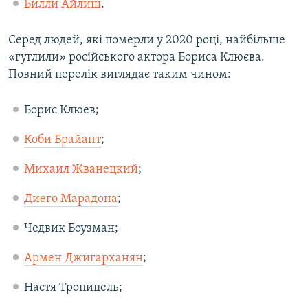
Билли Айлиш
.
Серед людей, які померли у 2020 році, найбільше
«гуглили» російського актора Бориса Клюєва.
Повний перелік виглядає таким чином:
Борис Клюев;
Коби Брайант
;
Михаил Жванецкий
;
Диего Марадона
;
Чедвик Боузман;
Армен Джигарханян
;
Настя Тропицель;