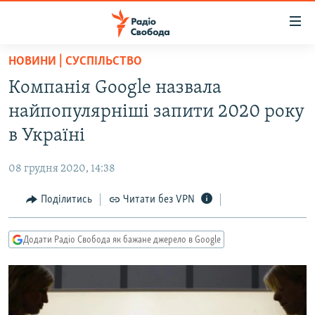
Доступність
посилання
Перейти
НОВИНИ | СУСПІЛЬСТВО
до
РАДІО СВОБОДА – 70 РОКІВ
Компанія Google назвала
основного
ВСЕ ЗА ДОБУ
матеріалу
найпопулярніші запити 2020 року
СТАТТІ
Перейти
в Україні
до
ВІЙНА
ПОЛІТИКА
основної
08 грудня 2020, 14:38
РОСІЙСЬКА «ФІЛЬТРАЦІЯ»
ЕКОНОМІКА
навігації
Перейти
Поділитись
Читати без VPN
ДОНБАС.РЕАЛІЇ
СУСПІЛЬСТВО
до
КРИМ.РЕАЛІЇ
КУЛЬТУРА
пошуку
Додати Радіо Свобода як бажане джерело в Google
ТИ ЯК?
СПОРТ
СХЕМИ
УКРАЇНА
КИТАЙ.ВИКЛИКИ
СВІТ