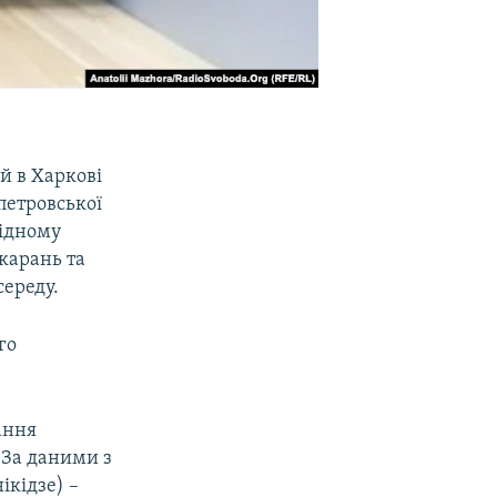
ій в Харкові
петровської
хідному
карань та
середу.
го
ання
 За даними з
ікідзе) –