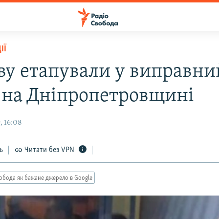
ІЇ
ву етапували у виправни
 на Дніпропетровщині
, 16:08
ь
Читати без VPN
обода як бажане джерело в Google