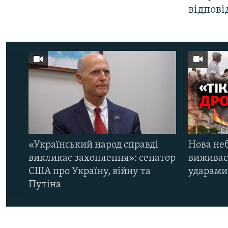
відпові
«Український народ справді
Нова неб
викликає захоплення»: сенатор
виживає
США про Україну, війну та
ударами 
Путіна