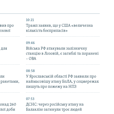
10:21
вив про
Трамп заявив, що у США «величезна
озової
кількість боєприпасів»
09:46
 для
Війська РФ атакували залізничну
станцію в Лозовій, є загиблі та поранені
– ОВА
08:58
али
У Ярославській області РФ заявили про
 ракетами,
наймасовішу атаку БпЛА, у соцмережах
пишуть про пожежу на НПЗ
07:53
понад 260
ДСНС: через російську атаку на
лої доби
Балаклію загинули троє людей