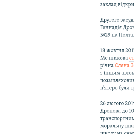
заклад відкр
Другого засуд
Геннадія Дро
№29 на Полта
18 жовтня 201
Мечникова
с
річна
Олена 
з іншим авто
позашляховик
п’ятеро були 
26 лютого 20
Дронова до 10
транспортним
моральну шк
шкоду на суму