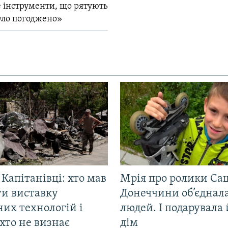
 інструменти, що рятують
уло погоджено»
 Капітанівці: хто мав
Мрія про ролики Са
ти виставку
Донеччини об’єднала
их технологій і
людей. І подарувала
хто не визнає
дім