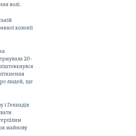
ня волі.
ській
авної колонії
ка
кермувала 20-
 зіштовхнувся
 зіткнення
еро людей, ще
у і Геннадія
увати
терпілим
им майнову