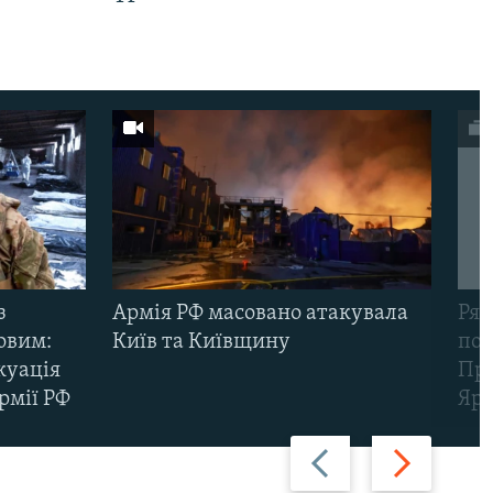
з
Армія РФ масовано атакувала
Рят
овим:
Київ та Київщину
пов
куація
Про
рмії РФ
Яр
Назад
Вперед