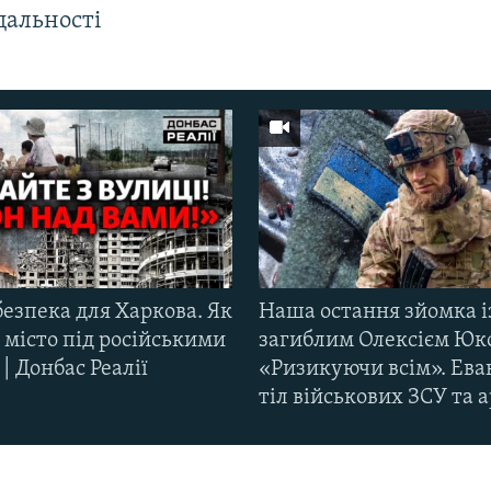
дальності
езпека для Харкова. Як
Наша остання зйомка і
 місто під російськими
загиблим Олексієм Юк
| Донбас Реалії
«Ризикуючи всім». Ева
тіл військових ЗСУ та а