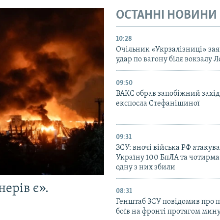
ОСТАННІ НОВИНИ
10:28
Очільник «Укрзалізниці» зая
удар по вагону біля вокзалу Л
09:50
ВАКС обрав запобіжний захід
експосла Стефанішиної
09:31
ЗСУ: вночі війська РФ атакув
Україну 100 БпЛА та чотирма
одну з них збили
ерів є».
08:31
Генштаб ЗСУ повідомив про 
боїв на фронті протягом мину