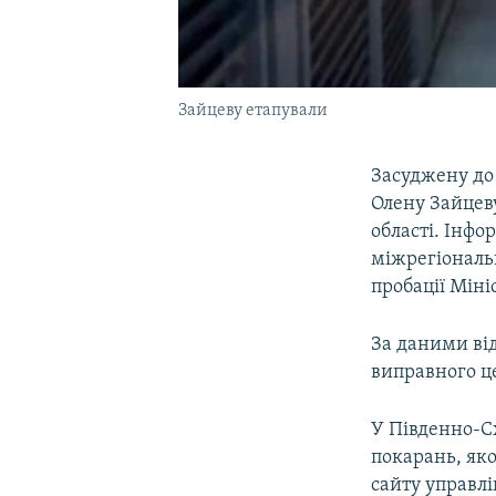
Зайцеву етапували
Засуджену до 
Олену Зайцев
області. Інфо
міжрегіональ
пробації Міні
За даними ві
виправного ц
У Південно-С
покарань, як
сайту управл