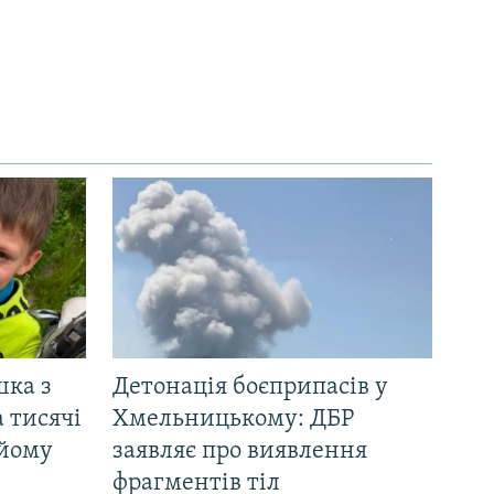
шка з
Детонація боєприпасів у
 тисячі
Хмельницькому: ДБР
 йому
заявляє про виявлення
фрагментів тіл