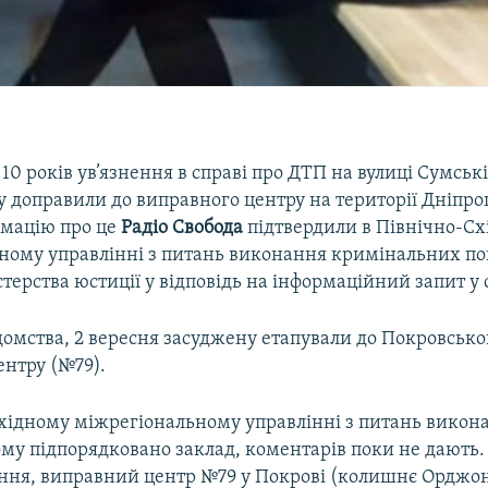
10 років ув’язнення в справі про ДТП на вулиці Сумськ
у доправили до виправного центру на території Дніпро
рмацію про це
Радіо Свобода
підтвердили в Північно-С
ному управлінні з питань виконання кримінальних по
стерства юстиції у відповідь на інформаційний запит у 
домства, 2 вересня засуджену етапували до Покровсько
ентру (№79).
хідному міжрегіональному управлінні з питань викон
ому підпорядковано заклад, коментарів поки не дають.
іння, виправний центр №79 у Покрові (колишнє Орджон