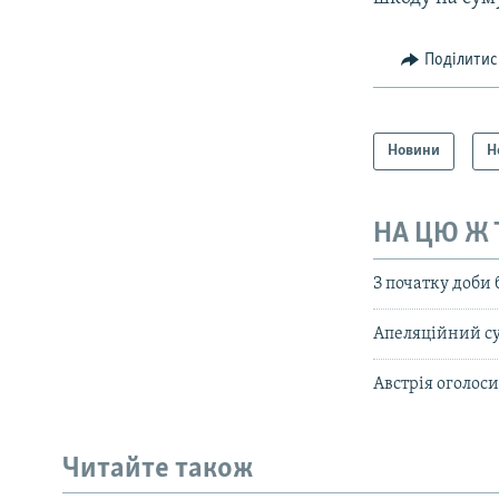
Поділитис
Новини
Н
НА ЦЮ Ж
З початку доби 
Апеляційний су
Австрія оголос
Читайте також