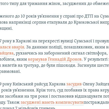
итого типу для тримання жінок, засуджених до обмежен
женого до 10 років ув’язнення у справі про ДТП на Сум
нова наприкінці серпня етапували до Крюковської випр
вщині.
7 року в Харкові на перехресті вулиці Сумської і провул
талася аварія
. За даними поліції, позашляховик, яким 
Зайцева
, рухаючись на заборонений сигнал світлофора,
мобілем, яким
кермував Геннадій Дронов
. У результаті
 вилетів на тротуар, де були пішоходи. Загинули шест
травмовані.
19 року Київський райсуд Харкова
засудив
Олену Зайцев
 років ув’язнення. Крім того, суд позбавив їх права кер
и засобами на три роки і постановив відшкодувати по
оду. Також
засуджені мають компенсувати
постраждал
 понад 7 мільйонів гривень.