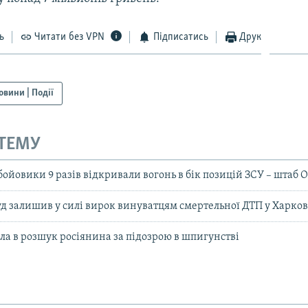
ь
Читати без VPN
Підписатись
Друк
овини | Події
 ТЕМУ
бойовики 9 разів відкривали вогонь в бік позицій ЗСУ – штаб 
д залишив у силі вирок винуватцям смертельної ДТП у Харков
ила в розшук росіянина за підозрою в шпигунстві