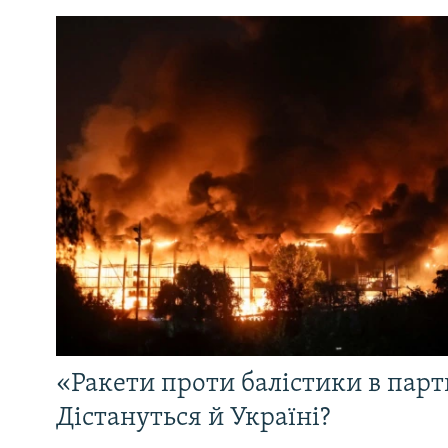
«Ракети проти балістики в партн
Дістануться й Україні?