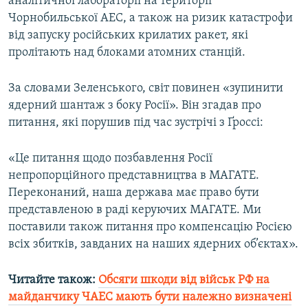
аналітичної лабораторії на території
Чорнобильської АЕС, а також на ризик катастрофи
від запуску російських крилатих ракет, які
пролітають над блоками атомних станцій.
За словами Зеленського, світ повинен «зупинити
ядерний шантаж з боку Росії». Він згадав про
питання, які порушив під час зустрічі з Ґроссі:
«Це питання щодо позбавлення Росії
непропорційного представництва в МАГАТЕ.
Переконаний, наша держава має право бути
представленою в раді керуючих МАГАТЕ. Ми
поставили також питання про компенсацію Росією
всіх збитків, завданих на наших ядерних об’єктах».
Читайте також:
Обсяги шкоди від військ РФ на
майданчику ЧАЕС мають бути належно визначені