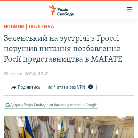
Доступність
посилання
Перейти
НОВИНИ | ПОЛІТИКА
до
РАДІО СВОБОДА – 70 РОКІВ
Зеленський на зустрічі з Ґроссі
основного
ВСЕ ЗА ДОБУ
матеріалу
порушив питання позбавлення
СТАТТІ
Перейти
Росії представництва в МАГАТЕ
до
ВІЙНА
ПОЛІТИКА
основної
27 квітня 2022, 00:21
РОСІЙСЬКА «ФІЛЬТРАЦІЯ»
ЕКОНОМІКА
навігації
Перейти
Поділитись
Читати без VPN
ДОНБАС.РЕАЛІЇ
СУСПІЛЬСТВО
до
КРИМ.РЕАЛІЇ
КУЛЬТУРА
пошуку
Додати Радіо Свобода як бажане джерело в Google
ТИ ЯК?
СПОРТ
СХЕМИ
УКРАЇНА
КИТАЙ.ВИКЛИКИ
СВІТ