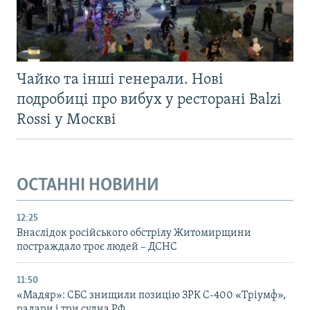
Чайко та інші генерали. Нові
подробиці про вибух у ресторані Balzi
Rossi у Москві
ОСТАННІ НОВИНИ
12:25
Внаслідок російського обстрілу Житомирщини
постраждало троє людей – ДСНС
11:50
«Мадяр»: СБС знищили позицію ЗРК С-400 «Тріумф»,
радари і три судна РФ