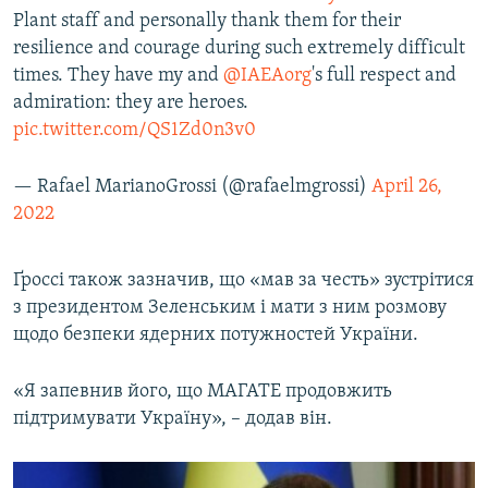
Plant staff and personally thank them for their
resilience and courage during such extremely difficult
times. They have my and
@IAEAorg
's full respect and
admiration: they are heroes.
pic.twitter.com/QS1Zd0n3v0
— Rafael MarianoGrossi (@rafaelmgrossi)
April 26,
2022
Ґроссі також зазначив, що «мав за честь» зустрітися
з президентом Зеленським і мати з ним розмову
щодо безпеки ядерних потужностей України.
«Я запевнив його, що МАГАТЕ продовжить
підтримувати Україну», – додав він.