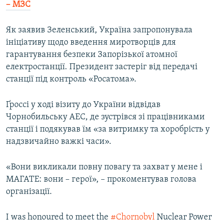
– МЗС
Як заявив Зеленський, Україна запропонувала
ініціативу щодо введення миротворців для
гарантування безпеки Запорізької атомної
електростанції. Президент застеріг від передачі
станції під контроль «Росатома».
Ґроссі у ході візиту до України відвідав
Чорнобильську АЕС, де зустрівся зі працівниками
станції і подякував їм «за витримку та хоробрість у
надзвичайно важкі часи».
«Вони викликали повну повагу та захват у мене і
МАГАТЕ: вони – герої», – прокоментував голова
організації.
I was honoured to meet the
#Chornobyl
Nuclear Power