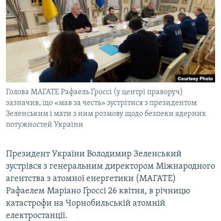
МУЛЬТИМЕДІА
ФОТО
СПЕЦПРОЄКТИ
ПОДКАСТИ
КРИМ РЕАЛІЇ
Голова МАГАТЕ Рафаель Ґроссі (у центрі праворуч)
РУС
зазначив, що «мав за честь» зустрітися з президентом
Зеленським і мати з ним розмову щодо безпеки ядерних
УКР
потужностей України
КТАТ
Президент України Володимир Зеленський
ДОЛУЧАЙСЯ!
зустрівся з генеральним директором Міжнародного
агентства з атомної енергетики (МАГАТЕ)
Рафаелем Маріано Ґроссі 26 квітня, в річницю
катастрофи на Чорнобильській атомній
електростанції.