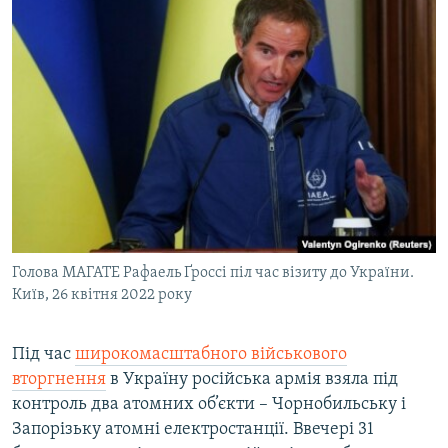
Голова МАГАТЕ Рафаель Ґроссі піл час візиту до України.
Київ, 26 квітня 2022 року
Під час
широкомасштабного військового
вторгнення
в Україну російська армія взяла під
контроль два атомних об’єкти – Чорнобильську і
Запорізьку атомні електростанції. Ввечері 31