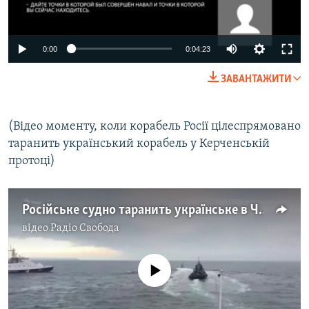
0:00
0:04:23
ЗАВАНТАЖИТИ
(Відео моменту, коли корабель Росії цілеспрямовано
таранить український корабель у Керченській
протоці)
Російське судно таранить українське в Чорному морі – відео
відео
Радіо Свобода
No media source currently available