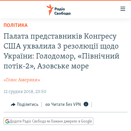
Доступність
посилання
Перейти
ПОЛІТИКА
до
РАДІО СВОБОДА – 70 РОКІВ
Палата представників Конгресу
основного
ВСЕ ЗА ДОБУ
матеріалу
США ухвалила 3 резолюції щодо
СТАТТІ
Перейти
України: Голодомор, «Північний
до
ВІЙНА
ПОЛІТИКА
потік-2», Азовське море
основної
РОСІЙСЬКА «ФІЛЬТРАЦІЯ»
ЕКОНОМІКА
навігації
«Голос Америки»
Перейти
ДОНБАС.РЕАЛІЇ
СУСПІЛЬСТВО
до
12 грудня 2018, 23:50
КРИМ.РЕАЛІЇ
КУЛЬТУРА
пошуку
ТИ ЯК?
Поділитись
Читати без VPN
СПОРТ
СХЕМИ
УКРАЇНА
Додати Радіо Свобода як бажане джерело в Google
КИТАЙ.ВИКЛИКИ
СВІТ