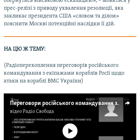
обернутись військовою ескалацією», – мовиться у
прес-релізі з приводу ухвалення резолюції, яка
закликає президента США «словом та ділом»
пояснити Москві потенційні наслідки її дій.
НА ЦЮ Ж ТЕМУ:
(Радіоперехоплення переговорів російського
командування з екіпажами кораблів Росії щодо
атаки на кораблі ВМС України)
Переговори російського командування з екіпажами прикордонних кораблів РФ – відео
відео
Радіо Свобода
No media source currently available