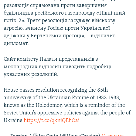
резолюція спрямована проти завершення
Усі сайти RFE/RL
будівництва російського газопроводу «Північний
потік-2». Третя резолюція засуджує військову
агресію, вчинену Росією проти Української
держави у Керченській протоці», – відзначив
дипломат.
Сайт комітету Палати представників з
міжнародних відносин наводить подробиці
ухвалених резолюцій.
House passes resolution recognizing the 85th
anniversary of the Ukrainian Famine of 1932-1933,
known as the Holodomor, which is a reminder of the
Soviet Union's oppressive policies against the people of
Ukraine
https://t.co/qkniQEhOai