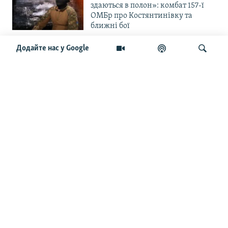
здаються в полон»: комбат 157-ї
ОМБр про Костянтинівку та
ближні бої
Додайте нас у Google
«Повільне прогризання». Армія
РФ готується до нового етапу
наступу на Слов’янськ та
Краматорськ?
Шукати
«Історія ще раз сміється з
Навроцького». Одним з перших
кавалерів Ордена Білого Орла був
Іван Мазепа
Від ейфорії до небажання жити.
Що відбувається з людьми після
звільнення із російського полону
Чоловік загинув і вона пішла на
фронт. «Це помста» – каже