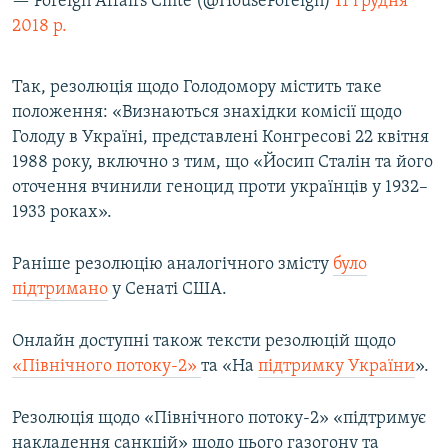
— Foreign Affairs Cmte (@HouseForeign)
11 грудня
2018 р.
Так, резолюція щодо Голодомору містить таке
положення: «Визнаються знахідки комісії щодо
Голоду в Україні, представлені Конгресові 22 квітня
1988 року, включно з тим, що «Йосип Сталін та його
оточення вчинили геноцид проти українців у 1932–
1933 роках».
Раніше резолюцію аналогічного змісту
було
підтримано
у Сенаті США.
Онлайн доступні також тексти резолюцій щодо
«Північного потоку-2»
та «На
підтримку України
».
​Резолюція щодо «Північного потоку-2» «підтримує
накладення санкцій» щодо цього газогону та