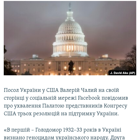
МУЛЬТИМЕДІА
ФОТО
СПЕЦПРОЄКТИ
ПОДКАСТИ
КРИМ РЕАЛІЇ
РУС
УКР
КТАТ
Посол України у США Валерій Чалий на своїй
сторінці у соціальній мережі Facebook повідомив
ДОЛУЧАЙСЯ!
про ухвалення Палатою представників Конгресу
США трьох резолюцій на підтримку України.
«В першій – Голодомор 1932–33 років в Україні
визнано геноцидом українського народу. Друга