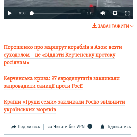
0:00
1:13
ЗАВАНТАЖИТИ
Порошенко про маршрут кораблів в Азов: везти
суходолом – це «віддати Керченську протоку
росіянам»
Керченська криза: 97 євродепутатів закликали
запровадити санкції проти Росії
Країни «Групи семи» закликали Росію звільнити
українських моряків
Поділитись
Читати без VPN
Підписатись