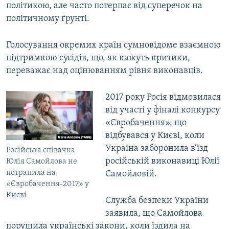
політикою, але часто потерпає від суперечок на
політичному ґрунті.
Голосування окремих країн сумновідоме взаємною
підтримкою сусідів, що, як кажуть критики,
переважає над оцінюванням рівня виконавців.
2017 року Росія відмовилася
від участі у фіналі конкурсу
«Євробачення», що
відбувався у Києві, коли
Україна заборонила в’їзд
Російська співачка
російській виконавиці Юлії
Юлія Самойлова не
потрапила на
Самойловій.
«Євробачення-2017» у
Києві
Служба безпеки України
заявила, що Самойлова
порушила українські закони, коли їздила на