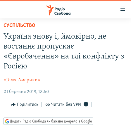
Доступність
посилання
Перейти
СУСПІЛЬСТВО
до
РАДІО СВОБОДА – 70 РОКІВ
Україна знову і, ймовірно, не
основного
ВСЕ ЗА ДОБУ
матеріалу
востаннє пропускає
СТАТТІ
Перейти
«Євробачення» на тлі конфлікту з
до
ВІЙНА
ПОЛІТИКА
Росією
основної
РОСІЙСЬКА «ФІЛЬТРАЦІЯ»
ЕКОНОМІКА
навігації
«Голос Америки»
Перейти
ДОНБАС.РЕАЛІЇ
СУСПІЛЬСТВО
до
01 березня 2019, 18:50
КРИМ.РЕАЛІЇ
КУЛЬТУРА
пошуку
ТИ ЯК?
Поділитись
Читати без VPN
СПОРТ
СХЕМИ
УКРАЇНА
Додати Радіо Свобода як бажане джерело в Google
КИТАЙ.ВИКЛИКИ
СВІТ