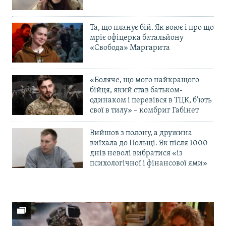
Та, що планує бій. Як воює і про що
мріє офіцерка батальйону
«Свобода» Маргарита
«Боляче, що мого найкращого
бійця, який став батьком-
одинаком і перевівся в ТЦК, б’ють
свої в тилу» – комбриг Габінет
Вийшов з полону, а дружина
виїхала до Польщі. Як після 1000
днів неволі вибратися «із
психологічної і фінансової ями»