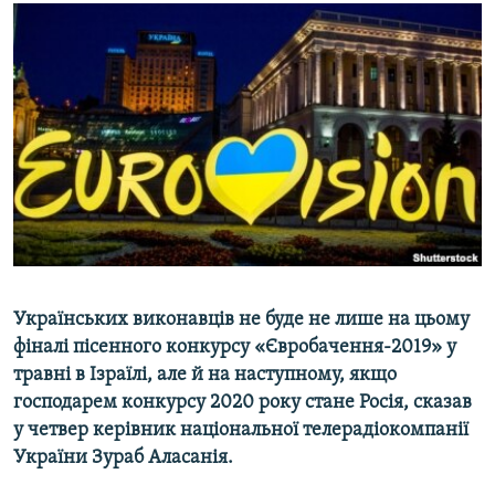
МУЛЬТИМЕДІА
ФОТО
СПЕЦПРОЄКТИ
ПОДКАСТИ
КРИМ РЕАЛІЇ
РУС
УКР
КТАТ
Українських виконавців не буде не лише на цьому
фіналі пісенного конкурсу «Євробачення-2019» у
ДОЛУЧАЙСЯ!
травні в Ізраїлі, але й на наступному, якщо
господарем конкурсу 2020 року стане Росія, сказав
у четвер керівник національної телерадіокомпанії
України Зураб Аласанія.