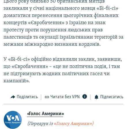
Цього року близько 50 британських митців
закликали у січні національного мовця «Бі-бі-сі»
домагатися перенесення цьогорічних фінальних
концертів «Євробачення» з Ізраїлю на знак
протесту проти порушення людських прав
палестинців та окупації ізраїльтянами територій за
межами міжнародно визнаних кордонів.
У «Бі-бі-сі» офіційно відхилили заклик, заявивши,
що «Євробачення» – «це не політична подія, і там
не підтримують жодних політичних гасел чи
кампаній».
Поділитись
Читати без VPN
Підписатись
«Голос Америки»
(Передрук із
«Голосу Америки»)