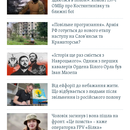
здаються в полон»: комбат 157-ї
ОМБр про Костянтинівку та
ближні бої
«Повільне прогризання». Армія
РФ готується до нового етапу
наступу на Слов’янськ та
Краматорськ?
«Історія ще раз сміється з
Навроцького». Одним з перших
кавалерів Ордена Білого Орла був
Іван Мазепа
Від ейфорії до небажання жити.
Що відбувається з людьми після
звільнення із російського полону
Чоловік загинув і вона пішла на
фронт. «Це помста» – каже
операторка FPV «Білка»