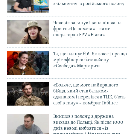
звільнення із російського полону
Чоловік загинув і вона пішла на
фронт. «Це помста» – каже
операторка FPV «Білка»
Та, що планує бій. Як воює і про що
мріє офіцерка батальйону
«Свобода» Маргарита
«Боляче, що мого найкращого
бійця, який став батьком-
одинаком і перевівся в ТЦК, б’ють
свої в тилу» – комбриг Габінет
Вийшов з полону, а дружина
виїхала до Польщі. Як після 1000
днів неволі вибратися «із