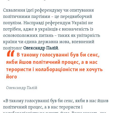
Схвалення ідеї референдуму чи опитування
політичними партіями – це передвиборчий
популізм. Насправді референдум Україні не
потрібен, адже в українців є визначеність із
основоположних питань – таких як унітарність
країни чи єдина державна мова, впевнений
політолог
Олександр Палій
.
В такому голосуванні був би сенс,
якби йшов політичний процес, а в нас
терористи і колабораціоністи не хочуть
його
Олександр Палій
«В такому голосуванні був би сенс, якби в нас йшов
політичний процес, а в нас терористи і