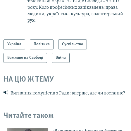
телеканалі «Ера». На Радіо Свобода – з 2007
року. Коло професійних зацікавлень: права
людини, українська культура, волонтерський
рух.
Україна
Політика
Суспільство
Важливе на Свободі
Війна
НА ЦЮ Ж ТЕМУ
Вигнання комуністів з Ради: вперше, але чи востаннє?
Читайте також