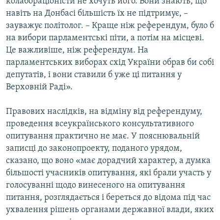
колабораціоністи не хочуть його. Вони знають, що
навіть на Донбасі більшість їх не підтримує, –
зауважує політолог. – Краще ніж референдум, було б
на вибори парламентські піти, а потім на місцеві.
Це важливіше, ніж референдум. На
парламентських виборах схід України обрав би собі
депутатів, і вони ставили б уже ці питання у
Верховній Раді».
Правових наслідків, на відміну від референдуму,
проведення всеукраїнського консультативного
опитування практично не має. У пояснювальній
записці до законопроекту, поданого урядом,
сказано, що воно «має дорадчий характер, а думка
більшості учасників опитування, які брали участь у
голосуванні щодо винесеного на опитування
питання, розглядається і береться до відома під час
ухвалення рішень органами державної влади, яких