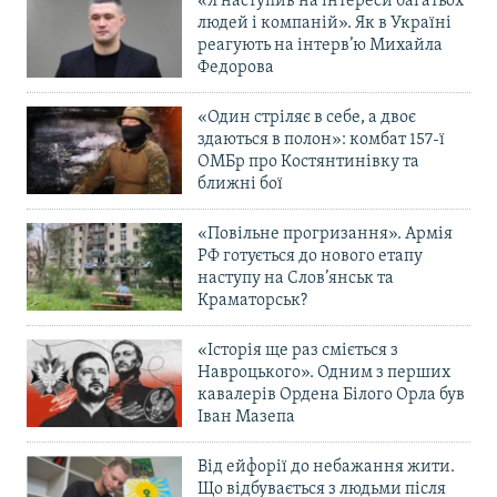
«Я наступив на інтереси багатьох
людей і компаній». Як в Україні
реагують на інтерв’ю Михайла
Федорова
«Один стріляє в себе, а двоє
здаються в полон»: комбат 157-ї
ОМБр про Костянтинівку та
ближні бої
«Повільне прогризання». Армія
РФ готується до нового етапу
наступу на Слов’янськ та
Краматорськ?
«Історія ще раз сміється з
Навроцького». Одним з перших
кавалерів Ордена Білого Орла був
Іван Мазепа
Від ейфорії до небажання жити.
Що відбувається з людьми після