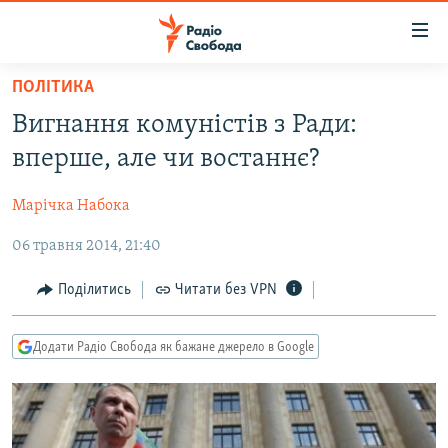
Доступність
посилання
Перейти
ПОЛІТИКА
до
РАДІО СВОБОДА – 70 РОКІВ
Вигнання комуністів з Ради:
основного
ВСЕ ЗА ДОБУ
матеріалу
вперше, але чи востаннє?
СТАТТІ
Перейти
до
Марічка Набока
ВІЙНА
ПОЛІТИКА
основної
06 травня 2014, 21:40
РОСІЙСЬКА «ФІЛЬТРАЦІЯ»
ЕКОНОМІКА
навігації
Перейти
ДОНБАС.РЕАЛІЇ
СУСПІЛЬСТВО
Поділитись
Читати без VPN
до
КРИМ.РЕАЛІЇ
КУЛЬТУРА
пошуку
Додати Радіо Свобода як бажане джерело в Google
ТИ ЯК?
СПОРТ
СХЕМИ
УКРАЇНА
КИТАЙ.ВИКЛИКИ
СВІТ