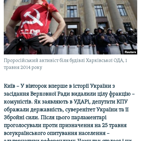
МУЛЬТИМЕДІА
ФОТО
СПЕЦПРОЄКТИ
ПОДКАСТИ
КРИМ РЕАЛІЇ
Проросійський активіст біля будівлі Харківської ОДА, 1
РУС
травня 2014 року
УКР
Київ – У вівторок вперше в історії України з
КТАТ
засідання Верховної Ради видалили цілу фракцію –
комуністів. Як заявляють в УДАРі, депутати КПУ
ДОЛУЧАЙСЯ!
ображали державність, суверенітет України та її
Збройні сили. Після цього парламентарі
проголосували проти призначення на 25 травня
всеукраїнського опитування населення –