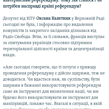
альтернативи референдуму. Чому так сталося і чи
Усі сайти RFE/RL
потрібен насправді країні референдум?
Депутат від КПУ
Оксана Калетник
у Верховній Раді
сьогодні не була, і інформацію про видалення
комуністів із закритого засідання дізналася від
Радіо Свобода. Втім, за її словами, фракція виступає
за опитування українців стосовно підтримки
територіальної цілісності країни та децентралізації
влади.
«Але сьогодні говорити, що ті потуги з приводу
проведення референдуму є дійсно щирими, теж не
доводиться. Чи вдасться нам, як суспільству, бути
щирими в бажанні використовувати референдум
саме як інструмент для визначення нації, чи ми
будемо його використовувати як інструмент для
маніпуляцій, покаже час. Взагалі в ситуації, в якій