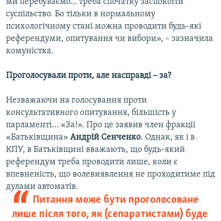
ми перебуваємо… треба спочатку заспокоїти
суспільство. Бо тільки в нормальному
психологічному стані можна проводити будь-які
референдуми, опитування чи вибори», – зазначила
комуністка.
Проголосували проти, але насправді – за?
Незважаючи на голосування проти
консультативного опитування, більшість у
парламенті… «За!». Про це заявив член фракції
«Батьківщина»
Андрій Сенченко
. Однак, як і в
КПУ, в Батьківщині вважають, що будь-який
референдум треба проводити лише, коли є
впевненість, що волевиявлення не проходитиме під
дулами автоматів.
Питання може бути проголосоване
лише після того, як (сепаратистами) буде