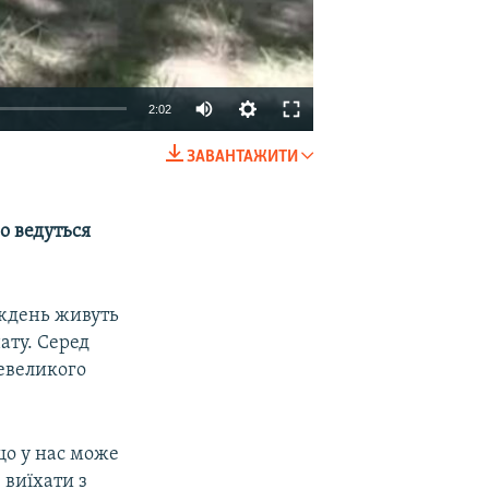
2:02
ЗАВАНТАЖИТИ
EMBED
SHARE
о ведуться
иждень живуть
ату. Серед
невеликого
що у нас може
 виїхати з