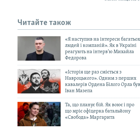
Читайте також
«Я наступив на інтереси багатьох
людей і компаній». Як в Україні
реагують на інтерв’ю Михайла
Федорова
«Історія ще раз сміється з
Навроцького». Одним з перших
кавалерів Ордена Білого Орла бу
Іван Мазепа
Та, що планує бій. Як воює і про
що мріє офіцерка батальйону
«Свобода» Маргарита