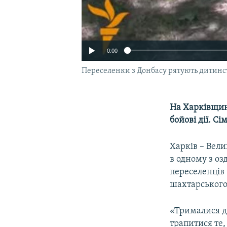
0:00
Переселенки з Донбасу рятують дитинст
На Харківщину
бойові дії. С
Харків – Вели
в одному з оз
переселенців
шахтарського
«Трималися до
трапитися те,