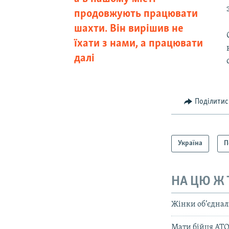
продовжують працювати
шахти. Він вирішив не
їхати з нами, а працювати
далі
Поділитис
Україна
П
НА ЦЮ Ж
Жінки об’єднал
Мати бійця АТО