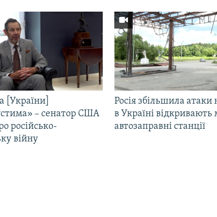
а [України]
Росія збільшила атаки 
стима» – сенатор США
в Україні відкривають 
ро російсько-
автозаправні станції
ьку війну