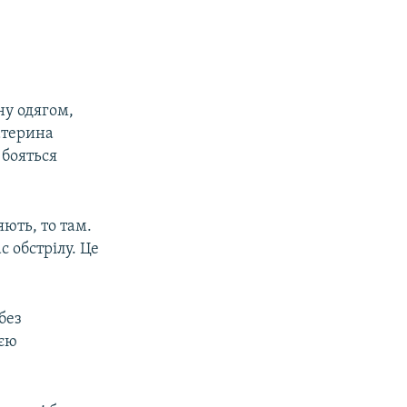
ну одягом,
атерина
 бояться
яють, то там.
с обстрілу. Це
без
оєю