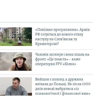
«Повільне прогризання». Армія
РФ готується до нового етапу
наступу на Слов’янськ та
Краматорськ?
Чоловік загинув і вона пішла на
фронт. «Це помста» – каже
операторка FPV «Білка»
Вийшов з полону, а дружина
виїхала до Польщі. Як після 1000
днів неволі вибратися «із
психологічної і фінансової ями»