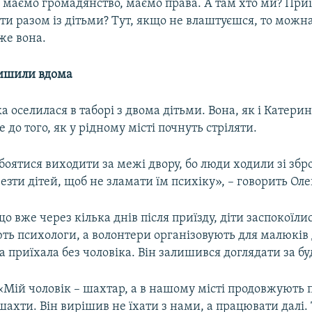
 маємо громадянство, маємо права. А там хто ми? Приї
ти разом із дітьми? Тут, якщо не влаштуєшся, то можн
же вона.
лишили вдома
а оселилася в таборі з двома дітьми. Вона, як і Катерин
до того, як у рідному місті почнуть стріляти.
боятися виходити за межі двору, бо люди ходили зі зб
зти дітей, щоб не зламати їм психіку», – говорить Оле
о вже через кілька днів після приїзду, діти заспокоїлис
ь психологи, а волонтери організовують для малюків 
 приїхала без чоловіка. Він залишився доглядати за б
«Мій чоловік – шахтар, а в нашому місті продовжують
шахти. Він вирішив не їхати з нами, а працювати далі.