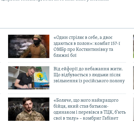
«Один стріляє в себе, а двоє
здаються в полон»: комбат 157-ї
ОМБр про Костянтинівку та
ближні бої
Від ейфорії до небажання жити.
Що відбувається з людьми після
в
звільнення із російського полону
«Боляче, що мого найкращого
бійця, який став батьком-
одинаком і перевівся в ТЦК, б’ють
свої в тилу» – комбриг Габінет