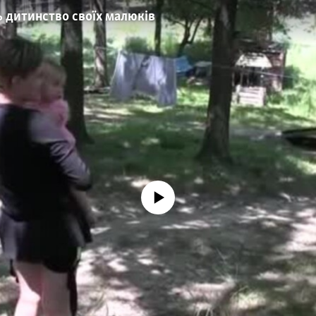
 дитинство своїх малюків
No media source currently available