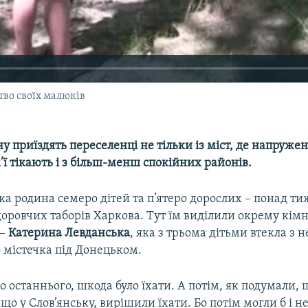
во своїх малюків
 приїздять переселенці не тільки із міст, де напружен
ім’ї тікають і з більш-менш спокійних районів.
ка родина семеро дітей та п’ятеро дорослих – понад т
доровчих таборів Харкова. Тут їм виділили окрему кімн
 –
Катерина Левданська
, яка з трьома дітьми втекла з 
 містечка під Донецьком.
 останнього, шкода було їхати. А потім, як подумали, 
 що у Слов’янську, вирішили їхати. Бо потім могли б і не