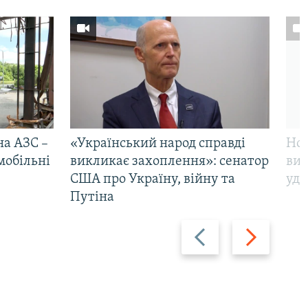
на АЗС –
«Український народ справді
Нов
мобільні
викликає захоплення»: сенатор
виж
США про Україну, війну та
уда
Путіна
Назад
Вперед