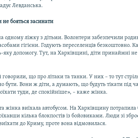
гадує Левданська.
и не бояться засинати
а одному ліжку з дітьми. Волонтери забезпечили роди
асобами гігієни. Годують переселенців безкоштовно. К
ь-яку допомогу. Тут, на Харківщині, діти принаймні не
й говорили, що про літаки та танки. У них – то тут стріл
о бути. Вони ж діти, а думають, що будуть тікати під ча
оїхати туди, де спокійніше», – каже жінка.
ста жінка виїхала автобусом. На Харківщину потрапила 
їхавши кілька блокпостів із бойовиками. Люди зі збр
иїхати до Криму, проте вона відмовилася.