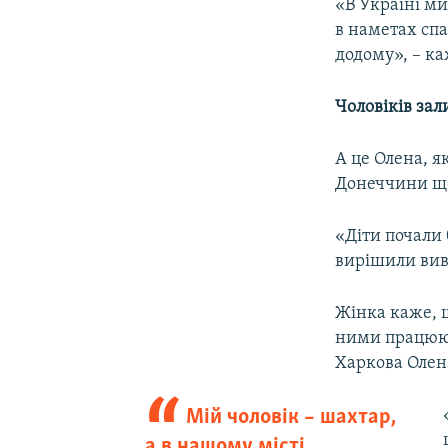
«В Україні ми
в наметах спа
додому», – ка
Чоловіків за
А це Олена, як
Донеччини ще 
«Діти почали 
вирішили виве
Жінка каже, щ
ними працюют
Харкова Олена
Мій чоловік – шахтар,
а в нашому місті