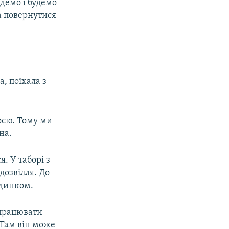
демо і будемо
а повернутися
а, поїхала з
роєю. Тому ми
на.
я. У таборі з
дозвілля. До
удинком.
 працювати
 Там він може