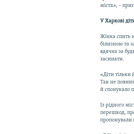
міста», – при
У Харкові діт
Жінка спить н
білизною та з
вдячна за буд
засинати.
«Діти тільки 
Так не повинн
й спонукало п
Із рідного мі
перешкод, про
пропонували в