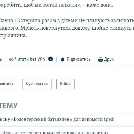
заробити, щоб ми могли поїхати», – каже вона.
Олена і Катерина разом з дітьми не планують залишати
надовго. Мріють повернутися додому, щойно стихнуть 
стрілянина.
ь
Читати без VPN
Підписатись
Друк
олітика
Суспільство
Війна
 ТЕМУ
ись у «Волонтерський батальйон» для допомоги армії
 цілувала телевізор, коли побачила сина у новинах