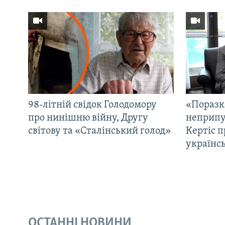
98-літній свідок Голодомору
«Поразк
про нинішню війну, Другу
неприпу
світову та «Сталінський голод»
Кертіс п
українс
ОСТАННІ НОВИНИ