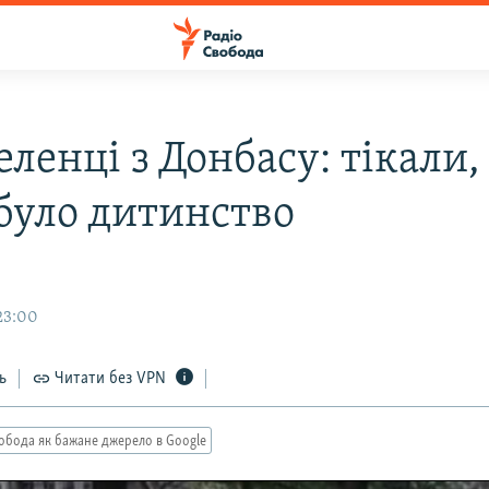
ленці з Донбасу: тікали,
 було дитинство
23:00
ь
Читати без VPN
обода як бажане джерело в Google