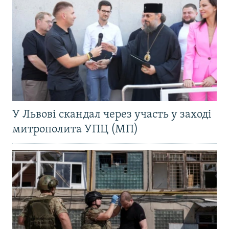
У Львові скандал через участь у заході
митрополита УПЦ (МП)