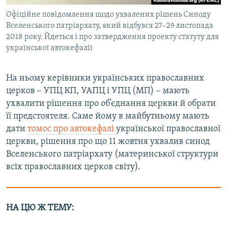
Офіційне повідомлення щодо ухвалених рішень Синоду
Вселенського патріархату, який відбувся 27–29 листопада
2018 року. Йдеться і про затвердження проекту статуту для
української автокефалії
На ньому керівники українських православних
церков – УПЦ КП, УАПЦ і УПЦ (МП) – мають
ухвалити рішення про об’єднання церкви й обрати
її предстоятеля. Саме йому в майбутньому мають
дати
томос про автокефалі
української православної
церкви, рішення про що 11 жовтня ухвалив синод
Вселенського патріархату (материнської структури
всіх православних церков світу).
НА ЦЮ Ж ТЕМУ: