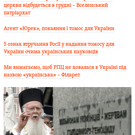
церкви відбудеться в грудні – Вселенський
патріархат
Агент «Юрек», покаяння і томос для України
5 ознак втручання Росії у надання томосу для
України очима українських науковців
Ми вимагаємо, щоб РПЦ не ховалася в Україні під
назвою «українська» – Філарет