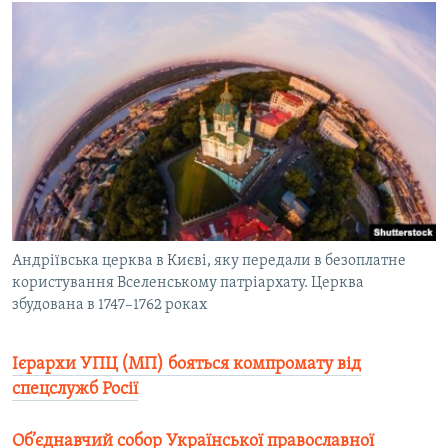
Андріївська церква в Києві, яку передали в безоплатне
користування Вселенському патріархату. Церква
збудована в 1747–1762 роках
Ієрархи УПЦ (МП) бояться компромату від
спецслужб Росії
Об’єднавчий собор Української православної