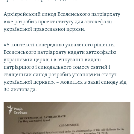
Архієрейський синод Вселенського патріархату
вже розробив проект статуту для автокефалії
української православної церкви.
«У контексті попередньо ухваленого рішення
Вселенського патріархату надати автокефалію
українській церкві і в очікуванні видачі
патріаршого і синодального томосу святий і
священний синод розробив утсановчий cтатут
української церкви», – мовиться в заяві синоду від
30 листопада.