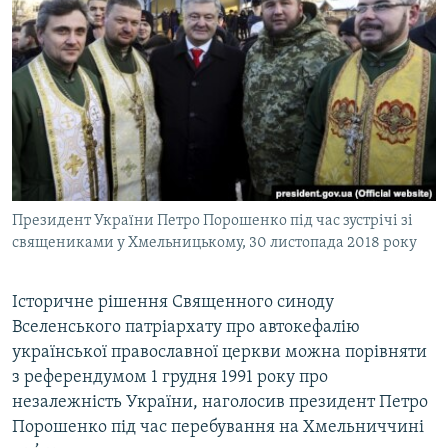
МУЛЬТИМЕДІА
ФОТО
СПЕЦПРОЄКТИ
ПОДКАСТИ
КРИМ РЕАЛІЇ
РУС
Президент України Петро Порошенко під час зустрічі зі
УКР
священиками у Хмельницькому, 30 листопада 2018 року
КТАТ
Історичне рішення Священного синоду
Вселенського патріархату про автокефалію
ДОЛУЧАЙСЯ!
української православної церкви можна порівняти
з референдумом 1 грудня 1991 року про
незалежність України, наголосив президент Петро
Порошенко під час перебування на Хмельниччині