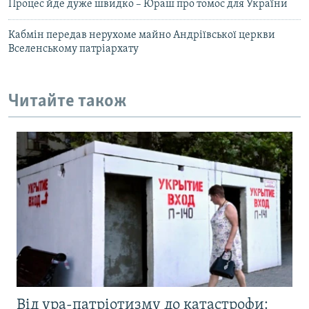
Процес йде дуже швидко – Юраш про томос для України
Кабмін передав нерухоме майно Андріївської церкви
Вселенському патріархату
Читайте також
Від ура-патріотизму до катастрофи: