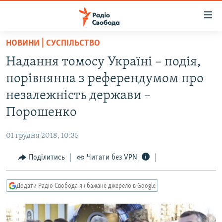
Доступність
посилання
Перейти
НОВИНИ | СУСПІЛЬСТВО
до
РАДІО СВОБОДА – 70 РОКІВ
Надання томосу Україні – подія,
основного
ВСЕ ЗА ДОБУ
матеріалу
порівнянна з референдумом про
СТАТТІ
Перейти
незалежність держави –
до
ВІЙНА
ПОЛІТИКА
Порошенко
основної
РОСІЙСЬКА «ФІЛЬТРАЦІЯ»
ЕКОНОМІКА
навігації
01 грудня 2018, 10:35
Перейти
ДОНБАС.РЕАЛІЇ
СУСПІЛЬСТВО
до
Поділитись
Читати без VPN
КРИМ.РЕАЛІЇ
КУЛЬТУРА
пошуку
ТИ ЯК?
СПОРТ
Додати Радіо Свобода як бажане джерело в Google
СХЕМИ
УКРАЇНА
КИТАЙ.ВИКЛИКИ
СВІТ