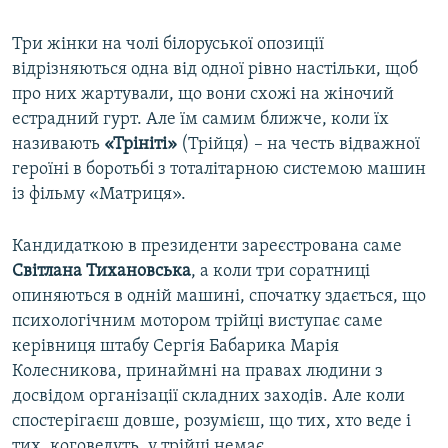
Три жінки на чолі білоруської опозиції
відрізняються одна від одної рівно настільки, щоб
про них жартували, що вони схожі на жіночий
естрадний гурт. Але їм самим ближче, коли їх
називають
«Трініті»
(Трійця) – на честь відважної
героїні в боротьбі з тоталітарною системою машин
із фільму «Матриця».
Кандидаткою в президенти зареєстрована саме
Світлана Тихановська
, а коли три соратниці
опиняються в одній машині, спочатку здається, що
психологічним мотором трійці виступає саме
керівниця штабу Сергія Бабарика Марія
Колесникова, принаймні на правах людини з
досвідом організації складних заходів. Але коли
спостерігаєш довше, розумієш, що тих, хто веде і
тих, коговедуть, у трійці немає.