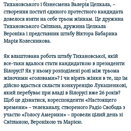
Тихановського і бізнесмена Валерія Цепкала, –
Усі сайти RFE/RL
створення постаті єдиного протестного кандидата
довелося взяти на себе трьом жінкам. Це дружина
Тихановського Світлана, дружина Цепкала
Вероніка і представник штабу Віктора Бабарика
Марія Колесникова.
Як влаштована робота штабу Тихановської, якій
все-таки вдалося стати кандидаткою в президенти
Білорусі? Як у ньому розподілені ролі між трьома
жіночими «головами»? І чи вірять жінки в те, що їм
дійсно вдасться скласти конкуренцію Лукашенкові,
який перебуває при владі в Білорусі вже 26 років?
Щоб це дізнатися, кореспонденти «Настоящего
времени» – телеканалу, створеного Радіо Свобода з
участю «Голосу Америки» – провели цілий день зі
Світланою, Веронікою та Марією.