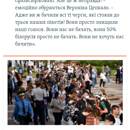
сфальсифіковані. Але це ж неправда! –
емоційно обурюється Вероніка Цепкало. –
Адже ви ж бачили всі ті черги, які стояли до
трьох наших пікетів! Вони просто знищили
наші голоси. Вони нас не бачать, вони 50%
білорусів просто не бачать. Вони не хочуть нас
бачити».