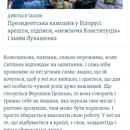
ДИВІТЬСЯ ТАКОЖ:
Президентська кампанія у Білорусі:
арешти, підписи, «нежіноча Конституція»
і заяви Лукашенка
Колесникова, навпаки, сильно переживає, коли
Світлана відповідає на запитання, і сама ніби
промовляє за неї устами слова: видно, що їй
хочеться, щоб у неї все вийшло, і здається, що для
неї особисто чужий успіх дуже важливий. Що
стосується Вероніки Цепкало, то вона говорить і
тримає себе як людина, яка шукала своє місце і
раптово зрозуміла, чим може бути корисною. І
просто збирається виконати свою роботу. У неї на
те, що відбувається в країні, є своя, заздалегідь і