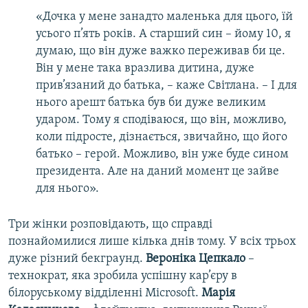
«Дочка у мене занадто маленька для цього, їй
усього п’ять років. А старший син – йому 10, я
думаю, що він дуже важко переживав би це.
Він у мене така вразлива дитина, дуже
прив’язаний до батька, – каже Світлана. – І для
нього арешт батька був би дуже великим
ударом. Тому я сподіваюся, що він, можливо,
коли підросте, дізнається, звичайно, що його
батько – герой. Можливо, він уже буде сином
президента. Але на даний момент це зайве
для нього».
Три жінки розповідають, що справді
познайомилися лише кілька днів тому. У всіх трьох
дуже різний бекграунд.
Вероніка Цепкало
–
технократ, яка зробила успішну кар’єру в
білоруському відділенні Microsoft.
Марія