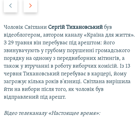
Н
В
а
п
з
е
а
р
Чоловік Світлани
Сергій Тихановський
був
д
е
відеоблогером, автором каналу «Країна для життя».
д
З 29 травня він перебуває під арештом: його
звинувачують у грубому порушенні громадського
порядку на одному з передвиборних мітингів, а
також у втручанні в роботу виборчих комісій. Із 13
червня Тихановський перебуває в карцері, йому
загрожує кілька років в'язниці. Світлана вирішила
йти на вибори після того, як чоловік був
відправлений під арешт.
Відео телеканалу «Настоящее время»: