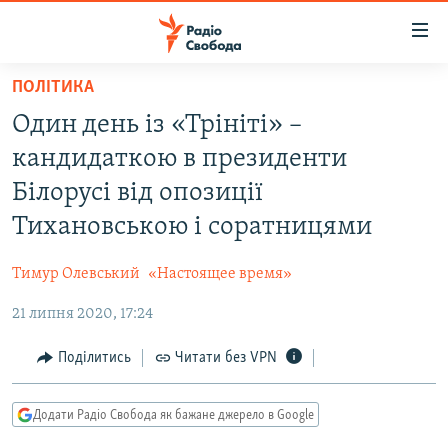
Доступність
посилання
Перейти
ПОЛІТИКА
до
РАДІО СВОБОДА – 70 РОКІВ
Один день із «Трініті» –
основного
ВСЕ ЗА ДОБУ
матеріалу
кандидаткою в президенти
СТАТТІ
Перейти
Білорусі від опозиції
до
ВІЙНА
ПОЛІТИКА
Тихановською і соратницями
основної
РОСІЙСЬКА «ФІЛЬТРАЦІЯ»
ЕКОНОМІКА
навігації
Тимур Олевський
«Настоящее время»
Перейти
ДОНБАС.РЕАЛІЇ
СУСПІЛЬСТВО
до
21 липня 2020, 17:24
КРИМ.РЕАЛІЇ
КУЛЬТУРА
пошуку
ТИ ЯК?
Поділитись
Читати без VPN
СПОРТ
СХЕМИ
УКРАЇНА
Додати Радіо Свобода як бажане джерело в Google
КИТАЙ.ВИКЛИКИ
СВІТ