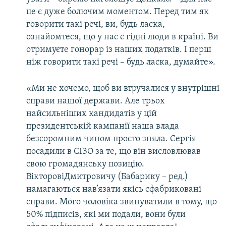
це є дуже болючим моментом. Перед тим як
говорити такі речі, ви, будь ласка,
ознайомтеся, що у нас є гідні люди в країні. Ви
отримуєте гонорар із наших податків. І перш
ніж говорити такі речі – будь ласка, думайте».
«Ми не хочемо, щоб ви втручалися у внутрішні
справи нашої держави. Але трьох
найсильніших кандидатів у цій
президентській кампанії наша влада
безсоромним чином просто зняла. Сергія
посадили в СІЗО за те, що він висловлював
свою громадянську позицію.
ВікторовіДмитровичу (Бабарику – ред.)
намагаються нав’язати якісь сфабриковані
справи. Мого чоловіка звинуватили в тому, що
50% підписів, які ми подали, вони були