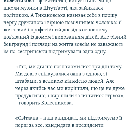
Колесникова
– флейтистка, випускниця Вищої
школи музики в Штутґарті, яка зайнялася
політикою. А Тихановська називає себе в першу
чергу дружиною і вірною помічницею чоловіка: її
життєвий і професійний досвід в основному
пов’язаний із домом і вихованням дітей. Але різний
бекграунд і погляди на життя зовсім не заважають
їм по-сестринськи підтримувати одна одну.
«Так, ми дійсно познайомилися три дні тому.
Ми довго спілкувалися одна з одною, зі
штабами, з великою кількістю людей. Але
через якийсь час ми вирішили, що це не дуже
продуктивно, і вирішили залишитися втрьох»,
– говорить Колесникова.
«Світлана – наш кандидат, ми підтримуємо її
перш за все, кандидата в президенти