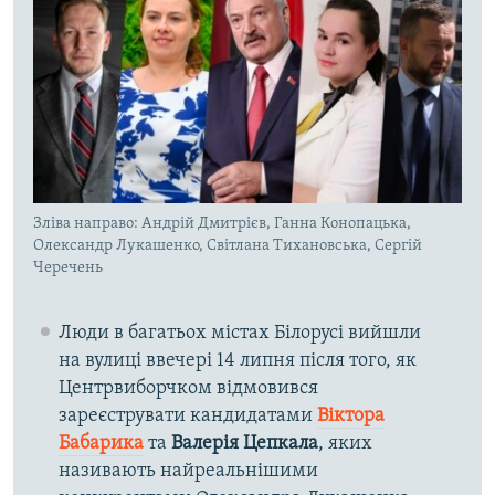
Зліва направо: Андрій Дмитрієв, Ганна Конопацька,
Олександр Лукашенко, Світлана Тихановська, Сергій
Черечень
Люди в багатьох містах Білорусі вийшли
на вулиці ввечері 14 липня після того, як
Центрвиборчком відмовився
зареєструвати кандидатами
Віктора
Бабарика
​та
Валерія Цепкала
, яких
називають найреальнішими