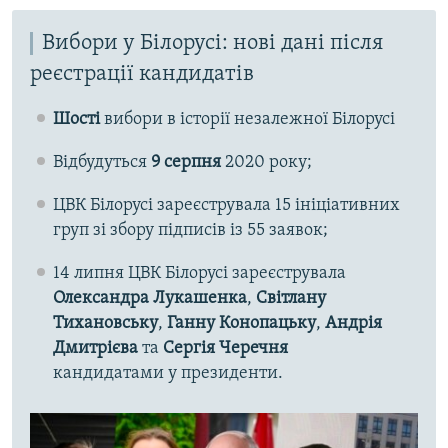
Вибори у Білорусі: нові дані після
реєстрації кандидатів
Шості
вибори в історії незалежної Білорусі
Відбудуться
9 серпня
2020 року;
ЦВК Білорусі зареєструвала 15 ініціативних
груп зі збору підписів із 55 заявок;
14 липня ЦВК Білорусі зареєструвала
Олександра Лукашенка
,
Світлану
Тихановську
,
Ганну Конопацьку
,
Андрія
Дмитрієва
та
Сергія Черечня
кандидатами у президенти.