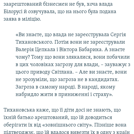
заарештований бізнесмен не був, хоча влада
Білорусі й озвучувала, що на нього була подана
заява в міліцію.
«Ви знаєте, що влада не зареєструвала Сергія
Тихановського. Потім вони не зареєстрували
Валерія Цепкала і Віктора Бабарика. А знаєте
чому? Тому що вони злякалися, вони побачили
в цих чоловіках загрозу для влади, – зауважує з
цього приводу Світлана. – Але ви знаєте, вони
не зрозуміли, що загроза не в кандидатах.
Загроза в самому народі. В народі, якому
набридло жити в приниженні і страху».
Тихановська каже, що її діти досі не знають, що
їхній батько арештований, що їй доводиться
оберігати їх від «зовнішнього світу». Пізніше вона
підтверджує, що їй вдалося вивезти їх в одну з країн