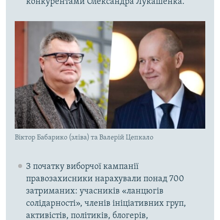
конкурентами Олександра Лукашенка.
Віктор Бабарико (зліва) та Валерій Цепкало
З початку виборчої кампанії
правозахисники нарахували понад 700
затриманих: учасників «ланцюгів
солідарності», членів ініціативних груп,
активістів, політиків, блогерів,