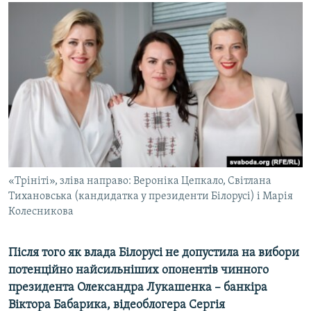
МУЛЬТИМЕДІА
ФОТО
СПЕЦПРОЄКТИ
ПОДКАСТИ
КРИМ РЕАЛІЇ
РУС
УКР
«Трініті», зліва направо: Вероніка Цепкало, Світлана
КТАТ
Тихановська (кандидатка у президенти Білорусі) і Марія
Колесникова
ДОЛУЧАЙСЯ!
Після того як влада Білорусі не допустила на вибори
потенційно найсильніших опонентів чинного
президента Олександра Лукашенка – банкіра
Віктора Бабарика, відеоблогера Сергія