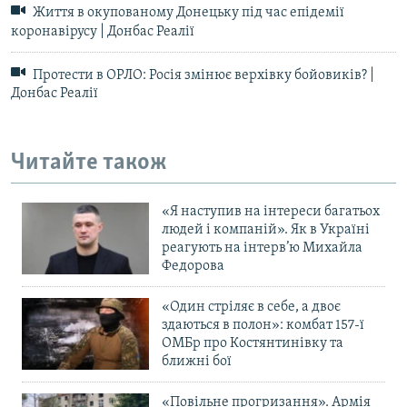
Життя в окупованому Донецьку під час епідемії
коронавірусу | Донбас Реалії
Протести в ОРЛО: Росія змінює верхівку бойовиків? |
Донбас Реалії
Читайте також
«Я наступив на інтереси багатьох
людей і компаній». Як в Україні
реагують на інтерв’ю Михайла
Федорова
«Один стріляє в себе, а двоє
здаються в полон»: комбат 157-ї
ОМБр про Костянтинівку та
ближні бої
«Повільне прогризання». Армія