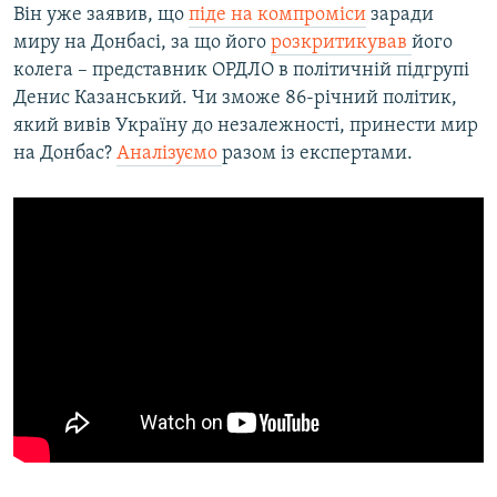
Він уже заявив, що
піде на компроміси
заради
миру на Донбасі, за що його
розкритикував
його
колега – представник ОРДЛО в політичній підгрупі
Денис Казанський. Чи зможе 86-річний політик,
який вивів Україну до незалежності, принести мир
на Донбас?
Аналізуємо
разом із експертами.