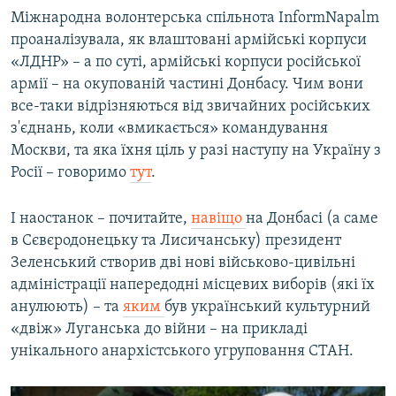
Міжнародна волонтерська спільнота InformNapalm
проаналізувала, як влаштовані армійські корпуси
«ЛДНР» – а по суті, армійські корпуси російської
армії – на окупованій частині Донбасу. Чим вони
все-таки відрізняються від звичайних російських
з'єднань, коли «вмикається» командування
Москви, та яка їхня ціль у разі наступу на Україну з
Росії – говоримо
тут
.
І наостанок – почитайте,
навіщо
на Донбасі (а саме
в Сєвєродонецьку та Лисичанську) президент
Зеленський створив дві нові військово-цивільні
адміністрації напередодні місцевих виборів (які їх
анулюють) – та
яким
був український культурний
«двіж» Луганська до війни – на прикладі
унікального анархістського угруповання СТАН.