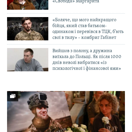
«Свобода» Маргарита
«Боляче, що мого найкращого
бійця, який став батьком-
одинаком і перевівся в ТЦК, б’ють
свої в тилу» – комбриг Габінет
Вийшов з полону, а дружина
виїхала до Польщі. Як після 1000
днів неволі вибратися «із
психологічної і фінансової ями»