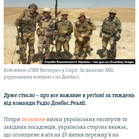
МУЛЬТИМЕДІА
ФОТО
СПЕЦПРОЄКТИ
ПОДКАСТИ
КРИМ РЕАЛІЇ
РУС
Бойовики «ПВК Вагнера» у Сирії. За даними ЗМІ,
УКР
угруповання воювало і на Донбасі
КТАТ
Дуже стисло – про все важливе в регіоні за тиждень
ДОЛУЧАЙСЯ!
від команди Радіо Донбас.Реалії.
Попри
песимізм
низки українських експертів та
західних посадовців, українська сторона вважає,
що оголошене в ніч на 27 липня перемир'я на