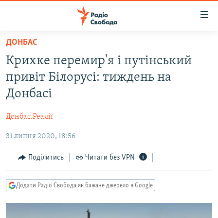
Доступність
посилання
Перейти
ДОНБАС
до
РАДІО СВОБОДА – 70 РОКІВ
Крихке перемир'я і путінський
основного
ВСЕ ЗА ДОБУ
матеріалу
привіт Білорусі: тиждень на
СТАТТІ
Перейти
Донбасі
до
ВІЙНА
ПОЛІТИКА
основної
Донбас.Реалії
РОСІЙСЬКА «ФІЛЬТРАЦІЯ»
ЕКОНОМІКА
навігації
Перейти
31 липня 2020, 18:56
ДОНБАС.РЕАЛІЇ
СУСПІЛЬСТВО
до
КРИМ.РЕАЛІЇ
КУЛЬТУРА
Поділитись
Читати без VPN
пошуку
ТИ ЯК?
СПОРТ
Додати Радіо Свобода як бажане джерело в Google
СХЕМИ
УКРАЇНА
КИТАЙ.ВИКЛИКИ
СВІТ