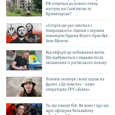
РФ готується до нового етапу
наступу на Слов’янськ та
Краматорськ?
«Історія ще раз сміється з
Навроцького». Одним з перших
кавалерів Ордена Білого Орла був
Іван Мазепа
Від ейфорії до небажання жити.
Що відбувається з людьми після
звільнення із російського полону
Чоловік загинув і вона пішла на
фронт. «Це помста» – каже
операторка FPV «Білка»
Та, що планує бій. Як воює і про що
мріє офіцерка батальйону