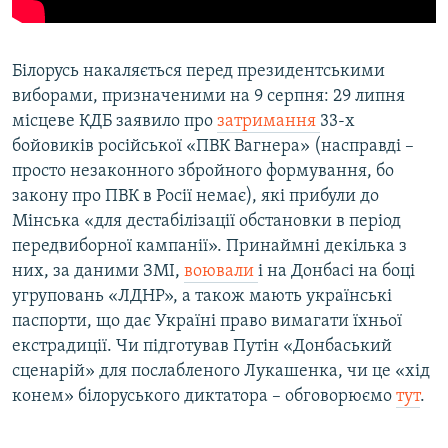
Білорусь накаляється перед президентськими
виборами, призначеними на 9 серпня: 29 липня
місцеве КДБ заявило про
затримання
33-х
бойовиків російської «ПВК Вагнера» (насправді –
просто незаконного збройного формування, бо
закону про ПВК в Росії немає), які прибули до
Мінська «для дестабілізації обстановки в період
передвиборної кампанії». Принаймні декілька з
них, за даними ЗМІ,
воювали
і на Донбасі на боці
угруповань «ЛДНР», а також мають українські
паспорти, що дає Україні право вимагати їхньої
екстрадиції. Чи підготував Путін «Донбаський
сценарій» для послабленого Лукашенка, чи це «хід
конем» білоруського диктатора – обговорюємо
тут
.