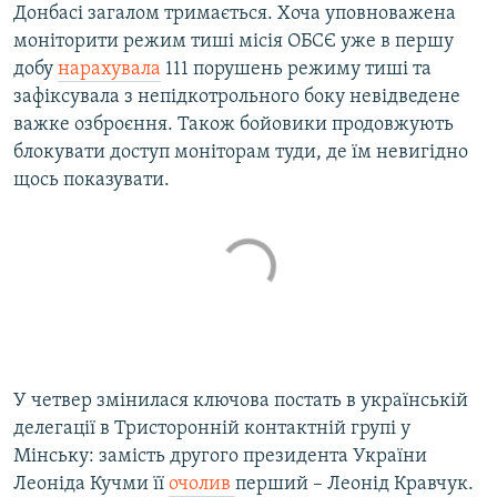
Донбасі загалом тримається. Хоча уповноважена
Усі сайти RFE/RL
моніторити режим тиші місія ОБСЄ уже в першу
добу
нарахувала
111 порушень режиму тиші та
зафіксувала з непідкотрольного боку невідведене
важке озброєння. Також бойовики продовжують
блокувати доступ моніторам туди, де їм невигідно
щось показувати.
У четвер змінилася ключова постать в українській
делегації в Тристоронній контактній групі у
Мінську: замість другого президента України
Леоніда Кучми її
очолив
перший – Леонід Кравчук.