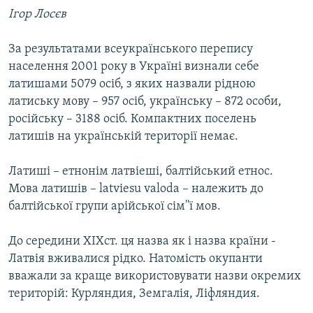
Усі сайти RFE/RL
Ігор Лосєв
За результатами всеукраїнського перепису
населення 2001 року в Україні визнали себе
латишами 5079 осіб, з яких назвали рідною
латиську мову – 957 осіб, українську – 872 особи,
російську – 3188 осіб. Компактних поселень
латишів на українській території немає.
Латиші – етнонім латвіеші, балтійський етнос.
Мова латишів – latviesu valoda – належить до
балтійської групи арійської сім''ї мов.
До середини ХІХст. ця назва як і назва країни -
Латвія вживалися рідко. Натомість окупанти
вважали за краще використовувати назви окремих
територій: Курляндия, Земгалія, Ліфляндия.