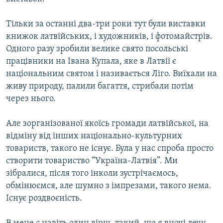
Тільки за останні два-три роки тут були виставки
книжок латвійських, і художників, і фотомайстрів.
Одного разу зробили велике свято посольські
працівники на Івана Купала, яке в Латвії є
національним святом і називається Ліго. Виїхали на
живу природу, палили багаття, стрибали потім
через нього.
Але зорганізованої якоїсь громади латвійської, на
відміну від інших національно-культурних
товариств, такого не існує. Була у нас спроба просто
створити товариство “Україна-Латвія”. Ми
зібралися, після того інколи зустрічаємось,
обмінюємся, але шумно з імпрезами, такого нема.
Існує роздвоєність.