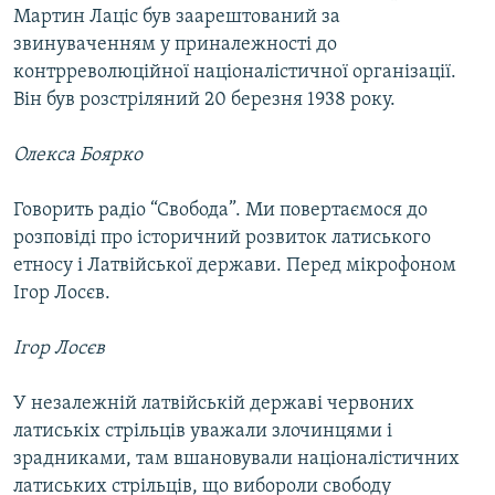
Мартин Лаціс був заарештований за
звинуваченням у приналежності до
контрреволюційної націоналістичної організації.
Він був розстріляний 20 березня 1938 року.
Олекса Боярко
Говорить радіо “Свобода”. Ми повертаємося до
розповіді про історичний розвиток латиського
етносу і Латвійської держави. Перед мікрофоном
Ігор Лосєв.
Ігор Лосєв
У незалежній латвійській державі червоних
латиськіх стрільців уважали злочинцями і
зрадниками, там вшановували націоналістичних
латиських стрільців, що вибороли свободу