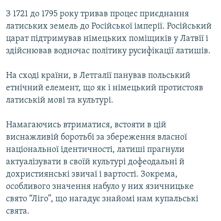
З 1721 до 1795 року тривав процес приєднання
латиських земель до Російської імперії. Російський
царат підтримував німецьких поміщиків у Латвії і
здійснював водночас політику русифікації латишів.
На сході країни, в Летгалії панував польський
етнічний елемент, що як і німецький протистояв
латиській мові та культурі.
Намагаючись втриматися, встояти в цій
виснажливій боротьбі за збереження власної
національної ідентичності, латиші прагнули
актуалізувати в своїй культурі дофеодальні й
дохристиянські звичаї і вартості. Зокрема,
особливого значення набуло у них язичницьке
свято “Ліго”, що нагадує знайомі нам купальські
свята.