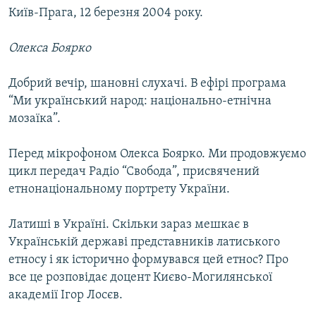
Київ-Прага, 12 березня 2004 року.
МУЛЬТИМЕДІА
ФОТО
Олекса Боярко
СПЕЦПРОЄКТИ
Добрий вечір, шановні слухачі. В ефірі програма
ПОДКАСТИ
“Ми український народ: національно-етнічна
мозаїка”.
КРИМ РЕАЛІЇ
РУС
Перед мікрофоном Олекса Боярко. Ми продовжуємо
УКР
цикл передач Радіо “Свобода”, присвячений
етнонаціональному портрету України.
КТАТ
Латиші в Україні. Скільки зараз мешкає в
ДОЛУЧАЙСЯ!
Українській державі представників латиського
етносу і як історично формувався цей етнос? Про
все це розповідає доцент Києво-Могилянської
академії Ігор Лосєв.