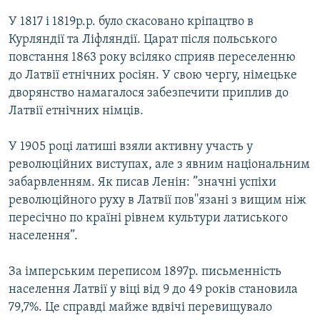
У 1817 і 1819р.р. було скасовано кріпацтво в
Курляндії та Ліфляндії. Царат після польського
повстання 1863 року всіляко сприяв переселенню
до Латвії етнічних росіян. У свою чергу, німецьке
дворянство намагалося забезпечити приплив до
Латвії етнічних німців.
У 1905 році латиші взяли активну участь у
революційних виступах, але з явним національним
забарвленням. Як писав Ленін: ”значні успіхи
революційного руху в Латвії пов''язані з вищим ніж
пересічно по країні рівнем культури латиського
населення”.
За імперським переписом 1897р. письменність
населення Латвії у віці від 9 до 49 років становила
79,7%. Це справді майже вдвічі перевищувало