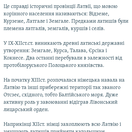
Це справді історичні провінції Латвії, що мовою
корінного населення називаються: Відземе,
Курземе, Латгале і Земгале. Предками латишів були
племена латгалів, земгалів, куршів і селів.
У ІХ-ХІІст.ст. виникають древні латиські державні
утворення: Земгале, Курса, Талава, Єрсіка і
Кокнесе. Два останні перебували в залежності від
протобілоруського Полоцького князівства.
На початку ХІІІст. розпочалася німецька навала на
Латвію та інші прибережні території так званого
Отсзеє, східного, тобто Балтійського моря. Дуже
активну роль у завоюванні відіграв Лівонський
лицарський орден.
Наприкінці ХІІст. німці захоплюють всю Латвію і
змушують латишів прийняти католыцизм.