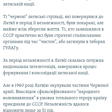
латиській нації.
Ті “червоні” латиські стрільці, які повернулися до
Латвії в період її незалежності, були покарані, але
майже всім зберегли життя. Ті, хто залишилися в
СССР практично всі були страчені сталінськими
органами під час “чисток”, або загинули в таборах
ГУЛАГу.
За період незалежності в Латвії склалась потужна
національна інтелегенція, завершився процес
формування і консолідації латиської нації.
Але в 1940 році Латвію окупували частини Червоної
армії. Внаслідок сфальсифікованого “народного
волевиявлення” в умовах тотального терору країну
приєднали до СССР. Незалежність вдалося
відновити лише за 51 рік.