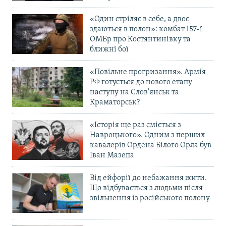
«Один стріляє в себе, а двоє
здаються в полон»: комбат 157-ї
ОМБр про Костянтинівку та
ближні бої
«Повільне прогризання». Армія
РФ готується до нового етапу
наступу на Слов’янськ та
Краматорськ?
«Історія ще раз сміється з
Навроцького». Одним з перших
кавалерів Ордена Білого Орла був
Іван Мазепа
Від ейфорії до небажання жити.
Що відбувається з людьми після
звільнення із російського полону