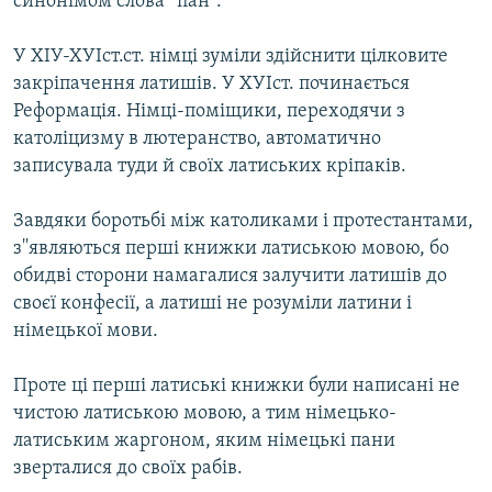
синонімом слова “пан”.
У ХІУ-ХУІст.ст. німці зуміли здійснити цілковите
закріпачення латишів. У ХУІст. починається
Реформація. Німці-поміщики, переходячи з
католіцизму в лютеранство, автоматично
записувала туди й своїх латиських кріпаків.
Завдяки боротьбі між католиками і протестантами,
з''являються перші книжки латиською мовою, бо
обидві сторони намагалися залучити латишів до
своєї конфесії, а латиші не розуміли латини і
німецької мови.
Проте ці перші латиські книжки були написані не
чистою латиською мовою, а тим німецько-
латиським жаргоном, яким німецькі пани
зверталися до своїх рабів.