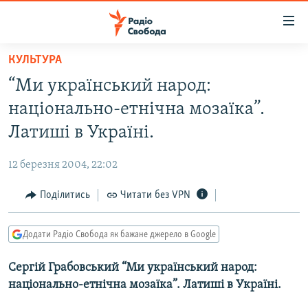
Доступність
посилання
Перейти
КУЛЬТУРА
до
РАДІО СВОБОДА – 70 РОКІВ
“Ми український народ:
основного
ВСЕ ЗА ДОБУ
матеріалу
національно-етнічна мозаїка”.
СТАТТІ
Перейти
Латиші в Україні.
до
ВІЙНА
ПОЛІТИКА
основної
12 березня 2004, 22:02
РОСІЙСЬКА «ФІЛЬТРАЦІЯ»
ЕКОНОМІКА
навігації
Перейти
Поділитись
Читати без VPN
ДОНБАС.РЕАЛІЇ
СУСПІЛЬСТВО
до
КРИМ.РЕАЛІЇ
КУЛЬТУРА
пошуку
Додати Радіо Свобода як бажане джерело в Google
ТИ ЯК?
СПОРТ
Сергій Грабовський “Ми український народ:
СХЕМИ
УКРАЇНА
національно-етнічна мозаїка”. Латиші в Україні.
КИТАЙ.ВИКЛИКИ
СВІТ