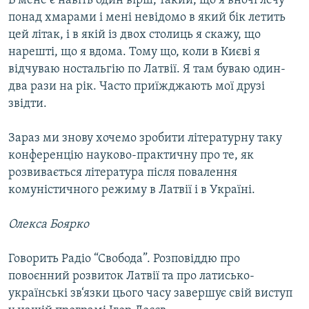
В мене є навіть один вірш, такий, що я вночі лечу
понад хмарами і мені невідомо в який бік летить
цей літак, і в якій із двох столиць я скажу, що
нарешті, що я вдома. Тому що, коли в Києві я
відчуваю ностальгію по Латвії. Я там буваю один-
два рази на рік. Часто приїжджають мої друзі
звідти.
Зараз ми знову хочемо зробити літературну таку
конференцію науково-практичну про те, як
розвивається література після повалення
комуністичного режиму в Латвії і в Україні.
Олекса Боярко
Говорить Радіо “Свобода”. Розповіддю про
повоєнний розвиток Латвії та про латисько-
українські зв‘язки цього часу завершує свій виступ