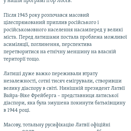
у нашій програмі Ігор Лосєв.
Після 1945 року розпочався масовий
цілеспрямований приплив російського і
російськомовного населення насамперед у великі
міста. Перед латишами постала проблема можливої
асиміляції, поглинення, перспектива
перетворитися на етнічну меншину на власній
території тощо.
Латиші дуже важко переживали втрату
незалежності, сотні тисяч емігрували, створивши
велику діаспору в світі. Нинішній президент Латвії
Вайра-Віке Фрейберга – представниця латиської
діаспори, яка була змушена покинути батьківщину
в 1944 році.
Масову, тотальну русифікацію Латвії офіційні