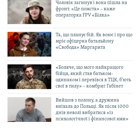
Чоловік загинув і вона пішла на
фронт. «Це помста» – каже
операторка FPV «Білка»
Та, що планує бій. Як воює і про що
мріє офіцерка батальйону
«Свобода» Маргарита
«Боляче, що мого найкращого
бійця, який став батьком-
одинаком і перевівся в ТЦК, б’ють
свої в тилу» – комбриг Габінет
Вийшов з полону, а дружина
виїхала до Польщі. Як після 1000
днів неволі вибратися «із
психологічної і фінансової ями»