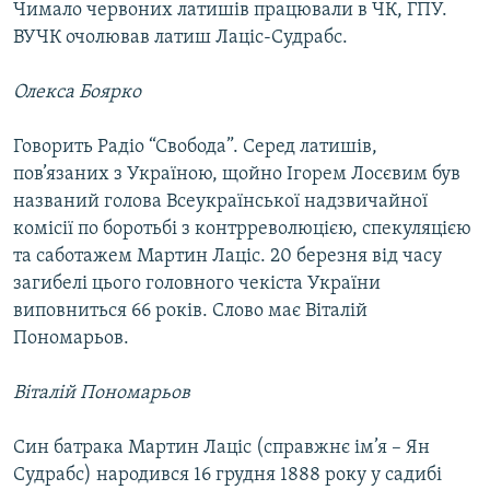
Чимало червоних латишів працювали в ЧК, ГПУ.
ВУЧК очолював латиш Лаціс-Судрабс.
Олекса Боярко
Говорить Радіо “Свобода”. Серед латишів,
пов’язаних з Україною, щойно Ігорем Лосєвим був
названий голова Всеукраїнської надзвичайної
комісії по боротьбі з контрреволюцією, спекуляцією
та саботажем Мартин Лаціс. 20 березня від часу
загибелі цього головного чекіста України
виповниться 66 років. Слово має Віталій
Пономарьов.
Віталій Пономарьов
Син батрака Мартин Лаціс (справжнє ім’я – Ян
Судрабс) народився 16 грудня 1888 року у садибі