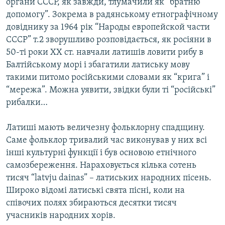
органи СССР, як завжди, тлумачили як “братню
допомогу”. Зокрема в радянському етнографічному
довіднику за 1964 рік “Народы европейской части
СССР” т.2 зворушливо розповідається, як росіяни в
50-ті роки ХХ ст. навчали латишів ловити рибу в
Балтійському морі і збагатили латиську мову
такими питомо російськими словами як “крига” і
“мережа”. Можна уявити, звідки були ті “російські”
рибалки…
Латиші мають величезну фольклорну спадщину.
Саме фольклор тривалий час виконував у них всі
інші культурні функції і був основою етнічного
самозбереження. Нараховується кілька сотень
тисяч “latvju dainаs” – латиських народних пісень.
Широко відомі латиські свята пісні, коли на
співочих полях збираються десятки тисяч
учасників народних хорів.