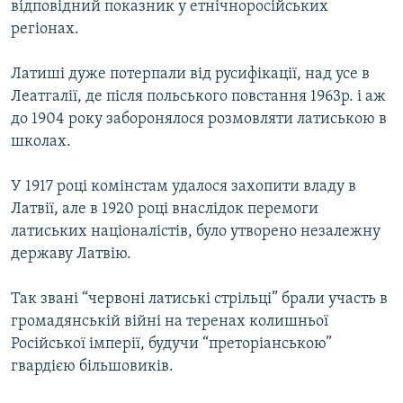
відповідний показник у етнічноросійських
регіонах.
Латиші дуже потерпали від русифікації, над усе в
Леатгалії, де після польського повстання 1963р. і аж
до 1904 року заборонялося розмовляти латиською в
школах.
У 1917 році комінстам удалося захопити владу в
Латвії, але в 1920 році внаслідок перемоги
латиських націоналістів, було утворено незалежну
державу Латвію.
Так звані “червоні латиські стрільці” брали участь в
громадянській війні на теренах колишньої
Російської імперії, будучи “преторіанською”
гвардією більшовиків.