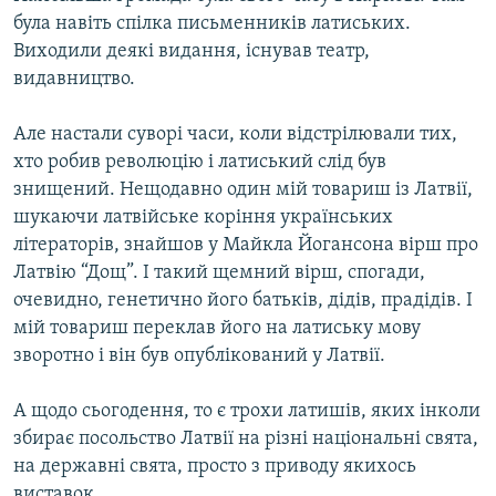
була навіть спілка письменників латиських.
Виходили деякі видання, існував театр,
видавництво.
Але настали суворі часи, коли відстрілювали тих,
хто робив революцію і латиський слід був
знищений. Нещодавно один мій товариш із Латвії,
шукаючи латвійське коріння українських
літераторів, знайшов у Майкла Йогансона вірш про
Латвію “Дощ”. І такий щемний вірш, спогади,
очевидно, генетично його батьків, дідів, прадідів. І
мій товариш переклав його на латиську мову
зворотно і він був опублікований у Латвії.
А щодо сьогодення, то є трохи латишів, яких інколи
збирає посольство Латвії на різні національні свята,
на державні свята, просто з приводу якихось
виставок.