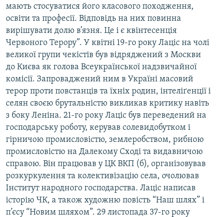
мають стосуватися його класового походження,
освіти та професії. Відповідь на них повинна
вирішувати долю в’язня. Це і є квінтесенція
Червоного Терору”. У квітні 19-го року Лаціс на чолі
великої групи чекістів був відряджений з Москви
до Києва як голова Всеукраїнської надзвичайної
комісії. Запроваджений ним в Україні масовий
терор проти повстанців та їхніх родин, інтеліґенції і
селян своєю брутальністю викликав критику навіть
з боку Леніна. 21-го року Лаціс був переведений на
господарську роботу, керував солевидобутком і
гірничою промисловістю, землеробством, рибною
промисловістю на Далекому Сході та видавничою
справою. Він працював у ЦК ВКП (б), організовував
розкуркулення та колективізацію села, очолював
Інститут народного господарства. Лаціс написав
історію ЧК, а також художню повість “Наш шлях” і
п’єсу “Новим шляхом”. 29 листопада 37-го року