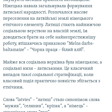
Німецька навала загальмувала формування
латиської народності. Розпочалося масове
переселення на латвійські землі німецького
етнічного елементу. Латиші стають найнижчою
соціальною верствою на власній землі, їм
доводиться брати на себе найнепрестижнішу
роботу, втішаючись приказкою “Melns darbs-
baltamaize” – “Чорна праця – білий хліб”.
Майже вся соціальна верхівка була німецькою, а
соціальні низи – латиськими. Це класичний
випадок такої соціальної стратифікації, коли
класовий поділ практично повністю збігається з
етнічним.
Слова “latvies” – “латиш” стало синонімом слова
“мужик”, “селянин”, “кріпак”, а “німець” –