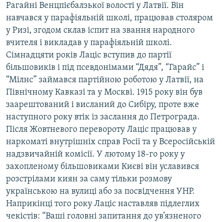
Рагайні Венцпієбалзької волості у Латвії. Він
навчався у парафіяльній школі, працював столяром
у Ризі, згодом склав іспит на звання народного
вчителя і викладав у парафіяльній школі.
Сімнадцяти років Лаціс вступив до партії
більшовиків і під псевдонімами “Дядя”, “Гарайс” і
“Мілнс” займався партійною роботою у Латвії, на
Північному Кавказі та у Москві. 1915 року він був
заарештований і висланий до Сибіру, проте вже
наступного року втік із заслання до Петрограда.
Після Жовтневого перевороту Лаціс працював у
наркоматі внутрішніх справ Росії та у Всеросійській
надзвичайній комісії. У лютому 18-го року у
захопленому більшовиками Києві він уславився
розстрілами киян за саму тільки розмову
українською на вулиці або за посвідчення УНР.
Наприкінці того року Лаціс наставляв підлеглих
чекістів: “Ваші головні запитання до ув’язненого