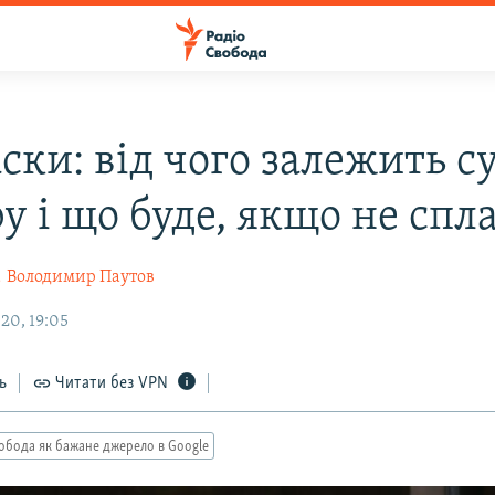
ски: від чого залежить с
у і що буде, якщо не спл
а
Володимир Паутов
20, 19:05
ь
Читати без VPN
обода як бажане джерело в Google