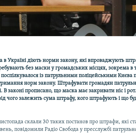
да в Україні діють норми закону, які впроваджують шт
ребувають без маски у громадських місцях, зокрема в 
 поспілкувалося із патрульними поліцейськими Києва п
тримання норм закону. Штрафувати громадян патрульн
і. В законі прописано, що маска має закривати ніс і рот
від чого залежить сума штрафу, кого штрафують і що бу
 листопада склали 30 таких постанов про штрафи, які ст
ивень, повідомили Радіо Свобода у пресслужбі патрульно