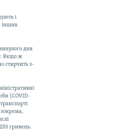
мують і
в інших
минулого дня
у. Якщо ж
о стирчить з-
міністративні
оби (COVID-
 транспорті
, зокрема,
ислі
255 гривень.