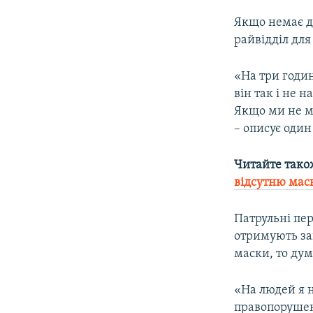
Якщо немає до
райвідділ для
«На три годи
він так і не н
Якщо ми не м
– описує один
Читайте тако
відсутню маск
Патрульні пер
отримують зак
маски, то ду
«На людей я н
правопорушенн