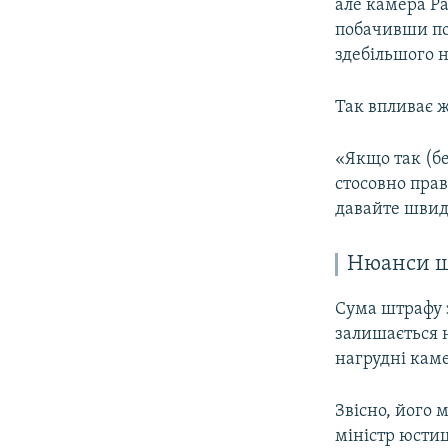
але камера Ра
побачивши пол
здебільшого 
Так впливає 
«Якщо так (бе
стосовно пра
давайте швидш
Нюанси шт
Сума штрафу 
залишається н
нагрудні кам
Звісно, його 
міністр юстиц