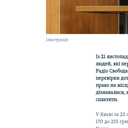
Ілюстрація
Із 21 листопа
людей, які пе
Радіо Свобода
перевірки до
право на місц
дізнавалися, 
сплатити.
У Києві за 23
170 до 255 гр