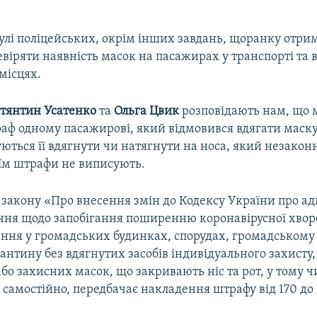
улі поліцейських, окрім інших завдань, щоранку отри
віряти наявність масок на пасажирах у транспорті та 
місцях.
тянтин Усатенко
та
Ольга Цвик
розповідають нам, що 
аф одному пасажирові, який відмовився вдягати маск
ться її вдягнути чи натягнути на носа, який незаконн
 їм штрафи не виписують.
 закону «Про внесення змін до Кодексу України про ад
ня щодо запобігання поширенню коронавірусної хвор
ання у громадських будинках, спорудах, громадському
арантину без вдягнутих засобів індивідуального захисту
або захисних масок, що закривають ніс та рот, у тому ч
самостійно, передбачає накладення штрафу від 170 до 