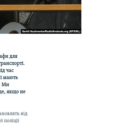
рафи для
транспорті.
ід час
і мають
. Ми
де, якщо не
ановлять від
ї поліції