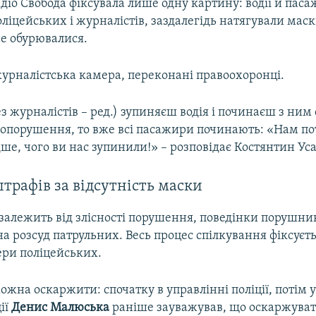
діо Свобода фіксувала лише одну картину: водії й пас
іцейських і журналістів, заздалегідь натягували маск
не обурювалися.
журналістська камера, переконані правоохоронці.
з журналістів – ред.) зупиняєш водія і починаєш з ним
вопорушення, то вже всі пасажири починають: «Нам пот
е, чого ви нас зупинили!» – розповідає Костянтин Ус
рафів за відсутність маски
залежить від злісності порушення, поведінки порушник
а розсуд патрульних. Весь процес спілкування фіксуєть
ери поліцейських.
можна оскаржити: спочатку в управлінні поліції, потім у 
ії
Денис Малюська
раніше зауважував, що оскаржуват