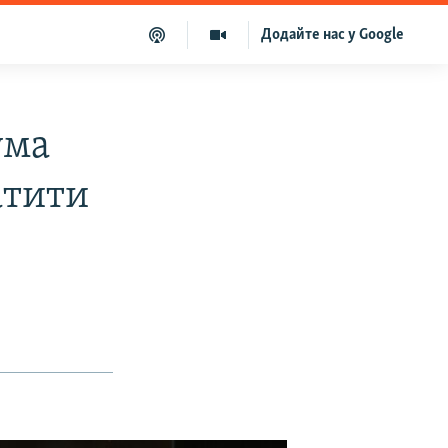
Додайте нас у Google
ума
атити