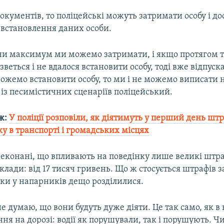
кументів, то поліцейські можуть затримати особу і дос
 встановлення даних особи.
ни максимум ми можемо затримати, і якщо протягом т
азветься і не вдалося встановити особу, тоді вже відпуска
ожемо встановити особу, то ми і не можемо виписати н
 із песимістичних сценаріїв поліцейський.
ж:
У поліції розповіли, як діятимуть у перший день штр
у в транспорті і громадських місцях
еконані, що впливають на поведінку лише великі штраф
лади: від 17 тисяч гривень. Що ж стосується штрафів за
мки у напарників дещо розділилися.
е думаю, що вони будуть дуже діяти. Це так само, як в 
я на дорозі: водії як порушували, так і порушують. Чи