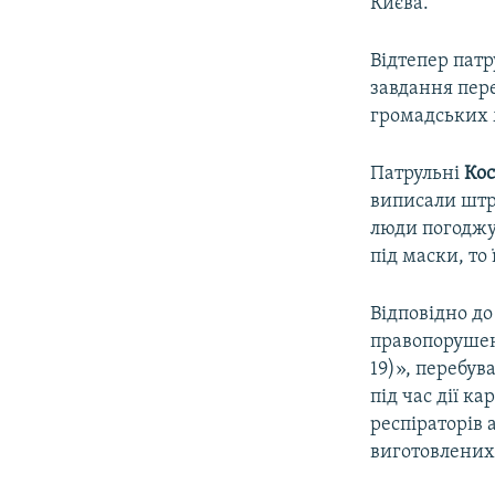
Києва.
Відтепер патр
завдання пере
громадських 
Патрульні
Кос
виписали штр
люди погоджую
під маски, то
Відповідно до
правопорушен
19)», перебув
під час дії к
респіраторів 
виготовлених 