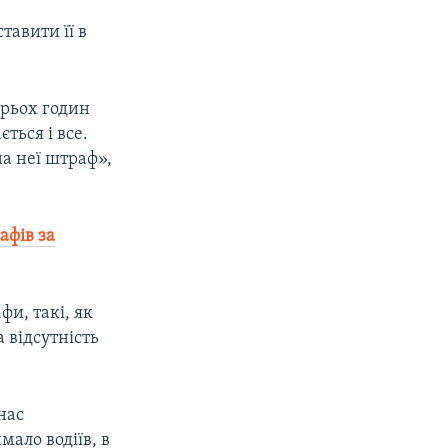
тавити її в
рьох годин
ється і все.
а неї штраф»,
афів за
и, такі, як
 відсутність
нас
мало водіїв, в