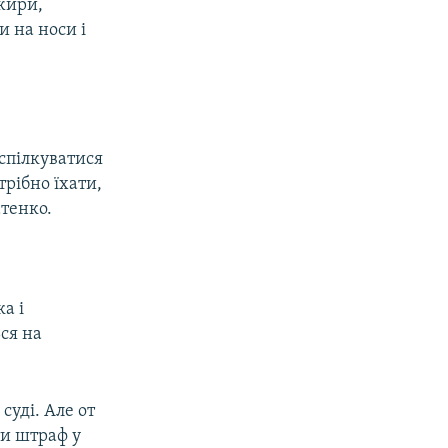
ажири,
и на носи і
 спілкуватися
рібно їхати,
атенко.
а і
ся на
суді. Але от
и штраф у