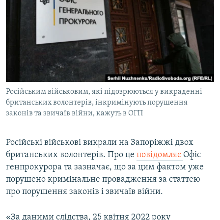
МУЛЬТИМЕДІА
ФОТО
СПЕЦПРОЄКТИ
ПОДКАСТИ
КРИМ РЕАЛІЇ
Російським військовим, які підозрюються у викраденні
РУС
британських волонтерів, інкримінують порушення
законів та звичаїв війни, кажуть в ОГП
УКР
КТАТ
Російські військові викрали на Запоріжжі двох
британських волонтерів. Про це
повідомляє
Офіс
ДОЛУЧАЙСЯ!
генпрокурора та зазначає, що за цим фактом уже
порушено кримінальне провадження за статтею
про порушення законів і звичаїв війни.
«За даними слідства, 25 квітня 2022 року