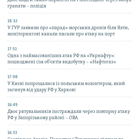
гранати – поліція
18:32
У ГУР заявили про «парад» морських дронів біля Ялти,
моніторингові канали писали про атаку на порт
17:51
Одна з наймасованіших атак РФ на «Укрнафту»:
пошкоджені сім об’єктів видобутку – «Нафтогаз»
17:08
У Києві попрощалися із польським волонтером, який
загинув від удару РФ у Харкові
16:49
Двоє рятувальників постраждали через повторну атаку
РФ у Запорізькому районі – ОВА
16:33