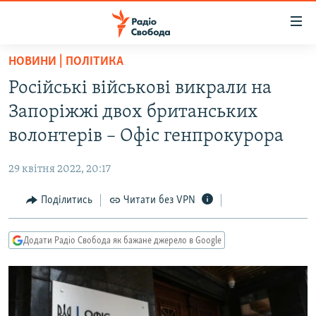
Доступність
посилання
Перейти
НОВИНИ | ПОЛІТИКА
до
РАДІО СВОБОДА – 70 РОКІВ
Російські військові викрали на
основного
ВСЕ ЗА ДОБУ
матеріалу
Запоріжжі двох британських
СТАТТІ
Перейти
волонтерів – Офіс генпрокурора
до
ВІЙНА
ПОЛІТИКА
основної
29 квітня 2022, 20:17
РОСІЙСЬКА «ФІЛЬТРАЦІЯ»
ЕКОНОМІКА
навігації
Перейти
Поділитись
Читати без VPN
ДОНБАС.РЕАЛІЇ
СУСПІЛЬСТВО
до
КРИМ.РЕАЛІЇ
КУЛЬТУРА
пошуку
Додати Радіо Свобода як бажане джерело в Google
ТИ ЯК?
СПОРТ
СХЕМИ
УКРАЇНА
КИТАЙ.ВИКЛИКИ
СВІТ