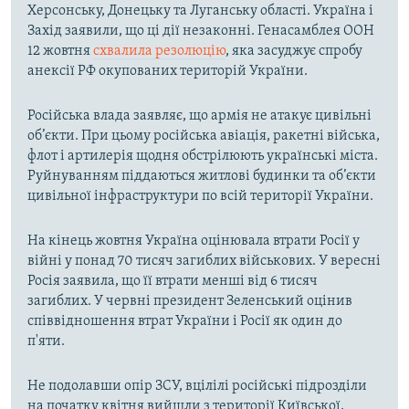
Херсонську, Донецьку та Луганську області. Україна і
Захід заявили, що ці дії незаконні. Генасамблея ООН
12 жовтня
схвалила резолюцію
, яка засуджує спробу
анексії РФ окупованих територій України.
Російська влада заявляє, що армія не атакує цивільні
об’єкти. При цьому російська авіація, ракетні війська,
флот і артилерія щодня обстрілюють українські міста.
Руйнуванням піддаються житлові будинки та об’єкти
цивільної інфраструктури по всій території України.
На кінець жовтня Україна оцінювала втрати Росії у
війні у понад 70 тисяч загиблих військових. У вересні
Росія заявила, що її втрати менші від 6 тисяч
загиблих. У червні президент Зеленський оцінив
співвідношення втрат України і Росії як один до
п'яти.
Не подолавши опір ЗСУ, вцілілі російські підрозділи
на початку квітня вийшли з території Київської,