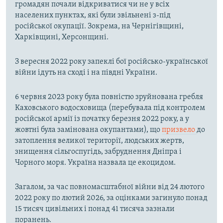
громадян почали відкриватися чи не у всіх
населених пунктах, які були звільнені з-під
російської окупації. Зокрема, на Чернігівщині,
Харківщині, Херсонщині.
З вересня 2022 року запеклі бої російсько-української
війни ідуть на сході і на півдні України.
6 червня 2023 року була повністю зруйнована гребля
Каховського водосховища (перебувала під контролем
російської армії із початку березня 2022 року, а у
жовтні була замінована окупантами), що
призвело
до
затоплення великої території, людських жертв,
знищення сільгоспугідь, забруднення Дніпра і
Чорного моря. Україна назвала це екоцидом.
Загалом, за час повномасштабної війни від 24 лютого
2022 року по лютий 2026, за оцінками загинуло понад
15 тисяч цивільних і понад 41 тисяча зазнали
поранень.