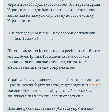
Чернігівської і Сумської областей. А у вересні армія
України внаслідок блискавичного контрнаступу
звільнила майже усю окуповану до того частину
Харківщини.
11 листопада українські Сили оборони витіснили
російські сили з Херсона.
Після звільнення Київщини від російських військ у
містах Буча, Ірпінь, Гостомель та селах області
виявили факти масових убивств, катувань та
зґвалтувань цивільних, зокрема дітей.
Українська влада заявила, що Росія чинить геноцид.
Країни Заходу беруть участь у підтвердженні
фактів
масових убивств та розслідуванні. РФ відкидає
звинувачення у скоєнні воєнних злочинів.
Пізніше факти катувань та убивств українських