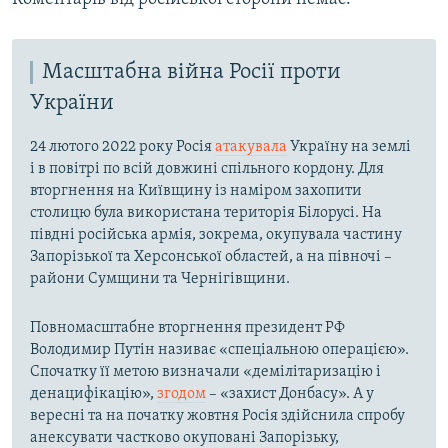
Масштабна війна Росії проти
України
24 лютого 2022 року Росія
атакувала
Україну на землі
і в повітрі по всій довжині спільного кордону. Для
вторгнення на Київщину із наміром захопити
столицю була використана територія Білорусі. На
півдні російська армія, зокрема, окупувала частину
Запорізької та Херсонської областей, а на півночі –
райони Сумщини та Чернігівщини.
Повномасштабне вторгнення президент РФ
Володимир Путін називає «спеціальною операцією».
Спочатку її метою визначали «демілітаризацію і
денацифікацію»,
згодом
– «захист Донбасу». А у
вересні та на початку жовтня Росія здійснила спробу
анексувати частково окуповані Запорізьку,