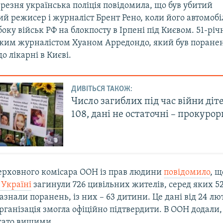
березня українська поліція повідомила, що був убитий
й режисер і журналіст Брент Рено, коли його автомобі
 боку військ РФ на блокпосту в Ірпені під Києвом. 51-рі
ким журналістом Хуаном Арредондо, який був поранен
о лікарні в Києві.
ДИВІТЬСЯ ТАКОЖ:
Число загиблих під час війни діт
108, дані не остаточні – прокурор
ерховного комісара ООН із прав людини
повідомило
, щ
 Україні
загинули 726 цивільних жителів, серед яких 52
азнали поранень, із них – 63 дитини. Це дані від 24 лют
організація змогла офіційно підтвердити. В ООН додали
агато вищими.