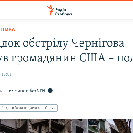
ЛІТИКА
ідок обстрілу Чернігова
ув громадянин США – пол
 16:01
ь
Читати без VPN
обода як бажане джерело в Google