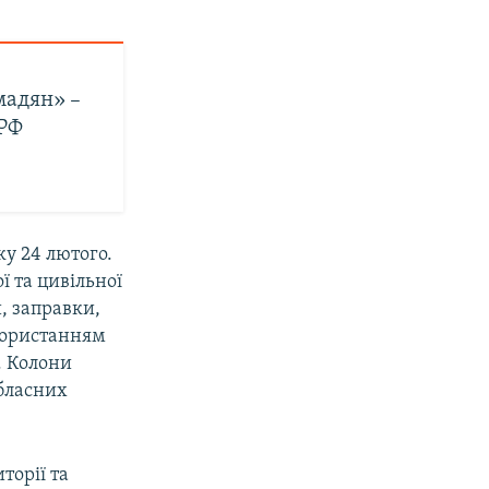
мадян» –
 РФ
ку 24 лютого.
ї та цивільної
, заправки,
икористанням
. Колони
обласних
торії та