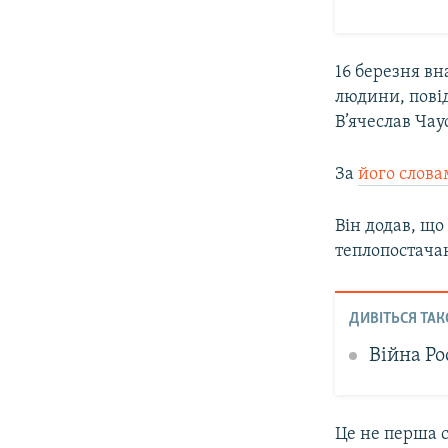
16 березня вн
людини, повід
В’ячеслав Чау
За
його слов
Він додав, що
теплопостача
ДИВІТЬСЯ ТАК
Війна Ро
Це не перша 