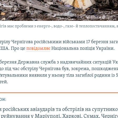
ігів має проблеми з енерго-, водо-, газо- й теплопостачанням
трілу Чернігова російськими військами 17 березня заг
США. Про це
повідомляє
Національна поліція України.
 березня Державна служба з надзвичайних ситуацій У
що під час обстрілу Чернігова був, зокрема, пошкодже
ятувальники виявили у ньому тіла загиблої родини із 5 
тей.
ОЖ:
 російських авіаударів та обстрілів на супутник
 руйнування у Маріуполі, Харкові, Сумах, Черніг