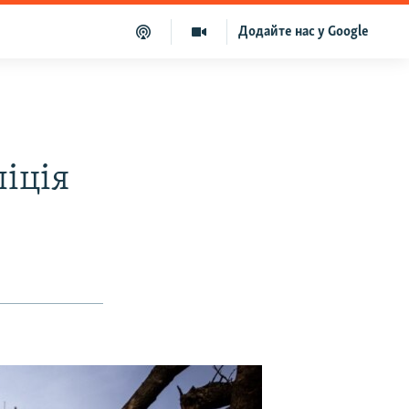
Додайте нас у Google
іція