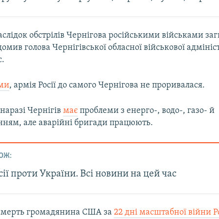
аслідок обстрілів Чернігова російськими військами за
омив голова Чернігівської обласної військової адмініс
с.
ами
, армія Росії до самого Чернігова не проривалася.
 наразі Чернігів
має
проблеми з енерго-, водо-, газо- й
нням, але аварійні бригади працюють.
ОЖ:
сії проти України. Всі новини на цей час
смерть громадянина США за
22 дні масштабної війни Р