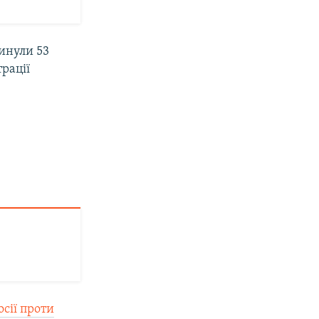
гинули 53
трації
осії проти