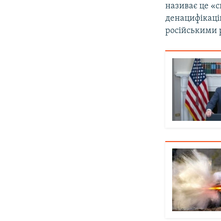
називає це «с
денацифікаці
російськими р