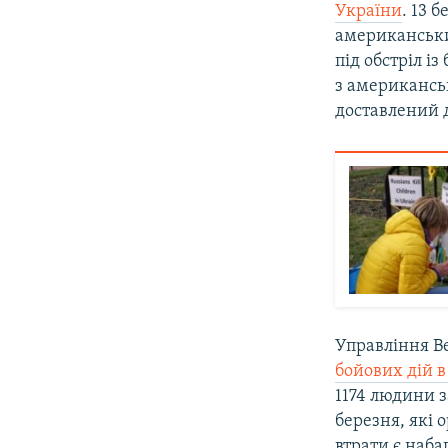
України
. 13 
американськи
під обстріл із
з американсь
доставлений д
Управління В
бойових дій в
1174 людини з
березня, які 
втрати є наб