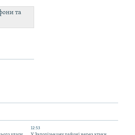
фони та
12:53
нього удару
У Запорізькому районі через атаки