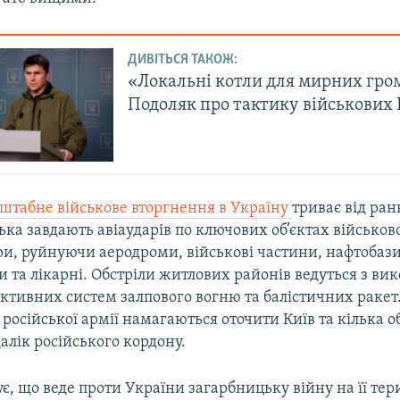
ДИВІТЬСЯ ТАКОЖ:
«Локальні котли для мирних гро
Подоляк про тактику військових
сштабне військове вторгнення в Україну
триває від ран
ська завдають авіаударів по ключових об’єктах військово
ри, руйнуючи аеродроми, військові частини, нафтобази
 та лікарні. Обстріли житлових районів ведуться з в
активних систем залпового вогню та балістичних ракет
російської армії намагаються оточити Київ та кілька 
алік російського кордону.
ує, що веде проти України загарбницьку війну на її тери