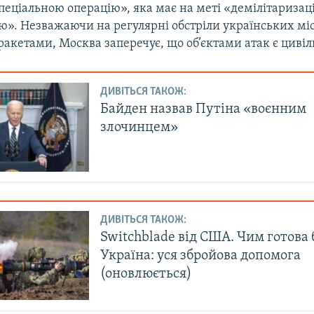
пеціальною операцію», яка має на меті «демілітаризаці
ю». Незважаючи на регулярні обстріли українських мі
акетами, Москва заперечує, що об’єктами атак є цивіл
ДИВІТЬСЯ ТАКОЖ:
Байден назвав Путіна «воєнним
злочинцем»
ДИВІТЬСЯ ТАКОЖ:
Switchblade від США. Чим готова
Україна: уся збройова допомога
(оновлюється)