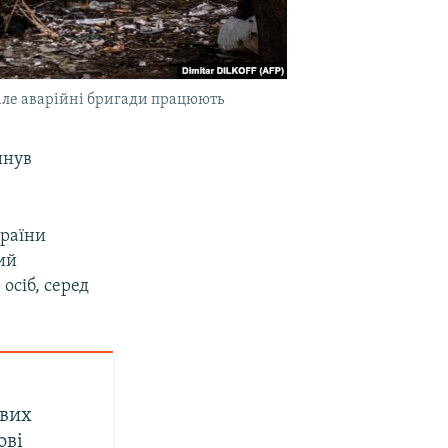
, але аварійні бригади працюють
инув
країни
ний
осіб, серед
ових
ові