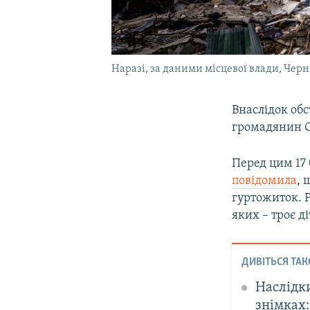
Наразі, за даними місцевої влади, Черн
Внаслідок обс
громадянин 
Перед цим 17
повідомила
, 
гуртожиток. Р
яких – троє ді
ДИВІТЬСЯ ТАК
Наслідки
знімках: