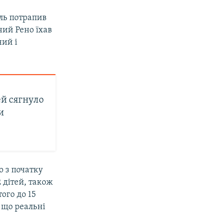
ль потрапив
чний Рено їхав
ий і
ей сягнуло
и
о з початку
 дітей, також
ого до 15
, що реальні