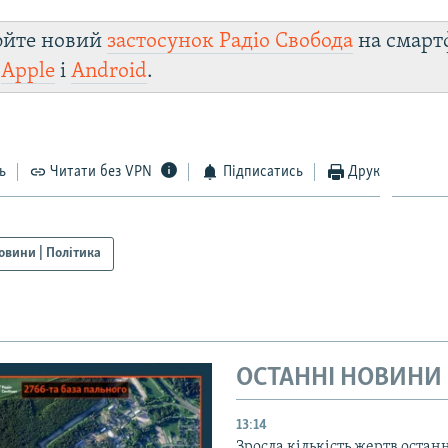
юйте новий
застосунок Радіо Свобода
на смарт
и
Apple
і
Android
.
ь
Читати без VPN
Підписатись
Друк
овини | Політика
ОСТАННІ НОВИНИ
13:14
Зросла кількість жертв остан