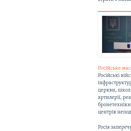
Російське ма
Російські вій
інфраструкту
церкви, школи
артилерії, ре
бронетехніки 
центрів непод
Росія запереч