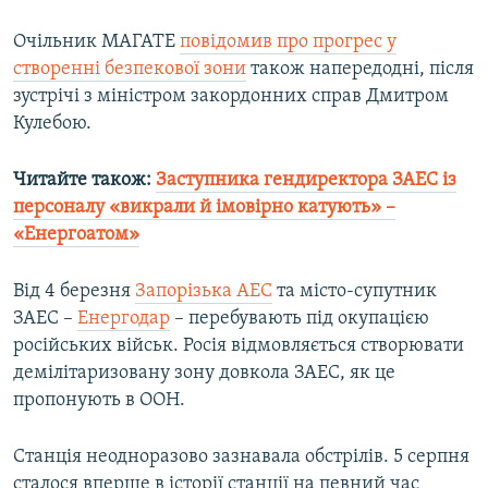
Очільник МАГАТЕ
повідомив про прогрес у
створенні безпекової зони
також напередодні, після
зустрічі з міністром закордонних справ Дмитром
Кулебою.
Читайте також:
Заступника гендиректора ЗАЕС із
персоналу «викрали й імовірно катують» –
«Енергоатом»
Від 4 березня
Запорізька АЕС
та місто-супутник
ЗАЕС –
Енергодар
– перебувають під окупацією
російських військ. Росія відмовляється створювати
демілітаризовану зону довкола ЗАЕС, як це
пропонують в ООН.
Станція неодноразово зазнавала обстрілів. 5 серпня
сталося вперше в історії станції на певний час