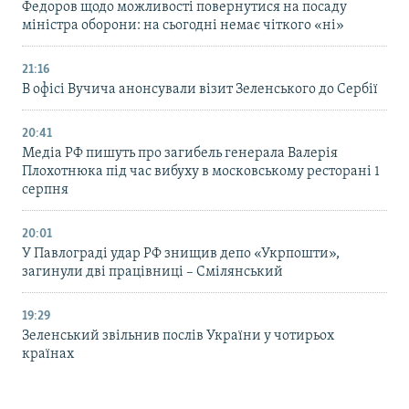
Федоров щодо можливості повернутися на посаду
міністра оборони: на сьогодні немає чіткого «ні»
21:16
В офісі Вучича анонсували візит Зеленського до Сербії
20:41
Медіа РФ пишуть про загибель генерала Валерія
Плохотнюка під час вибуху в московському ресторані 1
серпня
20:01
У Павлограді удар РФ знищив депо «Укрпошти»,
загинули дві працівниці – Смілянський
19:29
Зеленський звільнив послів України у чотирьох
країнах