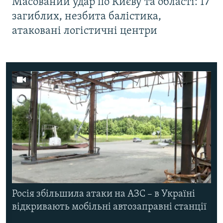
Масований удар по Києву та області: 17
загиблих, незбита балістика,
атаковані логістичні центри
Росія збільшила атаки на АЗС – в Україні
відкривають мобільні автозаправні станції