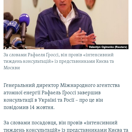
МУЛЬТИМЕДІА
ФОТО
СПЕЦПРОЄКТИ
ПОДКАСТИ
КРИМ РЕАЛІЇ
За словами Рафаеля Ґроссі, він провів «інтенсивний
РУС
тиждень консультацій» із представниками Києва та
Москви
УКР
КТАТ
Генеральний директор Міжнародного агентства
атомної енергії Рафаель Ґроссі завершив
ДОЛУЧАЙСЯ!
консультації в Україні та Росії – про це він
повідомив 14 жовтня.
За словами посадовця, він провів «інтенсивний
тиждень консультацій» із представниками Києва та