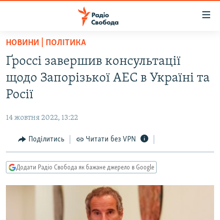
Доступність
посилання
Перейти
НОВИНИ | ПОЛІТИКА
до
РАДІО СВОБОДА – 70 РОКІВ
Ґроссі завершив консультації
основного
ВСЕ ЗА ДОБУ
матеріалу
щодо Запорізької АЕС в Україні та
СТАТТІ
Перейти
Росії
до
ВІЙНА
ПОЛІТИКА
основної
14 жовтня 2022, 13:22
РОСІЙСЬКА «ФІЛЬТРАЦІЯ»
ЕКОНОМІКА
навігації
Перейти
Поділитись
Читати без VPN
ДОНБАС.РЕАЛІЇ
СУСПІЛЬСТВО
до
КРИМ.РЕАЛІЇ
КУЛЬТУРА
пошуку
Додати Радіо Свобода як бажане джерело в Google
ТИ ЯК?
СПОРТ
СХЕМИ
УКРАЇНА
КИТАЙ.ВИКЛИКИ
СВІТ