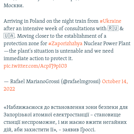
Москви.
Усі сайти RFE/RL
Arriving in Poland on the night train from
#Ukraine
after an intensive week of consultations with 🇷🇺 &
🇺🇦. Moving closer to the establishment of a
protection zone for
#Zaporizhzhya
Nuclear Power Plant
—the plant's situation is untenable and we need
immediate action to protect it.
pic.twitter.com/AcpFJ9pIO3
— Rafael MarianoGrossi (@rafaelmgrossi)
October 14,
2022
«Наближаємося до встановлення зони безпеки для
Запорізької атомної електростанції – становище
станції неспроможне, і ми маємо вжити негайних
дій, аби захистити її», – заявив Ґроссі.