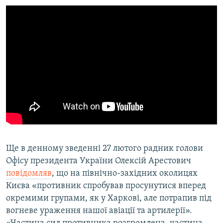
Ще в денному зведенні 27 лютого радник голови
Офісу президента України Олексій Арестович
повідомляв
, що на північно-західних околицях
Києва «противник спробував просунутися вперед
окремими групами, як у Харкові, але потрапив під
вогневе ураження нашої авіації та артилерії».