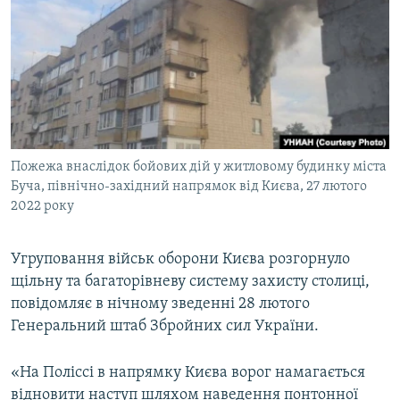
МУЛЬТИМЕДІА
ФОТО
СПЕЦПРОЄКТИ
ПОДКАСТИ
КРИМ РЕАЛІЇ
Пожежа внаслідок бойових дій у житловому будинку міста
РУС
Буча, північно-західний напрямок від Києва, 27 лютого
2022 року
УКР
КТАТ
Угруповання військ оборони Києва розгорнуло
щільну та багаторівневу систему захисту столиці,
ДОЛУЧАЙСЯ!
повідомляє в нічному зведенні 28 лютого
Генеральний штаб Збройних сил України.
«На Поліссі в напрямку Києва ворог намагається
відновити наступ шляхом наведення понтонної