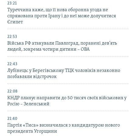
23:21
Туреччина каже, що її нова оборонна угода не
спрямована проти Ірану і до неї може долучитися
Єгипет
22:53
Війська РФ атакували Павлоград, поранені дев’ять
людей, зокрема чотири дитини – ОВА
22:43
Лубінець: у Берегівському ТЦК чоловіків незаконно
позбавляли відстрочок
22:08
КНДР планує направити до 50 тисяч своїх військових у
Росію – Зеленський
21:40
Партія «Тиса» визначилася з кандидатурою нового
президента Угорщини