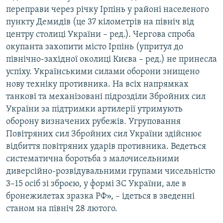
переправи через річку Ірпінь у районі населеного
Усі сайти RFE/RL
пункту Демидів (це 37 кілометрів на північ від
центру столиці України – ред.). Чергова спроба
окупанта захопити місто Ірпінь (упритул до
північно-західної околиці Києва – ред.) не принесла
успіху. Українськими силами оборони знищено
нову техніку противника. На всіх напрямках
танкові та механізовані підрозділи Збройних сил
України за підтримки артилерії утримують
оборону визначених рубежів. Угруповання
Повітряних сил Збройних сил України здійснює
відбиття повітряних ударів противника. Ведеться
систематична боротьба з малочисельними
диверсійно-розвідувальними групами чисельністю
3–15 осіб зі зброєю, у формі ЗС України, але в
бронежилетах зразка РФ», – ідеться в зведенні
станом на північ 28 лютого.