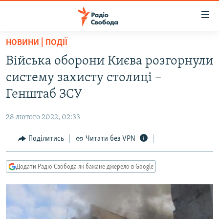
Доступність
посилання
Перейти
НОВИНИ | ПОДІЇ
до
РАДІО СВОБОДА – 70 РОКІВ
Війська оборони Києва розгорнули
основного
ВСЕ ЗА ДОБУ
матеріалу
систему захисту столиці –
СТАТТІ
Перейти
Генштаб ЗСУ
до
ВІЙНА
ПОЛІТИКА
основної
28 лютого 2022, 02:33
РОСІЙСЬКА «ФІЛЬТРАЦІЯ»
ЕКОНОМІКА
навігації
Перейти
Поділитись
Читати без VPN
ДОНБАС.РЕАЛІЇ
СУСПІЛЬСТВО
до
КРИМ.РЕАЛІЇ
КУЛЬТУРА
пошуку
Додати Радіо Свобода як бажане джерело в Google
ТИ ЯК?
СПОРТ
СХЕМИ
УКРАЇНА
КИТАЙ.ВИКЛИКИ
СВІТ