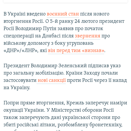
В Україні введено
воєнний стан
після нового
вторгнення Росії. О 5-й ранку 24 лютого президент
Росії Володимир Путін заявив про початок
спецоперації на Донбасі після
звернення
про
військову допомогу з боку угруповань
«ДНР»/«ЛНР», які
він перед тим «визнав»
.
Президент Володимир Зеленський підписав указ
про загальну мобілізацію. Країни Заходу почали
застосовувати
нові санкції
проти Росії через її напад
на Україну.
Попри пряме вторгнення, Кремль заперечує наміри
окупації України. У Міністерстві оборони Росії
також заперечують дані української сторони про
збиті російські літаки, розбомблену бронетехніку,