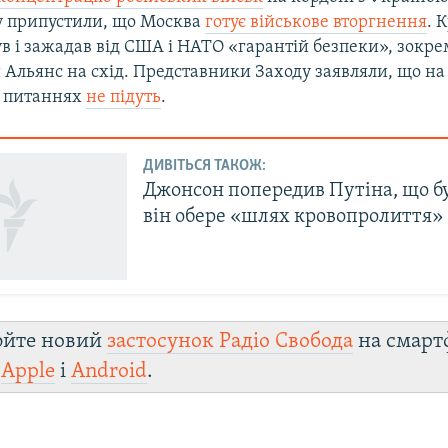
у припустили, що Москва
готує військове вторгнення
. 
в і зажадав від США і НАТО «гарантій безпеки», зокре
Альянс на схід. Представники Заходу заявляли, що на
 питаннях
не підуть
.
ДИВІТЬСЯ ТАКОЖ:
Джонсон попередив Путіна, що б
він обере «шлях кровопролиття»
юйте новий
застосунок Радіо Свобода
на смарт
и
Apple
і
Android
.