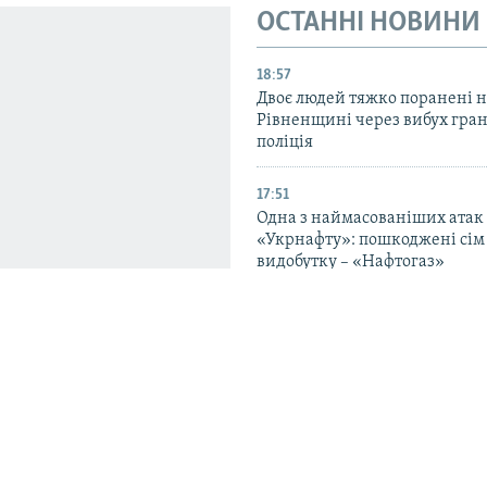
ОСТАННІ НОВИНИ
18:57
Двоє людей тяжко поранені 
Рівненщині через вибух гран
поліція
17:51
Одна з наймасованіших атак
«Укрнафту»: пошкоджені сім 
видобутку – «Нафтогаз»
16:49
Двоє рятувальників постраж
повторну атаку РФ у Запоріз
районі – ОВА
!» Як живе Харків
15:57
д фронту
Удар РФ по Одесі: пошкодже
стадіон, постраждала людина