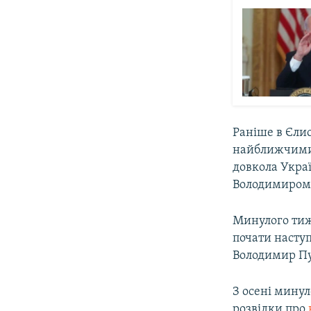
Раніше в Єли
найближчими 
довкола Укра
Володимиром 
Минулого тиж
почати наступ
Володимир Пу
З осені минул
розвідки про