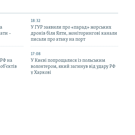
18:32
на
У ГУР заявили про «парад» морських
ати –
дронів біля Ялти, моніторингові канали
писали про атаку на порт
17:08
 РФ на
У Києві попрощалися із польським
об’єктів
волонтером, який загинув від удару РФ
у Харкові
16:33
дали через
Саудівська Аравія, Пакистан і
ькому
Туреччина підписали оборонну угоду
на тлі напруженості між США й Іраном
15:45
ний
60% українців проти передачі Росії
 – влада
Донбасу в обмін на гарантії безпеки –