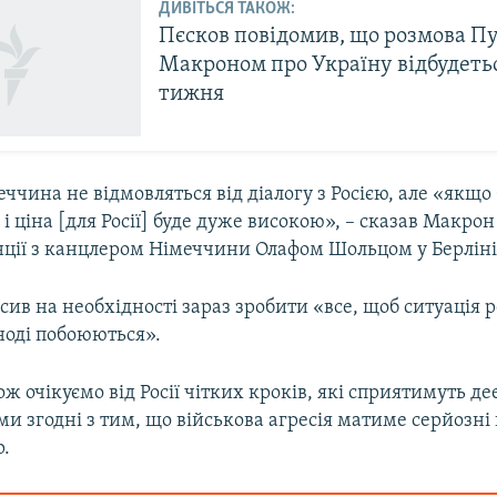
ДИВІТЬСЯ ТАКОЖ:
Пєсков повідомив, що розмова Пу
Макроном про Україну відбудетьс
тижня
еччина не відмовляться від діалогу з Росією, але «якщо
, і ціна [для Росії] буде дуже високою», – сказав Макрон
ції з канцлером Німеччини Олафом Шольцом у Берліні 
ив на необхідності зараз зробити «все, щоб ситуація 
ноді побоюються».
ж очікуємо від Росії чітких кроків, які сприятимуть де
і ми згодні з тим, що військова агресія матиме серйозні
р.