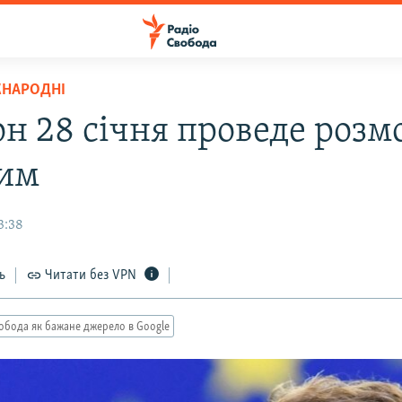
ЖНАРОДНІ
н 28 січня проведе розмо
им
3:38
ь
Читати без VPN
обода як бажане джерело в Google