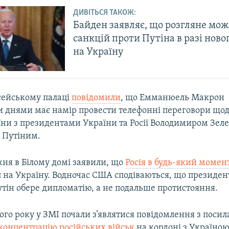
ДИВІТЬСЯ ТАКОЖ:
Байден заявляє, що розгляне мож
санкцій проти Путіна в разі ново
на Україну
сейському палаці
повідомили
, що Емманюель Макрон
днями має намір провести телефонні переговори щодо
їни з президентами України та Росії Володимиром Зел
Путіним.​
ня в Білому домі заявили, що
Росія в будь-який моме
 на Україну. Водночас США сподіваються, що президент
тін обере дипломатію, а не подальше протистояння.
ого року у ЗМІ почали з’являтися повідомлення з поси
концентрацію російських військ
на кордоні з Україною