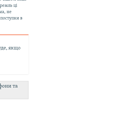
Кремль ці
ма, не
 поступки в
уде, якщо
фони та