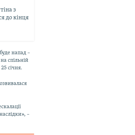
тіна з
я до кінця
 буде напад –
 на спільній
25 січня.
розвивалася
ескалації
 наслідки», –