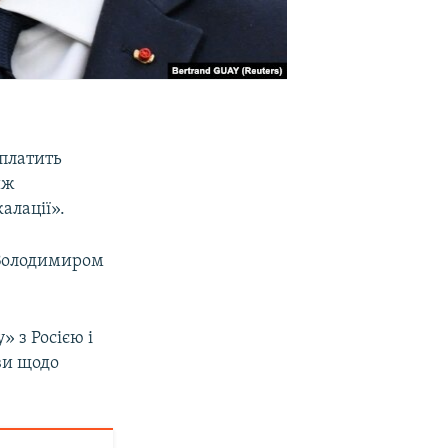
платить
иж
алації».
 Володимиром
 з Росією і
ви щодо