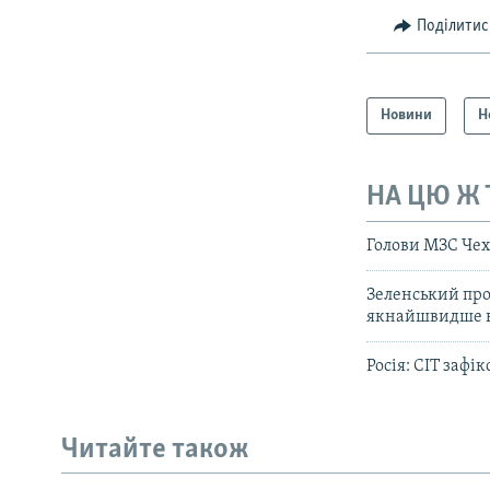
Поділитис
Новини
Н
НА ЦЮ Ж
Голови МЗС Чехі
Зеленський про
якнайшвидше ві
Росія: CIT зафі
КРИМ РЕАЛІЇ
РУС
Читайте також
УКР