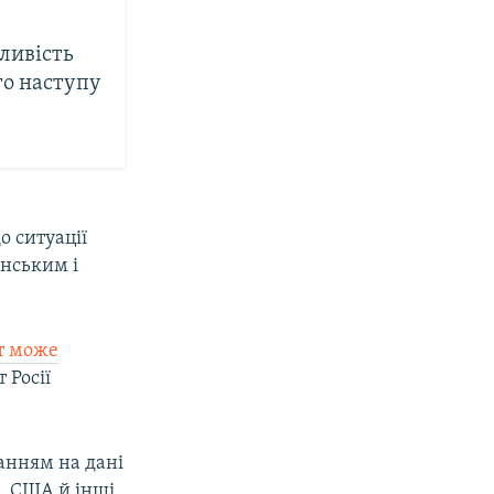
ливість
го наступу
 ситуації
енським і
нт може
 Росії
ланням на дані
. США й інші