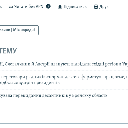
ь
Читати без VPN
Підписатись
Друк
овини | Міжнародні
 ТЕМУ
ї, Словаччини й Австрії планують відвідати східні регіони У
 переговори радників «нормандського формату»: працюємо, 
дбулася зустріч президентів
ксувала перекидання десантників у Брянську область