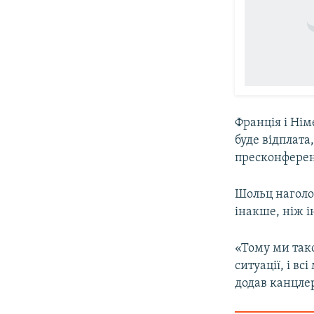
Франція і Нім
буде відплата
пресконферен
Шольц наголос
інакше, ніж і
«Тому ми тако
ситуації, і вс
додав канцле