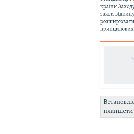
країни Заход
заяви відкину
розширювати 
принципових
Встановл
планшет