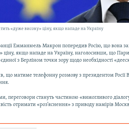
тить «дуже високу» ціну, якщо нападе на Україну
анції Емманюель Макрон попередив Росію, що вона за
» ціну, якщо нападе на Україну, наголосивши, що Пар
єдиної з Берліном точки зору щодо необхідності «дееск
в, що матиме телефонну розмову з президентом Росії
чня.
ми, переговори стануть частиною «вимогливого діалогу»
вість отримати «роз’яснення» з приводу намірів Моск