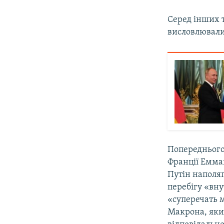
Серед інших т
висловлювали 
Попереднього
Франції Емма
Путін наполяг
перебігу «вну
«суперечать 
Макрона, яки