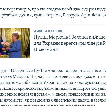
ем переговорів, про які згадували обидва лідери і щод
розбіжні думки, були, зокрема, Білорусь, Афганістан, 
ДИВІТЬСЯ ТАКОЖ:
Путін, Меркель і Зеленський: щ
для України переговори лідерів Ро
Німеччини
 дня, 19 серпня, з Путіним також говорив телефоном п
нюель Макрон. Під час тієї розмови, за повідомленням
ав на тому, ніби влада України йде на «деструктивні к
трішньоукраїнської кризи», якими «загострює ситуацію
мінським домовленостям». У цьому повідомленні не на
й натомість, як повідомив Єлисейський палац, наголос