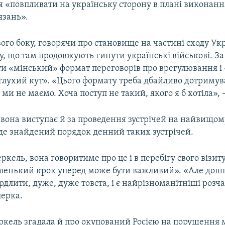
я «повпливати на українську сторону в плані виконанн
язань».
вого боку, говорячи про становище на частині сходу Ук
у, що там продовжують гинути українські військові. За 
ти «мінський» формат переговорів про врегулювання і
глухий кут». «Цього формату треба дбайливо дотримув
 ми не маємо. Хоча поступ не такий, якого я б хотіла», 
, вона виступає й за проведення зустрічей на найвищому
уде знайдений порядок денний таких зустрічей.
ркель, вона говоритиме про це і в перебігу свого візит
ленький крок уперед може бути важливий». «Але дошк
длити, дуже, дуже товста, і є найрізноманітніші розч
лерка.
еркель згадала й про окупований Росією на порушення