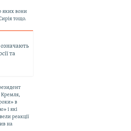
о яких вони
Сирія тощо.
о означають
сії та
резидент
 Кремля,
роки» в
» і які
вели реакції
ив на