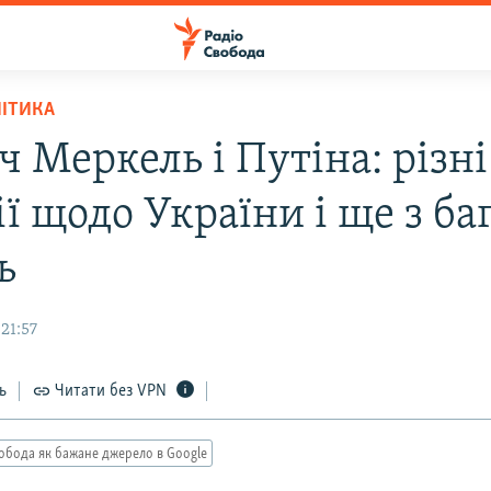
ЛІТИКА
ч Меркель і Путіна: різні
ї щодо України і ще з ба
ь
21:57
ь
Читати без VPN
обода як бажане джерело в Google