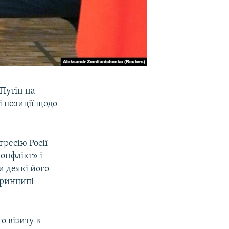
Путін на
і позиції щодо
ресію Росії
онфлікт» і
и деякі його
принципі
о візиту в