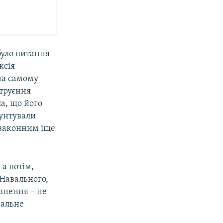
було питання
ксія
на самому
отруєння
ла, що його
рунтували
езаконним іще
 а потім,
 Навального,
язнення – не
нальне