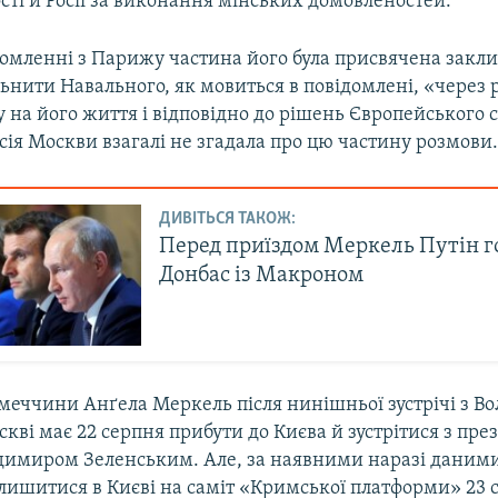
сті й Росії за виконання мінських домовленостей.
домленні з Парижу частина його була присвячена закл
льнити Навального, як мовиться в повідомлені, «через р
 на його життя і відповідно до рішень Європейського с
ія Москви взагалі не згадала про цю частину розмови
ДИВІТЬСЯ ТАКОЖ:
Перед приїздом Меркель Путін г
Донбас із Макроном
меччини Анґела Меркель після нинішньої зустрічі з 
кві має 22 серпня прибути до Києва й зустрітися з пр
димиром Зеленським. Але, за наявними наразі даними
лишитися в Києві на саміт «Кримської платформи» 23 с