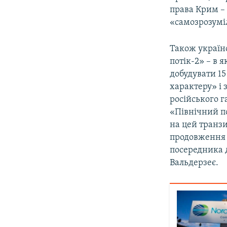
права Крим – 
«самозрозумі
Також українс
потік-2» – в 
добудувати 15
характеру» і
російського г
«Північний по
на цей транзи
продовження 
посередника д
Вальдерзеє.