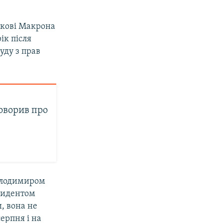
икові Макрона
ік після
уду з прав
.
оворив про
Володимиром
езидентом
, вона не
ерпня і на