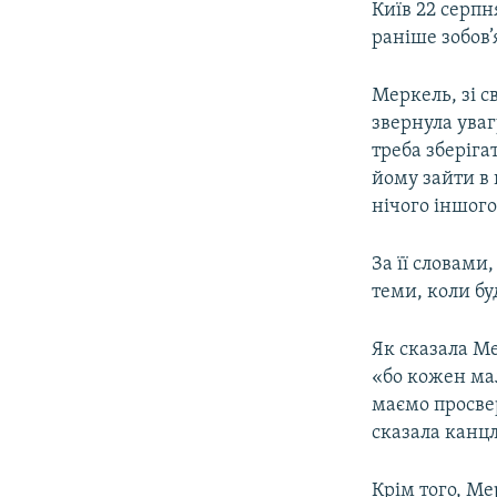
Київ 22 серпн
раніше зобов’
Меркель, зі с
звернула уваг
треба зберіга
йому зайти в 
нічого іншого
За її словами
теми, коли б
Як сказала Ме
«бо кожен ма
маємо просвер
сказала канц
Крім того, М