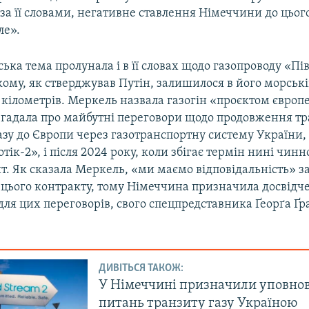
за її словами, негативне ставлення Німеччини до цьог
ле».
ька тема пролунала і в її словах щодо газопроводу «П
якому, як стверджував Путін, залишилося в його морськ
 кілометрів. Меркель назвала газогін «проєктом європ
 згадала про майбутні переговори щодо продовження т
азу до Європи через газотранспортну систему України,
тік-2», і після 2024 року, коли збігає термін нині чин
т. Як сказала Меркель, «ми маємо відповідальність» з
цього контракту, тому Німеччина призначила досвідч
ля цих переговорів, свого спецпредставника Ґеорґа Ґр
ДИВІТЬСЯ ТАКОЖ:
У Німеччині призначили уповно
питань транзиту газу Україною