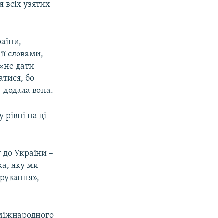
я всіх узятих
раїни,
її словами,
 «не дати
атися, бо
– додала вона.
 рівні на ці
у до України –
а, яку ми
арування», –
 міжнародного