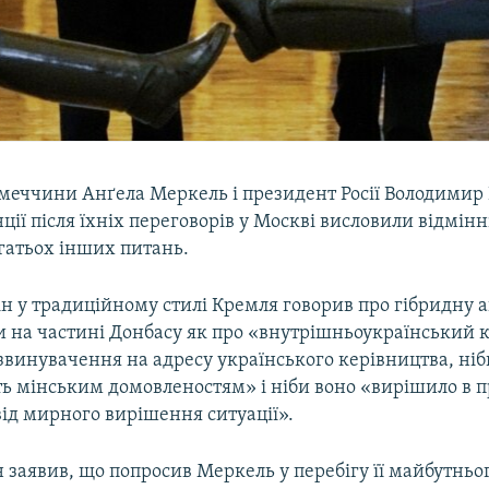
меччини Анґела Меркель і президент Росії Володимир 
ії після їхніх переговорів у Москві висловили відмінн
агатьох інших питань.
н у традиційному стилі Кремля говорив про гібридну аг
и на частині Донбасу як про «внутрішньоукраїнський к
винувачення на адресу українського керівництва, ніб
ать мінським домовленостям» і ніби воно «вирішило в 
ід мирного вирішення ситуації».
 заявив, що попросив Меркель у перебігу її майбутньог