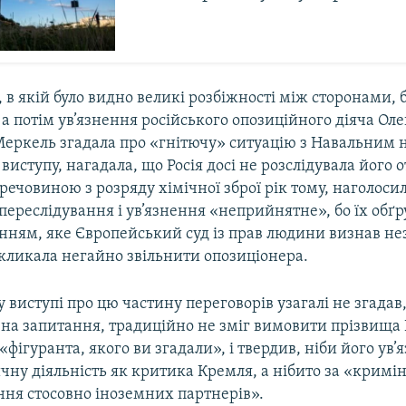
в якій було видно великі розбіжності між сторонами, 
 а потім ув’язнення російського опозиційного діяча Оле
Меркель згадала про «гнітючу» ситуацію з Навальним 
 виступу, нагадала, що Росія досі не розслідувала його 
ечовиною з розряду хімічної зброї рік тому, наголоси
ереслідування і ув’язнення «неприйнятне», бо їх обґ
нням, яке Європейський суд із прав людини визнав н
закликала негайно звільнити опозиціонера.
у виступі про цю частину переговорів узагалі не згадав,
 на запитання, традиційно не зміг вимовити прізвища
«фігуранта, якого ви згадали», і твердив, ніби його ув’
ичну діяльність як критика Кремля, а нібито за «кримі
ня стосовно іноземних партнерів».