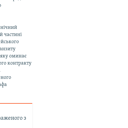
о
івнічний
ій частині
ейського
ранзиту
 яку оминає
ного контракту
а
еного
афа
важеного з