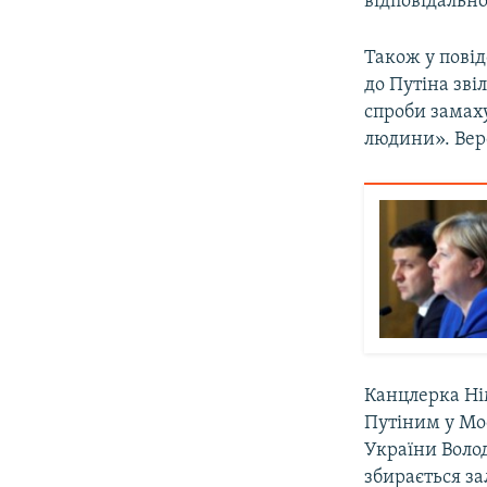
відповідально
Також у пові
до Путіна зві
спроби замаху
людини». Верс
Канцлерка Ні
Путіним у Мос
України Воло
збирається за