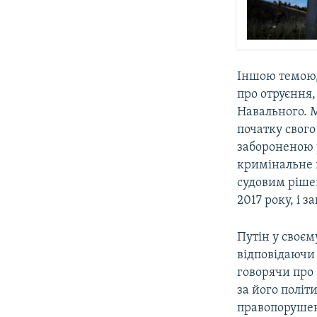
Іншою темою, 
про отруєння,
Навального. 
початку свого
забороненою р
кримінальне п
судовим ріше
2017 року, і 
Путін у своєм
відповідаючи
говорячи про 
за його політ
правопорушен