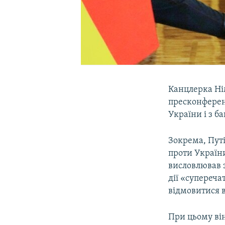
Канцлерка Ні
пресконференц
України і з б
Зокрема, Путі
проти Україн
висловлював з
дії «супереч
відмовитися в
При цьому він