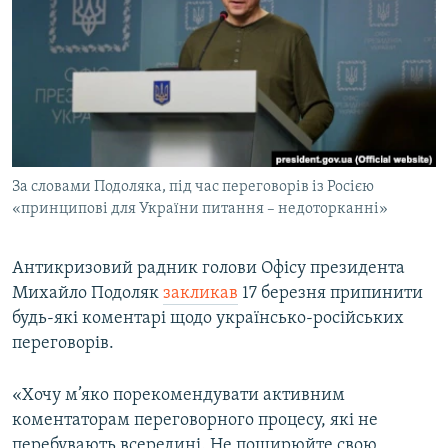
МУЛЬТИМЕДІА
ФОТО
СПЕЦПРОЄКТИ
ПОДКАСТИ
КРИМ РЕАЛІЇ
За словами Подоляка, під час переговорів із Росією
РУС
«принципові для України питання – недоторканні»
УКР
Антикризовий радник голови Офісу президента
КТАТ
Михайло Подоляк
закликав
17 березня припинити
будь-які коментарі щодо українсько-російських
ДОЛУЧАЙСЯ!
переговорів.
«Хочу м’яко порекомендувати активним
коментаторам переговорного процесу, які не
перебувають всередині. Не поширюйте свою