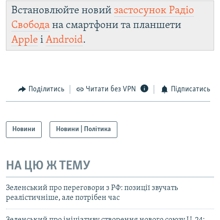
Встановлюйте новий
застосунок Радіо
Свобода
на смартфони та планшети
Apple
і
Android
.
Поділитись
Читати без VPN
Підписатись
Новини
Новини | Політика
НА ЦЮ Ж ТЕМУ
Зеленський про переговори з РФ: позиції звучать
реалістичніше, але потрібен час
Зеленський про ініціативу створення нового союзу U-24: