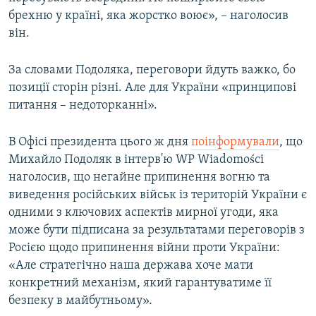
Усі сайти RFE/RL
брехню у країні, яка жорстко воює», – наголосив
він.
За словами Подоляка, переговори йдуть важко, бо
позиції сторін різні. Але для України «принципові
питання – недоторканні».
В Офісі президента цього ж дня
поінформували
, що
Михайло Подоляк в інтерв'ю WP Wiadomości
наголосив, що негайне припинення вогню та
виведення російських військ із територій України є
одними з ключових аспектів мирної угоди, яка
може бути підписана за результатами переговорів з
Росією щодо припинення війни проти України:
«Але стратегічно наша держава хоче мати
конкретний механізм, який гарантуватиме її
безпеку в майбутньому».