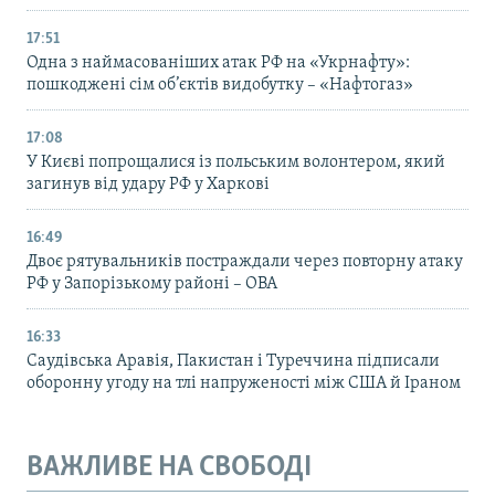
17:51
Одна з наймасованіших атак РФ на «Укрнафту»:
пошкоджені сім об’єктів видобутку – «Нафтогаз»
17:08
У Києві попрощалися із польським волонтером, який
загинув від удару РФ у Харкові
16:49
Двоє рятувальників постраждали через повторну атаку
РФ у Запорізькому районі – ОВА
16:33
Саудівська Аравія, Пакистан і Туреччина підписали
оборонну угоду на тлі напруженості між США й Іраном
ВАЖЛИВЕ НА СВОБОДІ