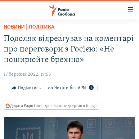
Доступність
посилання
Перейти
НОВИНИ | ПОЛІТИКА
до
РАДІО СВОБОДА – 70 РОКІВ
Подоляк відреагував на коментарі
основного
ВСЕ ЗА ДОБУ
матеріалу
про переговори з Росією: «Не
СТАТТІ
Перейти
поширюйте брехню»
до
ВІЙНА
ПОЛІТИКА
основної
17 березня 2022, 19:53
РОСІЙСЬКА «ФІЛЬТРАЦІЯ»
ЕКОНОМІКА
навігації
Перейти
Поділитись
Читати без VPN
ДОНБАС.РЕАЛІЇ
СУСПІЛЬСТВО
до
КРИМ.РЕАЛІЇ
КУЛЬТУРА
пошуку
Додати Радіо Свобода як бажане джерело в Google
ТИ ЯК?
СПОРТ
СХЕМИ
УКРАЇНА
КИТАЙ.ВИКЛИКИ
СВІТ