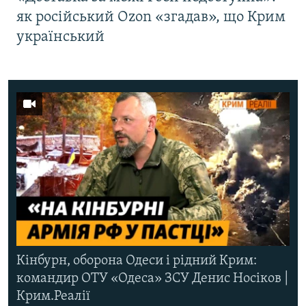
як російський Ozon «згадав», що Крим
український
Кінбурн, оборона Одеси і рідний Крим:
командир ОТУ «Одеса» ЗСУ Денис Носіков |
Крим.Реалії