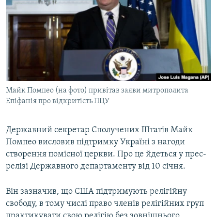
МУЛЬТИМЕДІА
ФОТО
СПЕЦПРОЄКТИ
ПОДКАСТИ
КРИМ РЕАЛІЇ
Майк Помпео (на фото) привітав заяви митрополита
РУС
Епіфанія про відкритість ПЦУ
УКР
Державний секретар Сполучених Штатів Майк
КТАТ
Помпео висловив підтримку Україні з нагоди
створення помісної церкви. Про це йдеться у прес-
ДОЛУЧАЙСЯ!
релізі Державного департаменту від 10 січня.
Він зазначив, що США підтримують релігійну
свободу, в тому числі право членів релігійних груп
практикувати свою релігію без зовнішнього