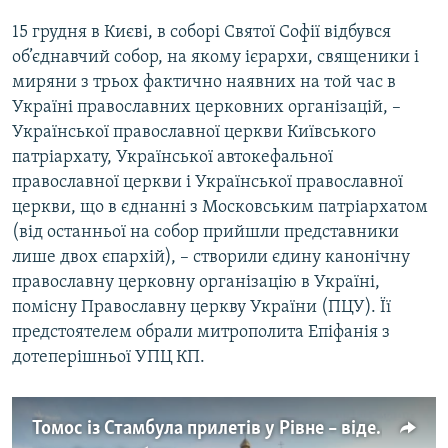
15 грудня в Києві, в соборі Святої Софії відбувся
об’єднавчий собор, на якому ієрархи, священики і
миряни з трьох фактично наявних на той час в
Україні православних церковних організацій, –
Української православної церкви Київського
патріархату, Української автокефальної
православної церкви і Української православної
церкви, що в єднанні з Московським патріархатом
(від останньої на собор прийшли представники
лише двох єпархій), – створили єдину канонічну
православну церковну організацію в Україні,
помісну Православну церкву України (ПЦУ). Її
предстоятелем обрали митрополита Епіфанія з
дотеперішньої УПЦ КП.
Томос із Стамбула прилетів у Рівне – відео