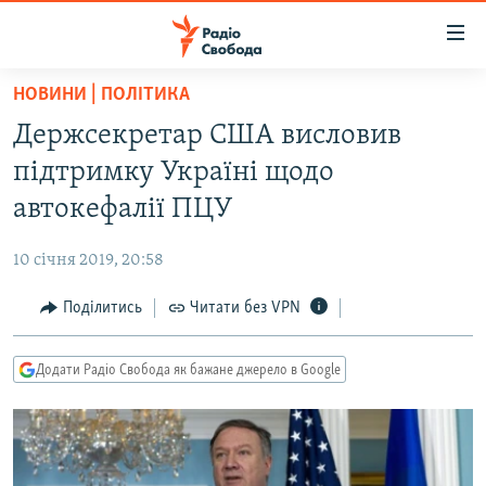
Доступність
посилання
Перейти
НОВИНИ | ПОЛІТИКА
до
РАДІО СВОБОДА – 70 РОКІВ
Держсекретар США висловив
основного
ВСЕ ЗА ДОБУ
матеріалу
підтримку Україні щодо
СТАТТІ
Перейти
автокефалії ПЦУ
до
ВІЙНА
ПОЛІТИКА
основної
10 січня 2019, 20:58
РОСІЙСЬКА «ФІЛЬТРАЦІЯ»
ЕКОНОМІКА
навігації
Перейти
Поділитись
Читати без VPN
ДОНБАС.РЕАЛІЇ
СУСПІЛЬСТВО
до
КРИМ.РЕАЛІЇ
КУЛЬТУРА
пошуку
Додати Радіо Свобода як бажане джерело в Google
ТИ ЯК?
СПОРТ
СХЕМИ
УКРАЇНА
КИТАЙ.ВИКЛИКИ
СВІТ