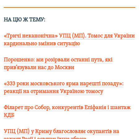
НА ЦЮ Ж ТЕМУ:
«Тричі неканонічна» УПЦ (МП). Томос для України
кардинально змінив ситуацію
Порошенко: ми розірвали останні пута, які
прив’язували нас до Москви
«333 роки московського ярма нарешті позаду»:
реакції на отримання Україною томосу
Філарет пр
о Собор, конкурентів Епіфанія і шантаж
КДБ
УПЦ (МП) у Криму благословляє окупантів на