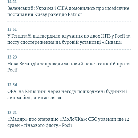
14:11
Зеленський: Україна і США домовились про щомісячне
постачання Києву ракет до Patriot
13:51
У Генштабі підтвердили влучання по двох НПЗ у Росії та
посту спостереження на буровій установці «Сиваш»
13:23
Нова Зеландія запровадила новий пакет санкцій проти
Росії
12:54
ОВА: на Київщині через негоду пошкоджені будинки і
автомобілі, зникло світло
12:21
«Мадяр» про операцію «МоЛоЧКа»: СБС уразили ще 12
суден «тіньового флоту» Росії