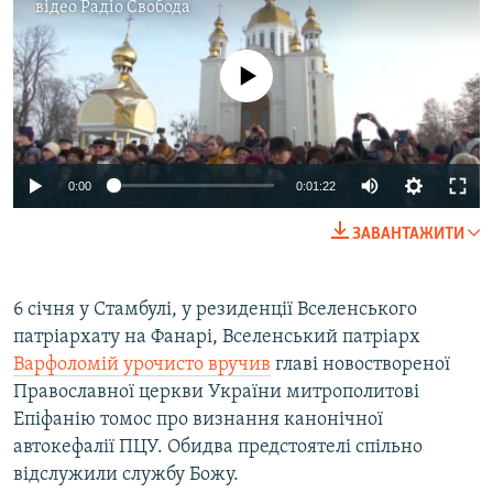
відео
Радіо Свобода
No media source currently available
0:00
0:01:22
ЗАВАНТАЖИТИ
6 січня у Стамбулі, у резиденції Вселенського
патріархату на Фанарі, Вселенський патріарх
Варфоломій урочисто вручив
главі новоствореної
Православної церкви України митрополитові
Епіфанію томос про визнання канонічної
автокефалії ПЦУ. Обидва предстоятелі спільно
відслужили службу Божу.