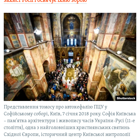
захист Росії і освячує їхню зброю
Представлення томосу про автокефалію ПЦУ у
Софійському соборі, Київ, 7 січня 2018 року. Софія Київська
– пам’ятка архітектури і живопису часів України-Русі (11-е
століття), одна з найголовніших християнських святинь
Східної Європи, історичний центр Київської митрополії