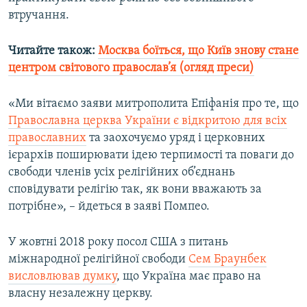
Усі сайти RFE/RL
втручання.
Читайте також:
Москва боїться, що Київ знову стане
центром світового православ’я (огляд преси)
«Ми вітаємо заяви митрополита Епіфанія про те, що
Православна церква України є відкритою для всіх
православних
та заохочуємо уряд і церковних
ієрархів поширювати ідею терпимості та поваги до
свободи членів усіх релігійних об’єднань
сповідувати релігію так, як вони вважають за
потрібне», – йдеться в заяві Помпео.
У жовтні 2018 року посол США з питань
міжнародної релігійної свободи
Сем Браунбек
висловлював думку
, що Україна має право на
власну незалежну церкву.