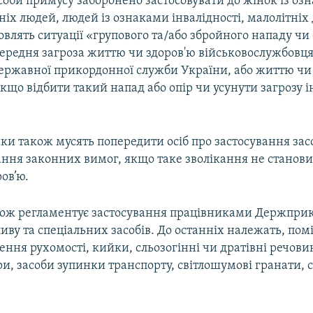
соби примусу заборонено застосовувати до жінок із оз
ітніх людей, людей із ознаками інвалідності, малолітніх 
влять ситуації «групового та/або збройного нападу чи 
середня загроза життю чи здоров'ю військовослужбовця
ержавної прикордонної служби України, або життю чи
якщо відбити такий напад або опір чи усунути загрозу
и також мусять попередити осіб про застосування зас
ання законних вимог, якщо таке зволікання не станов
ов’ю.
ож регламентує застосування працівниками Держпри
иву та спеціальних засобів. До останніх належать, пом
ння рухомості, кийки, сльозогінні чи дратівні речови
, засоби зупинки транспорту, світлошумові гранати, 