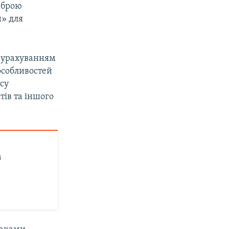
 зброю
н» для
з урахуванням
особливостей
су
тів та іншого
а