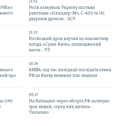
11:55
оЧКа»:
Росія атакувала Україну шістьма
ьового
ракетами «Іскандер-М», С-400 та 151
ударним дроном – ЗСУ
11:23
Російський дрон влучив по локомотиву
поїзда «Суми-Київ», пошкоджений
вагон – УЗ
10:19
їхнього
КМВА: під час ліквідації наслідків атаки
ький про
РФ по Києву виявили тіло людини
09:27
ла 1190
На Київщині через обстріл РФ загинуло
8
троє людей, серед них дитина –
Ткаченко