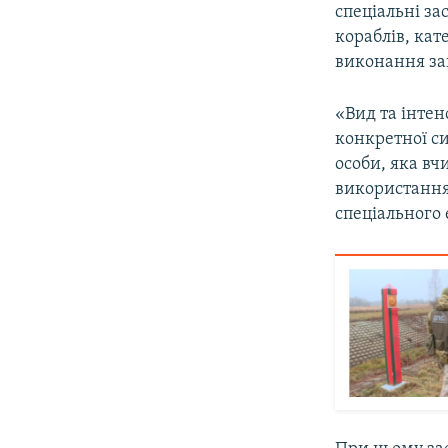
спеціальні за
кораблів, кат
виконання зав
«Вид та інте
конкретної с
особи, яка в
використання 
спеціального 