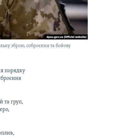
ьну зброю, озброєння та бойову
я порядку
озброєння
 та груп,
еро,
вплив,