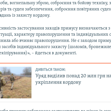
соби, вогнепальну зброю, озброєння та бойову техніку,
ерів та суден забезпечення, озброєння повітряних суде
дань із захисту кордону.
нсивність застосування заходів примусу визначаються 
итуації, характеру правопорушення та індивідуальних 
чинила або вчиняє правопорушення. Не є заходом приму
засобів індивідуального захисту (шоломів, бронежиле
екіпірування)», – йдеться в документі.
ДИВІТЬСЯ ТАКОЖ:
Уряд виділив понад 20 млн грн н
укріплення кордону