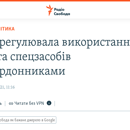
ЛІТИКА
врегулювала використан
та спецзасобів
рдонниками
1, 11:16
ь
Читати без VPN
обода як бажане джерело в Google