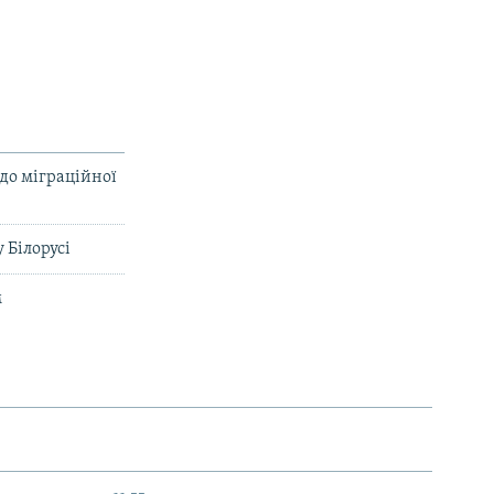
до міграційної
 Білорусі
м