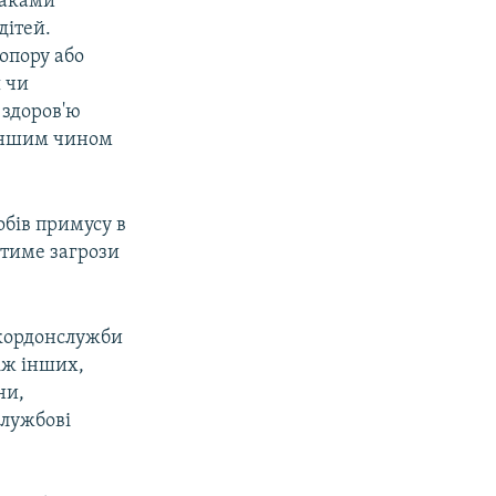
наками
дітей.
опору або
 чи
 здоров'ю
 іншим чином
обів примусу в
итиме загрози
кордонслужби
іж інших,
ни,
службові