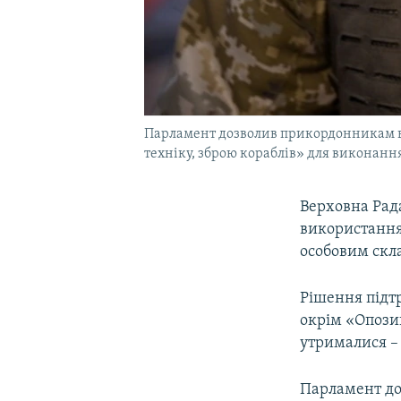
Парламент дозволив прикордонникам ви
техніку, зброю кораблів» для виконання
Верховна Рад
використання 
особовим скл
Рішення підтр
окрім «Опозиц
утрималися – 
Парламент до