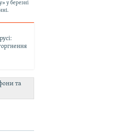
у» у березні
нні.
русі:
вторгнення
фони та