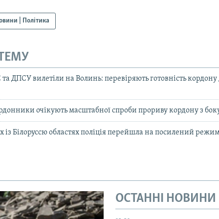
овини | Політика
 ТЕМУ
та ДПСУ вилетіли на Волинь: перевіряють готовність кордону 
рдонники очікують масштабної спроби прориву кордону з боку
 із Білоруссю областях поліція перейшла на посилений режи
ОСТАННІ НОВИНИ