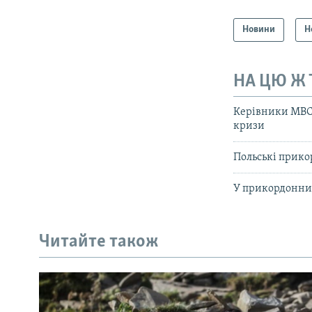
Новини
Н
НА ЦЮ Ж
Керівники МВС 
кризи
Польські прико
У прикордонних
Читайте також