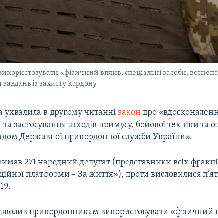
користовувати «фізичний вплив, спеціальні засоби, вогнепал
 завдань із захисту кордону
а ухвалила в другому читанні
закон
про «вдосконаленн
та застосування заходів примусу, бойової техніки та 
адом Державної прикордонної служби України».
имав 271 народний депутат (представники всіх фракцій
ійної платформи – За життя»), проти висловилися п’ят
19.
зволив прикордонникам використовувати «фізичний 