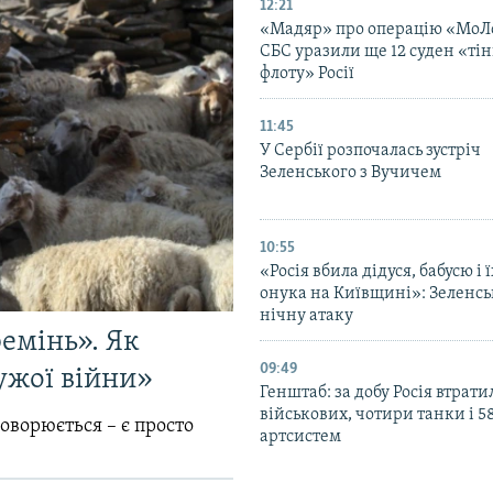
12:21
«Мадяр» про операцію «МоЛ
СБС уразили ще 12 суден «тін
флоту» Росії
11:45
У Сербії розпочалась зустріч
Зеленського з Вучичем
10:55
«Росія вбила дідуся, бабусю і 
онука на Київщині»: Зеленс
нічну атаку
емінь». Як
09:49
ужої війни»
Генштаб: за добу Росія втрати
військових, чотири танки і 5
говорюється – є просто
артсистем