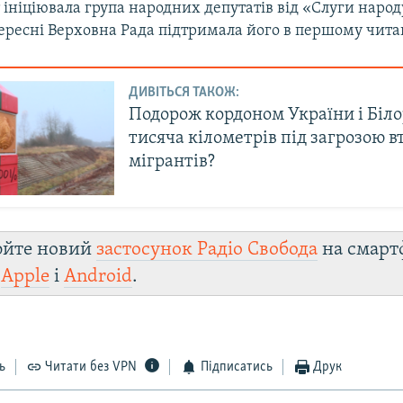
ініціювала група народних депутатів від «Слуги народ
вересні Верховна Рада підтримала його в першому чита
ДИВІТЬСЯ ТАКОЖ:
Подорож кордоном України і Біло
тисяча кілометрів під загрозою 
мігрантів?
юйте новий
застосунок Радіо Свобода
на смарт
и
Apple
і
Android
.
ь
Читати без VPN
Підписатись
Друк