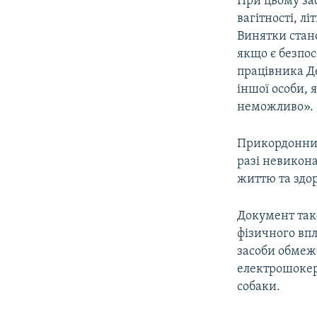
При цьому за
вагітності, л
Винятки стано
якщо є безпо
працівника Д
іншої особи, 
неможливо».
Прикордонник
разі невикон
життю та здор
Документ так
фізичного впл
засоби обмеже
електрошокери
собаки.