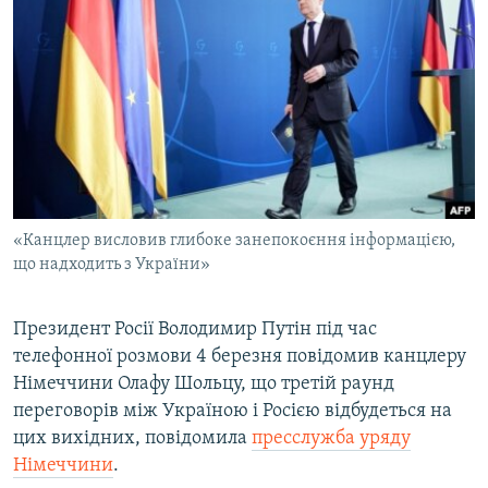
КИТАЙ.ВИКЛИКИ
МУЛЬТИМЕДІА
ФОТО
СПЕЦПРОЄКТИ
ПОДКАСТИ
КРИМ РЕАЛІЇ
«Канцлер висловив глибоке занепокоєння інформацією,
РУС
що надходить з України»
УКР
Президент Росії Володимир Путін під час
КТАТ
телефонної розмови 4 березня повідомив канцлеру
Німеччини Олафу Шольцу, що третій раунд
ДОЛУЧАЙСЯ!
переговорів між Україною і Росією відбудеться на
цих вихідних, повідомила
пресслужба уряду
Німеччини
.