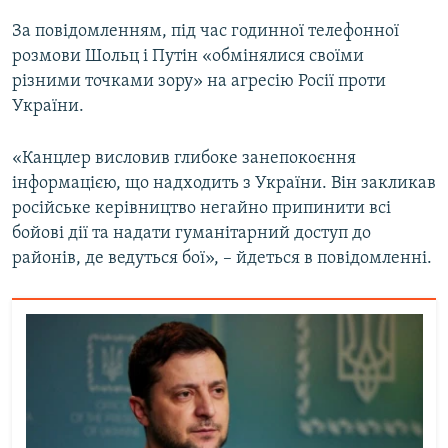
За повідомленням, під час годинної телефонної
Усі сайти RFE/RL
розмови Шольц і Путін «обмінялися своїми
різними точками зору» на агресію Росії проти
України.
«Канцлер висловив глибоке занепокоєння
інформацією, що надходить з України. Він закликав
російське керівництво негайно припинити всі
бойові дії та надати гуманітарний доступ до
районів, де ведуться бої», – йдеться в повідомленні.