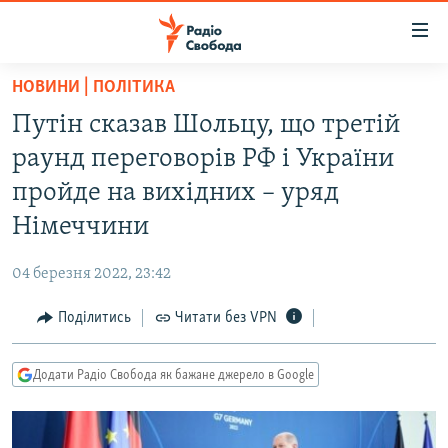
Доступність
посилання
Перейти
НОВИНИ | ПОЛІТИКА
до
РАДІО СВОБОДА – 70 РОКІВ
Путін сказав Шольцу, що третій
основного
ВСЕ ЗА ДОБУ
матеріалу
раунд переговорів РФ і України
СТАТТІ
Перейти
пройде на вихідних – уряд
до
ВІЙНА
ПОЛІТИКА
Німеччини
основної
РОСІЙСЬКА «ФІЛЬТРАЦІЯ»
ЕКОНОМІКА
навігації
04 березня 2022, 23:42
Перейти
ДОНБАС.РЕАЛІЇ
СУСПІЛЬСТВО
до
Поділитись
Читати без VPN
КРИМ.РЕАЛІЇ
КУЛЬТУРА
пошуку
ТИ ЯК?
СПОРТ
Додати Радіо Свобода як бажане джерело в Google
СХЕМИ
УКРАЇНА
ПРИАЗОВ’Я
СВІТ