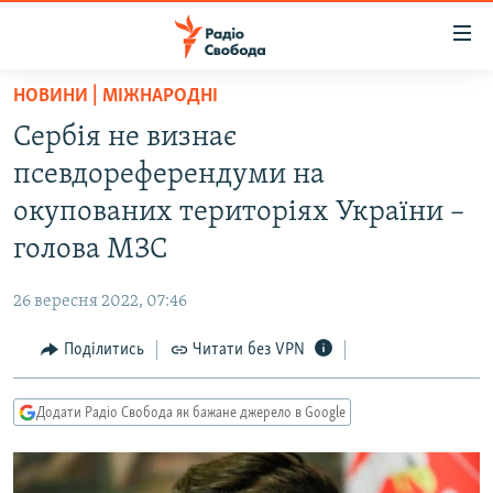
Доступність
посилання
Перейти
НОВИНИ | МІЖНАРОДНІ
до
РАДІО СВОБОДА – 70 РОКІВ
Сербія не визнає
основного
ВСЕ ЗА ДОБУ
матеріалу
псевдореферендуми на
СТАТТІ
Перейти
окупованих територіях України –
до
ВІЙНА
ПОЛІТИКА
голова МЗС
основної
РОСІЙСЬКА «ФІЛЬТРАЦІЯ»
ЕКОНОМІКА
навігації
26 вересня 2022, 07:46
Перейти
ДОНБАС.РЕАЛІЇ
СУСПІЛЬСТВО
до
Поділитись
Читати без VPN
КРИМ.РЕАЛІЇ
КУЛЬТУРА
пошуку
ТИ ЯК?
СПОРТ
Додати Радіо Свобода як бажане джерело в Google
СХЕМИ
УКРАЇНА
КИТАЙ.ВИКЛИКИ
СВІТ