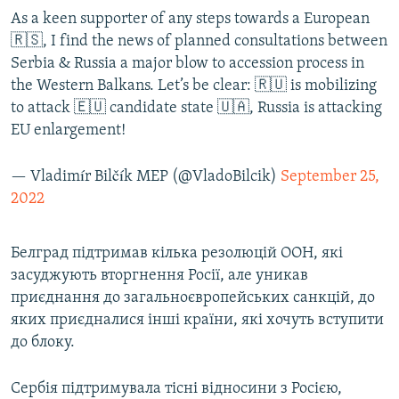
As a keen supporter of any steps towards a European
🇷🇸, I find the news of planned consultations between
Serbia & Russia a major blow to accession process in
the Western Balkans. Let’s be clear: 🇷🇺 is mobilizing
to attack 🇪🇺 candidate state 🇺🇦, Russia is attacking
EU enlargement!
— Vladimír Bilčík MEP (@VladoBilcik)
September 25,
2022
Белград підтримав кілька резолюцій ООН, які
засуджують вторгнення Росії, але уникав
приєднання до загальноєвропейських санкцій, до
яких приєдналися інші країни, які хочуть вступити
до блоку.
Сербія підтримувала тісні відносини з Росією,