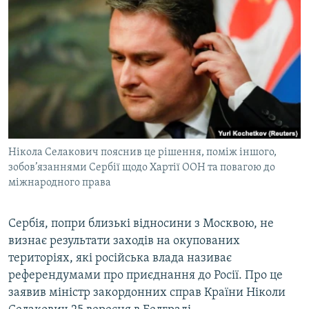
МУЛЬТИМЕДІА
ФОТО
СПЕЦПРОЄКТИ
ПОДКАСТИ
КРИМ РЕАЛІЇ
РУС
Нікола Селакович пояснив це рішення, поміж іншого,
УКР
зобов’язаннями Сербії щодо Хартії ООН та повагою до
міжнародного права
КТАТ
Сербія, попри близькі відносини з Москвою, не
ДОЛУЧАЙСЯ!
визнає результати заходів на окупованих
територіях, які російська влада називає
референдумами про приєднання до Росії. Про це
заявив міністр закордонних справ Країни Ніколи