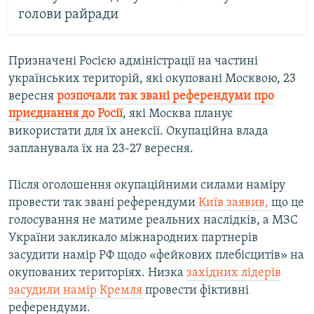
голови райради
Призначені Росією адміністрації на частині
українських територій, які окуповані Москвою, 23
вересня
розпочали так звані референдуми про
приєднання до Росії
, які Москва планує
використати для їх анексії. Окупаційна влада
запланувала їх на 23-27 вересня.
Після оголошення окупаційними силами наміру
провести так звані референдуми
Київ заявив,
що це
голосування не матиме реальних наслідків, а МЗС
України закликало міжнародних партнерів
засудити намір РФ щодо «фейкових плебісцитів» на
окупованих територіях. Низка
західних лідерів
засудили намір Кремля
провести фіктивні
референдуми.