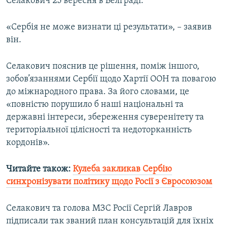
Селакович 25 вересня в Белграді.
Усі сайти RFE/RL
«Сербія не може визнати ці результати», – заявив
він.
Селакович пояснив це рішення, поміж іншого,
зобов’язаннями Сербії щодо Хартії ООН та повагою
до міжнародного права. За його словами, це
«повністю порушило б наші національні та
державні інтереси, збереження суверенітету та
територіальної цілісності та недоторканність
кордонів».
Читайте також:
Кулеба закликав Сербію
синхронізувати політику щодо Росії з Євросоюзом
Селакович та голова МЗС Росії Сергій Лавров
підписали так званий план консультацій для їхніх