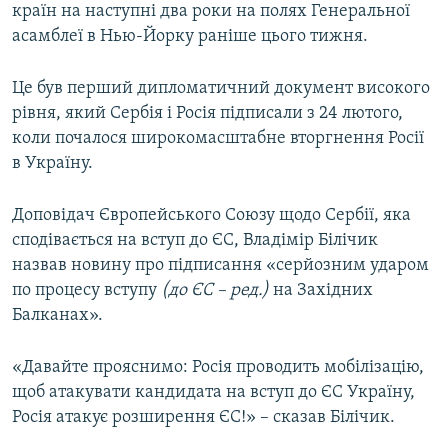
країн на наступні два роки на полях Генеральної
асамблеї в Нью-Йорку раніше цього тижня.
Це був перший дипломатичний документ високого
рівня, який Сербія і Росія підписали з 24 лютого,
коли почалося широкомасштабне вторгнення Росії
в Україну.
Доповідач Європейського Союзу щодо Сербії, яка
сподівається на вступ до ЄС, Владімір Білічик
назвав новину про підписання «серйозним ударом
по процесу вступу
(до ЄС – ред.)
на Західних
Балканах».
«Давайте прояснимо: Росія проводить мобілізацію,
щоб атакувати кандидата на вступ до ЄС Україну,
Росія атакує розширення ЄС!» – сказав Білічик.