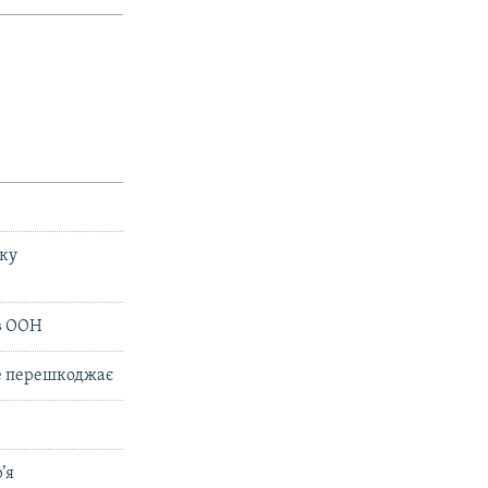
вку
 в ООН
не перешкоджає
’я