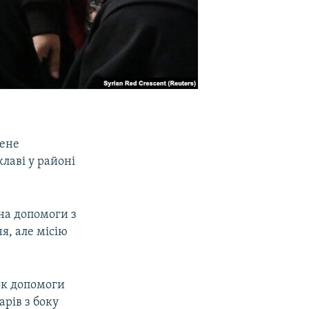
шене
лаві у районі
ина допомоги з
я, але місію
вок допомоги
арів з боку