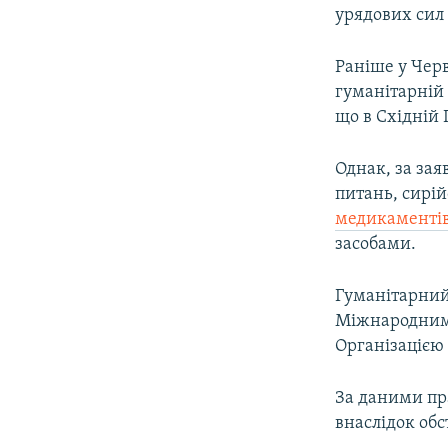
урядових сил 
Раніше у Чер
гуманітарній 
що в Східній 
Однак, за зая
питань, сирій
медикаменті
засобами.
Гуманітарний
Міжнародним 
Організацією
За даними пр
внаслідок об