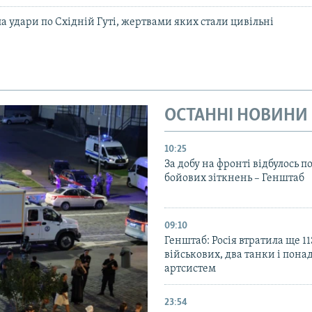
а удари по Східній Гуті, жертвами яких стали цивільні
ОСТАННІ НОВИНИ
10:25
За добу на фронті відбулось п
бойових зіткнень – Генштаб
09:10
Генштаб: Росія втратила ще 1
військових, два танки і пона
артсистем
23:54