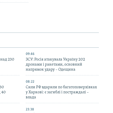
09:46
онад 230
ЗСУ: Росія атакувала Україну 202
дронами і ракетами, основний
напрямок удару – Одещина
08:22
130
Сили РФ вдарили по багатоповерхівках
д 40
у Харкові: є загиблі і постраждалі –
влада
23:38