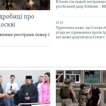
В Ізюмі сім людей постражда
російський удар КАБами – М
одробиці про
23:21
Москві
Туреччина каже, що її нова 
угода не спрямована проти Ір
авними реєстрами помер 1
неї може долучитися Єгипет