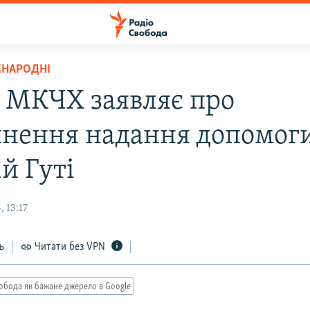
ЖНАРОДНІ
: МКЧХ заявляє про
нення надання допомоги
й Гуті
 13:17
ь
Читати без VPN
обода як бажане джерело в Google