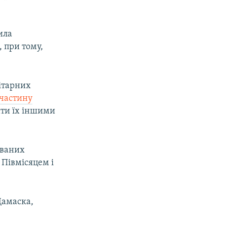
ила
 при тому,
нітарних
 частину
ити їх іншими
ованих
Півмісяцем і
Дамаска,