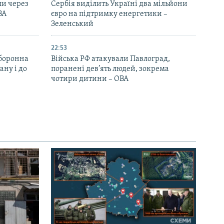
ли через
Сербія виділить Україні два мільйони
ВА
євро на підтримку енергетики –
Зеленський
22:53
оборонна
Війська РФ атакували Павлоград,
ану і до
поранені дев’ять людей, зокрема
чотири дитини – ОВА