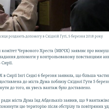
яця роздають допомогу в Східній Гуті, 5 березня 2018 року
комітет Червоного Хреста (МКЧХ) заявляє про виму
адання допомоги у контрольованому повстанцями анк
 Сирії.
в Сирії Інгі Седкі 6 березня заявила, що більша част
доставлена до міста Дума поблизу Східної Гути 5 березн
нути до того, як увесь вантаж було доставлено.
 ради міста Дума Іяд Абдельазіз заявив, що 9 вантажі
покинути цю територію після обстрілу та повітряних уд