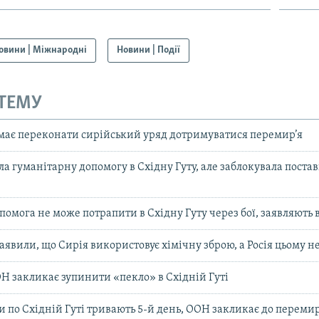
овини | Міжнародні
Новини | Події
 ТЕМУ
має переконати сирійський уряд дотримуватися перемир’я
а гуманітарну допомогу в Східну Гуту, але заблокувала поста
помога не може потрапити в Східну Гуту через бої, заявляють
аявили, що Сирія використовує хімічну зброю, а Росія цьому 
Н закликає зупинити «пекло» в Східній Гуті
и по Східній Гуті тривають 5-й день, ООН закликає до перемир