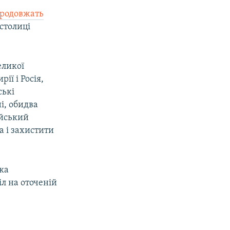
родовжать
столиці
еликої
ії і Росія,
ські
і, обидва
ійський
 і захистити
ька
іл на оточеній