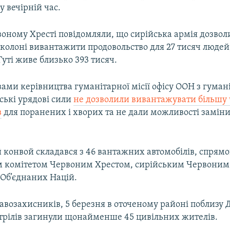
у вечірній час.
воному Хресті повідомляли, що сирійська армія дозвол
колоні вивантажити продовольство для 27 тисяч людей,
Гуті живе близько 393 тисяч.
вами керівництва гуманітарної місії офісу ООН з гума
ські урядові сили
не дозволили вивантажувати більшу
в
для поранених і хворих та не дали можливості замін
 конвой складався з 46 вантажних автомобілів, спрям
комітетом Червоним Хрестом, сирійським Червоним 
 Об’єднаних Націй.
авозахисників, 5 березня в оточеному районі поблизу 
стрілів загинули щонайменше 45 цивільних жителів.