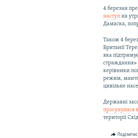
4 березня пре
наступ
на утр
Дамаска, поп
Також 4 бере
Британії Тере
яка підтримує
страждання» у
керівники пог
режим, мають
цивільне нас
Державні засо
просунулися 
території Схі
Поділитис