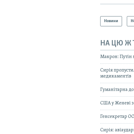
Новини
Н
НА ЦЮ Ж
Макрон: Путін 
Сирія пропустил
медикаментів
Гуманітарна до
США у Женеві з
Генсекретар ОО
Сирія: авіаудар