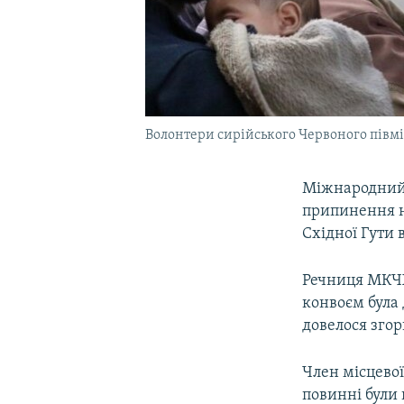
Волонтери сирійського Червоного півміс
Міжнародний 
припинення н
Східної Гути в
Речниця МКЧХ 
конвоєм була 
довелося згор
Член місцевої
повинні були 