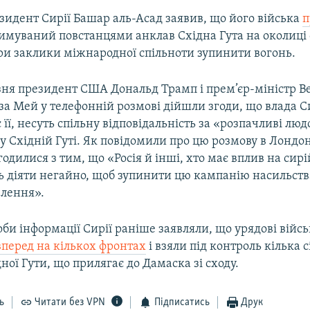
зидент Сирії Башар аль-Асад заявив, що його війська
п
имуваний повстанцями анклав Східна Гута на околиці 
ри заклики міжнародної спільноти зупинити вогонь.
зня президент США Дональд Трамп і прем’єр-міністр В
за Мей у телефонній розмові дійшли згоди, що влада Сир
 її, несуть спільну відповідальність за «розпачливі люд
 Східній Гуті. Як повідомили про цю розмову в Лондон
одилися з тим, що «Росія й інші, хто має вплив на сир
 діяти негайно, щоб зупинити цю кампанію насильства
елення».
би інформації Сирії раніше заявляли, що урядові війс
вперед на кількох фронтах
і взяли під контроль кілька с
дної Гути, що прилягає до Дамаска зі сходу.
ь
Читати без VPN
Підписатись
Друк