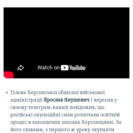
Усі сайти RFE/RL
Голова Херсонської обласної військової
адміністрації
Ярослав Янушевич
1 вересня у
своєму телеграм-каналі повідомив, що
російські окупаційні сили розпочали освітній
процес в захоплених школах Херсонщини. За
його словами, з першого ж уроку окупанти