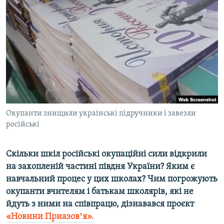
МУЛЬТИМЕДІА
ФОТО
СПЕЦПРОЄКТИ
ПОДКАСТИ
КРИМ РЕАЛІЇ
РУС
Окупанти знищили українські підручники і завезли
УКР
російські
КТАТ
Скільки шкіл російські окупаційні сили відкрили
ДОЛУЧАЙСЯ!
на захопленій частині півдня України? Яким є
навчальний процес у цих школах? Чим погрожують
окупанти вчителям і батькам школярів, які не
йдуть з ними на співпрацю, дізнавався проєкт
«Новини Приазовʼя».