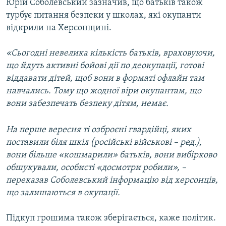
Юрій Соболевський зазначив, що батьків також
турбує питання безпеки у школах, які окупанти
відкрили на Херсонщині.
«Сьогодні невелика кількість батьків, враховуючи,
що йдуть активні бойові дії по деокупації, готові
віддавати дітей, щоб вони в форматі офлайн там
навчались. Тому що жодної віри окупантам, що
вони забезпечать безпеку дітям, немає.
На перше вересня ті озброєні гвардійці, яких
поставили біля шкіл (російські військові – ред.),
вони більше «кошмарили» батьків, вони вибірково
обшукували, особисті «досмотри робили», –
переказав Соболевський інформацію від херсонців,
що залишаються в окупації.
Підкуп грошима також зберігається, каже політик.