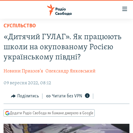
Доступність
посилання
Перейти
СУСПІЛЬСТВО
до
РАДІО СВОБОДА – 70 РОКІВ
«Дитячий ГУЛАГ». Як працюють
основного
ВСЕ ЗА ДОБУ
матеріалу
школи на окупованому Росією
СТАТТІ
Перейти
українському півдні?
до
ВІЙНА
ПОЛІТИКА
основної
Новини Приазов’я
Олександр Янковський
РОСІЙСЬКА «ФІЛЬТРАЦІЯ»
ЕКОНОМІКА
навігації
Перейти
09 вересня 2022, 08:12
ДОНБАС.РЕАЛІЇ
СУСПІЛЬСТВО
до
КРИМ.РЕАЛІЇ
КУЛЬТУРА
Поділитись
Читати без VPN
пошуку
ТИ ЯК?
СПОРТ
Додати Радіо Свобода як бажане джерело в Google
СХЕМИ
УКРАЇНА
КИТАЙ.ВИКЛИКИ
СВІТ