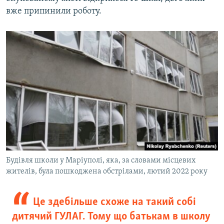
вже припинили роботу.
Будівля школи у Маріуполі, яка, за словами місцевих
жителів, була пошкоджена обстрілами, лютий 2022 року
Це здебільше схоже на такий собі
дитячий ГУЛАГ. Тому що батькам в школу