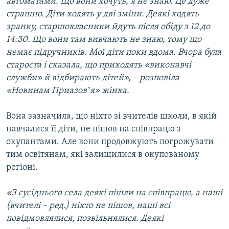
автоматами. Що вони хочуть, я не знаю. Це дуже
страшно. Діти ходять у дві зміни. Деякі ходять
зранку, старшокласники йдуть після обіду з 12 до
14:30. Що вони там вивчають не знаю, тому що
немає підручників. Мої діти поки вдома. Вчора була
староста і сказала, що приходять «виконавчі
служби» й відбирають дітей», – розповіла
«Новинам Приазовʼя» жінка.
Вона зазначила, що ніхто зі вчителів школи, в якій
навчалися її діти, не пішов на співпрацю з
окупантами. Але вони продовжують погрожувати
тим освітянам, які залишилися в окупованому
регіоні.
«З сусіднього села деякі пішли на співпрацю, а наші
(вчителі – ред.) ніхто не пішов, наші всі
повідмовлялися, позвільнялися. Деякі