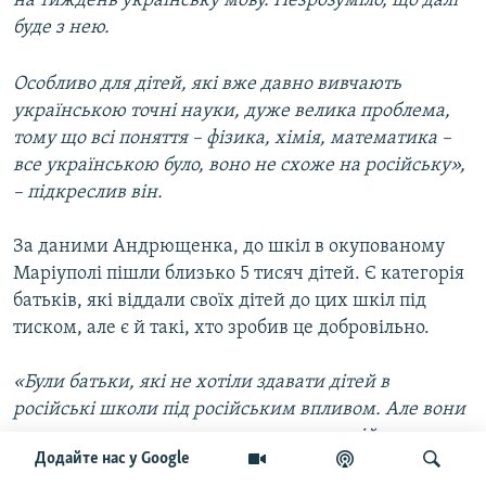
на тиждень українську мову. Незрозуміло, що далі
буде з нею.
Особливо для дітей, які вже давно вивчають
українською точні науки, дуже велика проблема,
тому що всі поняття – фізика, хімія, математика –
все українською було, воно не схоже на російську»,
– підкреслив він.
За даними Андрющенка, до шкіл в окупованому
Маріуполі пішли близько 5 тисяч дітей. Є категорія
батьків, які віддали своїх дітей до цих шкіл під
тиском, але є й такі, хто зробив це добровільно.
«Були батьки, які не хотіли здавати дітей в
російські школи під російським впливом. Але вони
зверталися, шукали ми шляхи дистанційного
Додайте нас у Google
навчання для таких випадків.