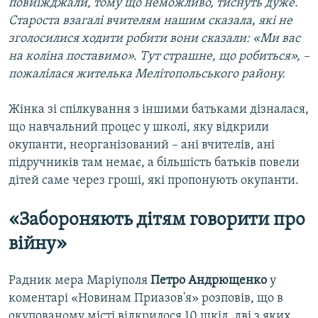
повиїжджали, тому що неможливо, тиснуть дуже.
Староста взагалі вчителям нашим сказала, які не
зголосилися ходити робити вони сказали: «Ми вас
на коліна поставимо». Тут страшне, що робиться», –
пожалілася жителька Мелітопольського району.
Жінка зі спілкування з іншими батьками дізналася,
що навчальний процес у школі, яку відкрили
окупанти, неорганізований – ані вчителів, ані
підручників там немає, а більшість батьків повели
дітей саме через гроші, які пропонують окупанти.
«Забороняють дітям говорити про
війну»
Радник мера Маріуполя
Петро Андрющенко
у
коментарі «Новинам Приазов'я» розповів, що в
окупованому місті відкрилося 10 шкіл, дві з яких