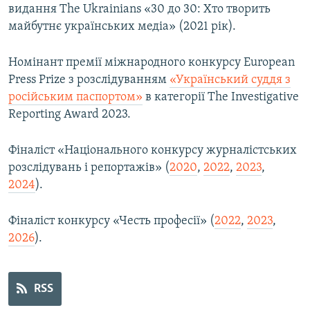
видання The Ukrainians «30 до 30: Хто творить
МУЛЬТИМЕДІА
майбутнє українських медіа» (2021 рік).
ФОТО
Номінант премії міжнародного конкурсу European
СПЕЦПРОЄКТИ
Press Prize з розслідуванням
«Український суддя з
ПОДКАСТИ
російським паспортом»
в категорії The Investigative
Reporting Award 2023.
КРИМ РЕАЛІЇ
РУС
Фіналіст «Національного конкурсу журналістських
розслідувань і репортажів» (
УКР
2020
,
2022
,
2023
,
2024
).
КТАТ
Фіналіст конкурсу «Честь професії» (
2022
,
2023
,
ДОЛУЧАЙСЯ!
2026
).
RSS