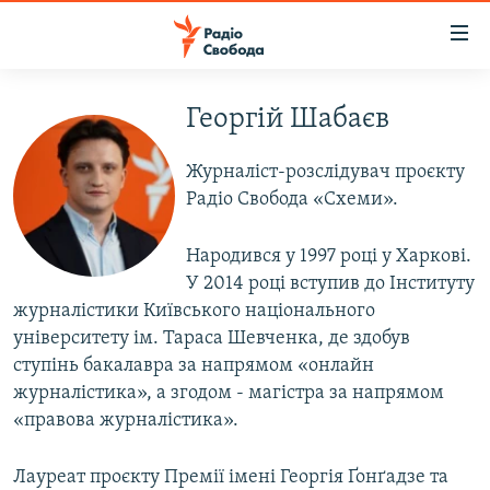
Доступність
посилання
Перейти
до
Георгій Шабаєв
РАДІО СВОБОДА – 70 РОКІВ
основного
ВСЕ ЗА ДОБУ
матеріалу
Журналіст-розслідувач проєкту
СТАТТІ
Перейти
Радіо Свобода «Схеми».
до
ВІЙНА
ПОЛІТИКА
основної
Народився у 1997 році у Харкові.
РОСІЙСЬКА «ФІЛЬТРАЦІЯ»
ЕКОНОМІКА
навігації
У 2014 році вступив до Інституту
Перейти
журналістики Київського національного
ДОНБАС.РЕАЛІЇ
СУСПІЛЬСТВО
до
університету ім. Тараса Шевченка, де здобув
КРИМ.РЕАЛІЇ
КУЛЬТУРА
пошуку
ступінь бакалавра за напрямом «онлайн
ТИ ЯК?
журналістика», а згодом - магістра за напрямом
СПОРТ
«правова журналістика».
СХЕМИ
УКРАЇНА
КИТАЙ.ВИКЛИКИ
СВІТ
Лауреат проєкту Премії імені Георгія Ґонґадзе та