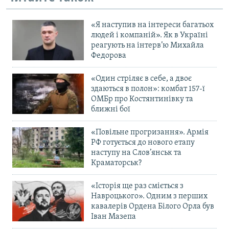
«Я наступив на інтереси багатьох
людей і компаній». Як в Україні
реагують на інтерв’ю Михайла
Федорова
«Один стріляє в себе, а двоє
здаються в полон»: комбат 157-ї
ОМБр про Костянтинівку та
ближні бої
«Повільне прогризання». Армія
РФ готується до нового етапу
наступу на Слов’янськ та
Краматорськ?
«Історія ще раз сміється з
Навроцького». Одним з перших
кавалерів Ордена Білого Орла був
Іван Мазепа