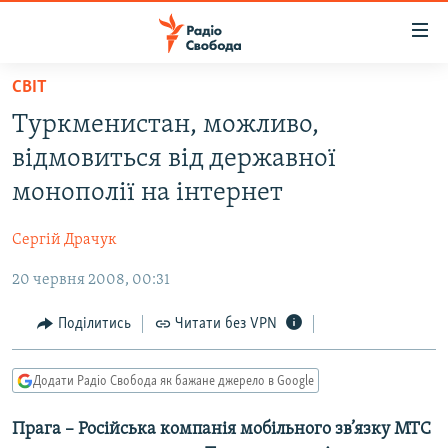
Доступність
посилання
Перейти
СВІТ
до
РАДІО СВОБОДА – 70 РОКІВ
Туркменистан, можливо,
основного
ВСЕ ЗА ДОБУ
матеріалу
відмовиться від державної
СТАТТІ
Перейти
монополії на інтернет
до
ВІЙНА
ПОЛІТИКА
основної
Сергій Драчук
РОСІЙСЬКА «ФІЛЬТРАЦІЯ»
ЕКОНОМІКА
навігації
Перейти
20 червня 2008, 00:31
ДОНБАС.РЕАЛІЇ
СУСПІЛЬСТВО
до
КРИМ.РЕАЛІЇ
КУЛЬТУРА
Поділитись
Читати без VPN
пошуку
ТИ ЯК?
СПОРТ
Додати Радіо Свобода як бажане джерело в Google
СХЕМИ
УКРАЇНА
Прага – Російська компанія мобільного зв’язку МТС
КИТАЙ.ВИКЛИКИ
СВІТ