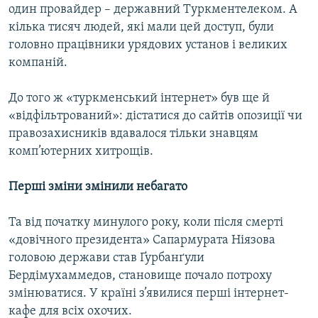
один провайдер – державний Туркментелеком. А
кілька тисяч людей, які мали цей доступ, були
головно працівники урядових установ і великих
компаній.
До того ж «туркменський інтернет» був ще й
«відфільтрований»: дістатися до сайтів опозиції чи
правозахисників вдавалося тільки знавцям
комп’ютерних хитрощів.
Перші зміни змінили небагато
Та від початку минулого року, коли після смерті
«довічного президента» Сапармурата Ніязова
головою держави став Ґурбанґули
Бердімухаммедов, становище почало потроху
змінюватися. У країні з’явилися перші інтернет-
кафе для всіх охочих.