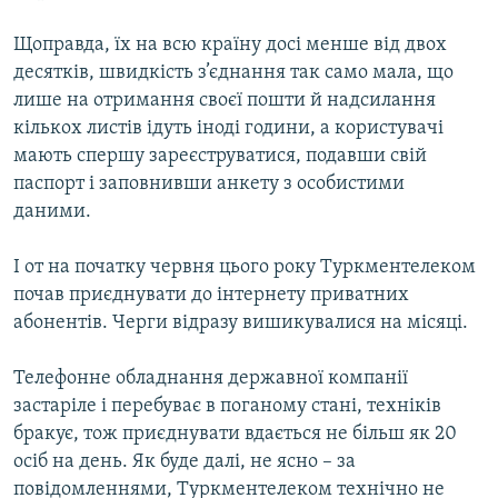
Щоправда, їх на всю країну досі менше від двох
десятків, швидкість з’єднання так само мала, що
лише на отримання своєї пошти й надсилання
кількох листів ідуть іноді години, а користувачі
мають спершу зареєструватися, подавши свій
паспорт і заповнивши анкету з особистими
даними.
І от на початку червня цього року Туркментелеком
почав приєднувати до інтернету приватних
абонентів. Черги відразу вишикувалися на місяці.
Телефонне обладнання державної компанії
застаріле і перебуває в поганому стані, техніків
бракує, тож приєднувати вдається не більш як 20
осіб на день. Як буде далі, не ясно – за
повідомленнями, Туркментелеком технічно не