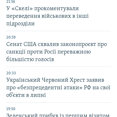
21:56
У «Скелі» прокоментували
переведення військових в інші
підрозділи
20:59
Cенат США схвалив законопроєкт про
санкції проти Росії переважною
більшістю голосів
20:33
Український Червоний Хрест заявив
про «безпрецедентні атаки» РФ на свої
об’єкти в липні
19:50
Зеленський прибув із першим візитом