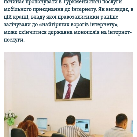
починає пропонувати в Туркменистані послуги
МУЛЬТИМЕДІА
мобільного приєднання до інтернету. Як виглядає, в
ФОТО
цій країні, владу якої правозахисники раніше
залічували до «найгірших ворогів інтернету»,
СПЕЦПРОЄКТИ
може скінчитися державна монополія на інтернет-
ПОДКАСТИ
послуги.
КРИМ РЕАЛІЇ
РУС
УКР
КТАТ
ДОЛУЧАЙСЯ!