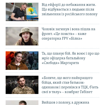
Від ейфорії до небажання жити.
Що відбувається з людьми після
звільнення із російського полону
Чоловік загинув і вона пішла на
фронт. «Це помста» – каже
операторка FPV «Білка»
Та, що планує бій. Як воює і про що
мріє офіцерка батальйону
«Свобода» Маргарита
«Боляче, що мого найкращого
бійця, який став батьком-
одинаком і перевівся в ТЦК, б’ють
свої в тилу» – комбриг Габінет
Вийшов з полону, а дружина