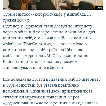
Усі сайти RFE/RL
Туркменістан -- інтернет-кафе у Ашгабаді, 14
травня 2007 р.
Відтепер у Туркменистані доступ до інтернету
через мобільний телефон стане можливим і для
приватних осіб, оголосила російська компанія
«Мобільні ТелеСистеми», яка через місцеву
компанію оперує в цій країні найбільшою
мобільною мережею «МТС-Туркменистан».
Корпоративним клієнтам таку послугу
запропонували щойно в березні.
Іще донедавна доступ приватних осіб до інтернету
в Туркменистані був узагалі практично
неможливий. Єдиний зв’язок, примітивний за
сучасними мірками й повільний, через
«додзвонювання» по телефонних лініях, надавав