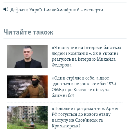
Дефолт в Україні малоймовірний – експерти
Читайте також
«Я наступив на інтереси багатьох
людей і компаній». Як в Україні
реагують на інтерв’ю Михайла
Федорова
«Один стріляє в себе, а двоє
здаються в полон»: комбат 157-ї
ОМБр про Костянтинівку та
ближні бої
«Повільне прогризання». Армія
РФ готується до нового етапу
наступу на Слов’янськ та
Краматорськ?