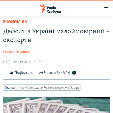
Доступність
посилання
Перейти
ЕКОНОМІКА
до
РАДІО СВОБОДА – 70 РОКІВ
Дефолт в Україні малоймовірний –
основного
ВСЕ ЗА ДОБУ
матеріалу
експерти
СТАТТІ
Перейти
до
Олена Ремовська
ВІЙНА
ПОЛІТИКА
основної
08 березня 2011, 22:56
РОСІЙСЬКА «ФІЛЬТРАЦІЯ»
ЕКОНОМІКА
навігації
Перейти
ДОНБАС.РЕАЛІЇ
СУСПІЛЬСТВО
Поділитись
Читати без VPN
до
КРИМ.РЕАЛІЇ
КУЛЬТУРА
пошуку
Додати Радіо Свобода як бажане джерело в Google
ТИ ЯК?
СПОРТ
СХЕМИ
УКРАЇНА
КИТАЙ.ВИКЛИКИ
СВІТ