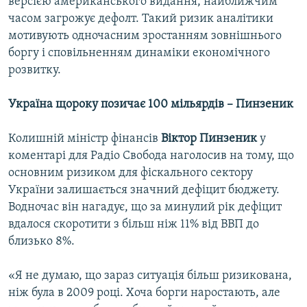
версією американського видання, найближчим
часом загрожує дефолт. Такий ризик аналітики
мотивують одночасним зростанням зовнішнього
боргу і сповільненням динаміки економічного
розвитку.
Україна щороку позичає 100 мільярдів – Пинзеник
Колишній міністр фінансів
Віктор Пинзеник
у
коментарі для Радіо Свобода наголосив на тому, що
основним ризиком для фіскального сектору
України залишається значний дефіцит бюджету.
Водночас він нагадує, що за минулий рік дефіцит
вдалося скоротити з більш ніж 11% від ВВП до
близько 8%.
«Я не думаю, що зараз ситуація більш ризикована,
ніж була в 2009 році. Хоча борги наростають, але