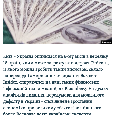
МУЛЬТИМЕДІА
ФОТО
СПЕЦПРОЄКТИ
ПОДКАСТИ
КРИМ РЕАЛІЇ
РУС
Київ – Україна опинилася на 6-му місці в переліку
УКР
18 країн, яким може загрожувати дефолт. Рейтинг,
із якого можна зробити такий висновок, склало
КТАТ
напередодні американське видання Business
Insider, спираючись на дані таких фінансових
ДОЛУЧАЙСЯ!
інформаційних компаній, як Bloomberg. На думку
аналітиків видання, передумови для можливого
дефолту в Україні – сповільнене зростання
економіки при великому обсягові зовнішнього
боргу. Водночас деякі українські експерти