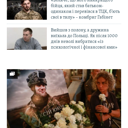
«Боляче, що мого найкращого
бійця, який став батьком-
одинаком і перевівся в ТЦК, б’ють
свої в тилу» – комбриг Габінет
Вийшов з полону, а дружина
виїхала до Польщі. Як після 1000
днів неволі вибратися «із
психологічної і фінансової ями»