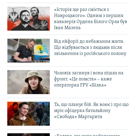
«Історія ще раз сміється з
Навроцького». Одним з перших
кавалерів Ордена Білого Орла був
Іван Мазепа
Від ейфорії до небажання жити.
Що відбувається з людьми після
звільнення із російського полону
Чоловік загинув і вона пішла на
фронт. «Це помста» – каже
операторка FPV «Білка»
Та, що планує бій. Як воює і про що
мріє офіцерка батальйону
«Свобода» Маргарита