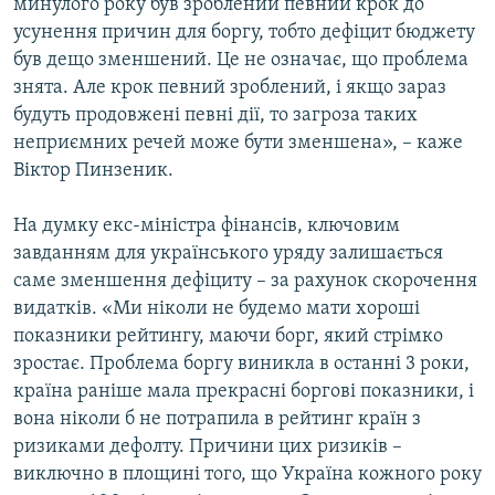
минулого року був зроблений певний крок до
усунення причин для боргу, тобто дефіцит бюджету
був дещо зменшений. Це не означає, що проблема
знята. Але крок певний зроблений, і якщо зараз
будуть продовжені певні дії, то загроза таких
неприємних речей може бути зменшена», – каже
Віктор Пинзеник.
На думку екс-міністра фінансів, ключовим
завданням для українського уряду залишається
саме зменшення дефіциту – за рахунок скорочення
видатків. «Ми ніколи не будемо мати хороші
показники рейтингу, маючи борг, який стрімко
зростає. Проблема боргу виникла в останні 3 роки,
країна раніше мала прекрасні боргові показники, і
вона ніколи б не потрапила в рейтинг країн з
ризиками дефолту. Причини цих ризиків –
виключно в площині того, що Україна кожного року