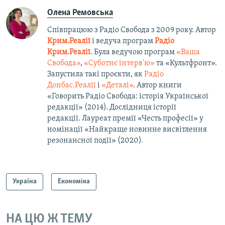
Олена Ремовська
Співпрацюю з Радіо Свобода з 2009 року. Автор
Крим.Реалії
і ведуча програм
Радіо
Крим.Реалії
. Була ведучою програм
«Ваша
Свобода»
,
«Суботнє інтерв'ю»
та «Культфронт».
Запустила такі проєкти, як
Радіо
Донбас.Реалії
і
«Деталі»
. Автор книги
«Говорить Радіо Свобода: історія Української
редакції» (2014). Дослідниця історії
редакції. Лауреат премії «Честь професії» у
номінації «Найкраще новинне висвітлення
резонансної події» (2020).
Україна
Економіка
НА ЦЮ Ж ТЕМУ