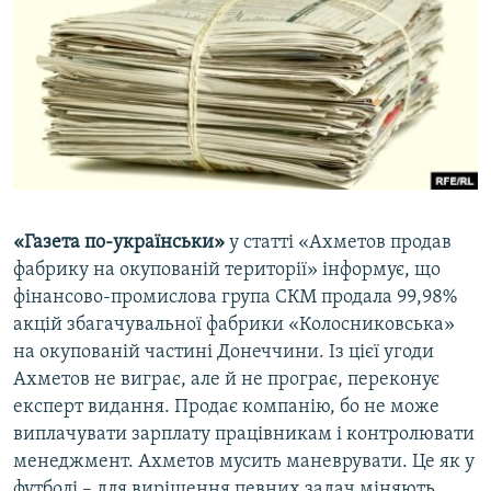
МУЛЬТИМЕДІА
ФОТО
СПЕЦПРОЄКТИ
ПОДКАСТИ
КРИМ РЕАЛІЇ
РУС
«Газета по-українськи»
у статті «Ахметов продав
УКР
фабрику на окупованій території» інформує, що
фінансово-промислова група СКМ продала 99,98%
КТАТ
акцій збагачувальної фабрики «Колосниковська»
на окупованій частині Донеччини. Із цієї угоди
ДОЛУЧАЙСЯ!
Ахметов не виграє, але й не програє, переконує
експерт видання. Продає компанію, бо не може
виплачувати зарплату працівникам і контролювати
менеджмент. Ахметов мусить маневрувати. Це як у
футболі – для вирішення певних задач міняють