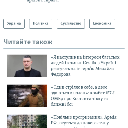
архівна справа.
Україна
Політика
Суспільство
Економіка
Читайте також
«Я наступив на інтереси багатьох
людей і компаній». Як в Україні
реагують на інтерв’ю Михайла
Федорова
«Один стріляє в себе, а двоє
здаються в полон»: комбат 157-ї
ОМБр про Костянтинівку та
ближні бої
«Повільне прогризання». Армія
РФ готується до нового етапу