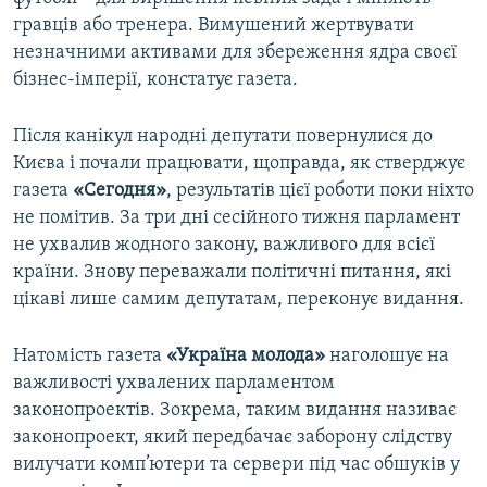
Усі сайти RFE/RL
гравців або тренера. Вимушений жертвувати
незначними активами для збереження ядра своєї
бізнес-імперії, констатує газета.
Після канікул народні депутати повернулися до
Києва і почали працювати, щоправда, як стверджує
газета
«Сегодня»
, результатів цієї роботи поки ніхто
не помітив. За три дні сесійного тижня парламент
не ухвалив жодного закону, важливого для всієї
країни. Знову переважали політичні питання, які
цікаві лише самим депутатам, переконує видання.
Натомість газета
«Україна молода»
наголошує на
важливості ухвалених парламентом
законопроектів. Зокрема, таким видання називає
законопроект, який передбачає заборону слідству
вилучати комп’ютери та сервери під час обшуків у