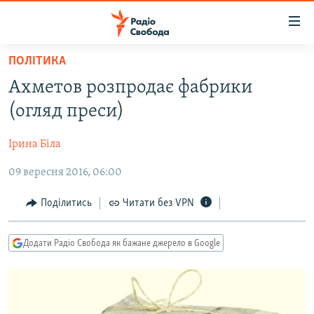
Доступність
посилання
Перейти
ПОЛІТИКА
до
РАДІО СВОБОДА – 70 РОКІВ
Ахметов розпродає фабрики
основного
ВСЕ ЗА ДОБУ
матеріалу
(огляд преси)
СТАТТІ
Перейти
до
Ірина Біла
ВІЙНА
ПОЛІТИКА
основної
09 вересня 2016, 06:00
РОСІЙСЬКА «ФІЛЬТРАЦІЯ»
ЕКОНОМІКА
навігації
Перейти
ДОНБАС.РЕАЛІЇ
СУСПІЛЬСТВО
Поділитись
Читати без VPN
до
КРИМ.РЕАЛІЇ
КУЛЬТУРА
пошуку
Додати Радіо Свобода як бажане джерело в Google
ТИ ЯК?
СПОРТ
СХЕМИ
УКРАЇНА
КИТАЙ.ВИКЛИКИ
СВІТ