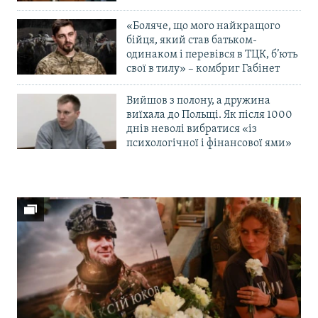
«Боляче, що мого найкращого
бійця, який став батьком-
одинаком і перевівся в ТЦК, б’ють
свої в тилу» – комбриг Габінет
Вийшов з полону, а дружина
виїхала до Польщі. Як після 1000
днів неволі вибратися «із
психологічної і фінансової ями»