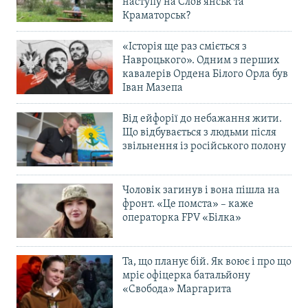
наступу на Слов’янськ та
Краматорськ?
«Історія ще раз сміється з
Навроцького». Одним з перших
кавалерів Ордена Білого Орла був
Іван Мазепа
Від ейфорії до небажання жити.
Що відбувається з людьми після
звільнення із російського полону
Чоловік загинув і вона пішла на
фронт. «Це помста» – каже
операторка FPV «Білка»
Та, що планує бій. Як воює і про що
мріє офіцерка батальйону
«Свобода» Маргарита