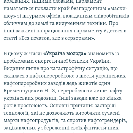
компаніях. Іншими словами, парламент
намагається покласти край безпардонним «маски-
шоу» зі штурмом офісів, вкладанням співробітників
обличчям до землі та вилученням техніки. Про
інші важливі напрацювання парламенту йдеться в
статті «Без печаток, але з серверами».
В цьому ж числі
«Україна молода»
знайомить із
проблемами енергетичної безпеки України.
Видання пише про катастрофічну ситуацію, що
склалася з нафтопереробкою: з шести українських
нафтопереробних заводів ледь животіє один
Кременчуцький НПЗ, переробляючи лише нафту
українських родовищ. Інші заводи вже по кілька
років простоюють. Основні причини: застарілі
технології, які не дозволяють виробляти сучасні
марки нафтопродуктів, та спротив нафтотрейдерів,
зацікавлених у збереженні своїх фантастичних