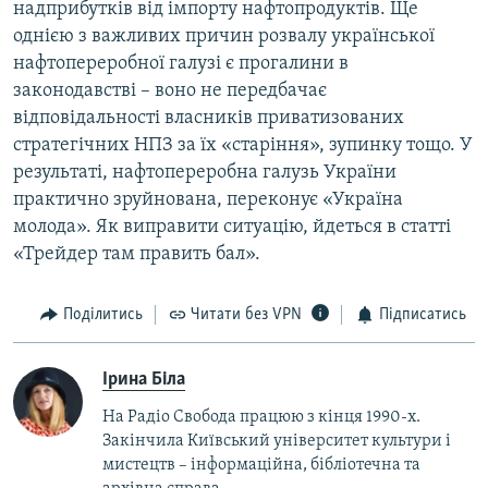
надприбутків від імпорту нафтопродуктів. Ще
однією з важливих причин розвалу української
нафтопереробної галузі є прогалини в
законодавстві – воно не передбачає
відповідальності власників приватизованих
стратегічних НПЗ за їх «старіння», зупинку тощо. У
результаті, нафтопереробна галузь України
практично зруйнована, переконує «Україна
молода». Як виправити ситуацію, йдеться в статті
«Трейдер там править бал».
Поділитись
Читати без VPN
Підписатись
Ірина Біла
На Радіо Свобода працюю з кінця 1990-х.
Закінчила Київський університет культури і
мистецтв – інформаційна, бібліотечна та