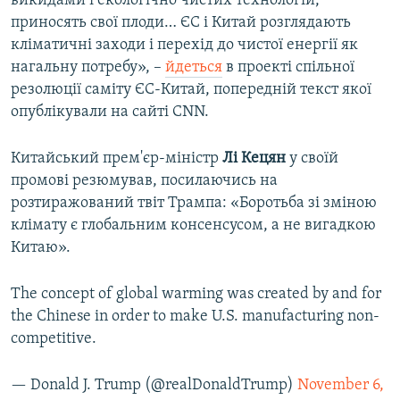
викидами і екологічно чистих технологій,
приносять свої плоди… ЄС і Китай розглядають
кліматичні заходи і перехід до чистої енергії як
нагальну потребу», –
йдеться
в проекті спільної
резолюції саміту ЄС-Китай, попередній текст якої
опублікували на сайті CNN.
Китайський прем'єр-міністр
Лі Кецян
у своїй
промові резюмував, посилаючись на
розтиражований твіт Трампа: «Боротьба зі зміною
клімату є глобальним консенсусом, а не вигадкою
Китаю».
The concept of global warming was created by and for
the Chinese in order to make U.S. manufacturing non-
competitive.
— Donald J. Trump (@realDonaldTrump)
November 6,