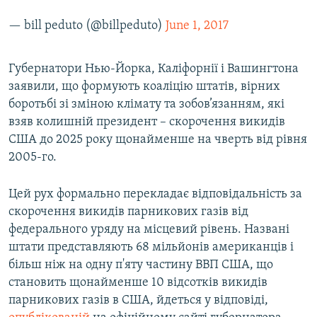
— bill peduto (@billpeduto)
June 1, 2017
​Губернатори Нью-Йорка, Каліфорнії і Вашингтона
заявили, що формують коаліцію штатів, вірних
боротьбі зі зміною клімату та зобов’язанням, які
взяв колишній президент – скорочення викидів
США до 2025 року щонайменше на чверть від рівня
2005-го.
Цей рух формально перекладає відповідальність за
скорочення викидів парникових газів від
федерального уряду на місцевий рівень. Названі
штати представляють 68 мільйонів американців і
більш ніж на одну п'яту частину ВВП США, що
становить щонайменше 10 відсотків викидів
парникових газів в США, йдеться у відповіді,