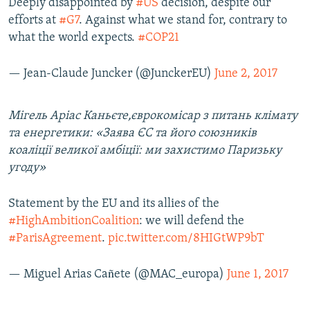
Deeply disappointed by
#US
decision, despite our
efforts at
#G7
. Against what we stand for, contrary to
what the world expects.
#COP21
— Jean-Claude Juncker (@JunckerEU)
June 2, 2017
Мігель Аріас Каньєте,єврокомісар з питань клімату
та енергетики: «Заява ЄС та його союзників
коаліції великої амбіції: ми захистимо Паризьку
угоду»
Statement by the EU and its allies of the
#HighAmbitionCoalition
: we will defend the
#ParisAgreement
.
pic.twitter.com/8HIGtWP9bT
— Miguel Arias Cañete (@MAC_europa)
June 1, 2017