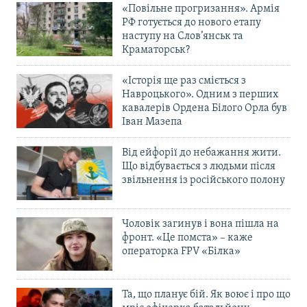
«Повільне прогризання». Армія
РФ готується до нового етапу
наступу на Слов’янськ та
Краматорськ?
«Історія ще раз сміється з
Навроцького». Одним з перших
кавалерів Ордена Білого Орла був
Іван Мазепа
Від ейфорії до небажання жити.
Що відбувається з людьми після
звільнення із російського полону
Чоловік загинув і вона пішла на
фронт. «Це помста» – каже
операторка FPV «Білка»
Та, що планує бій. Як воює і про що