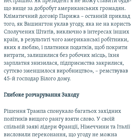
нестрашно. Як президент я не можу ставити будь-
що вище за добробут американських громадян.
Кліматичний договір Парижа – останній приклад
того, як Вашингтон уклав угоду, яка не на користь
Сполучених Штатів, виключно в інтересах інших
країн, в результаті чого американські робітники,
яких я люблю, і платники податків, щоб покрити
витрати, залишилися без робочих місць, їхня
зарплатня знизилася, підприємства закрилися,
суттєво зменшилося виробництво», – ремствував
45-й господар Білого дому.
Глибоке розчарування Заходу
Рішення Трампа спонукало багатьох західних
політиків вищого рангу взяти слово. У своїй
спільній заяві лідери Франції, Німеччини та Італії
висловили переконання, що угоду не можна