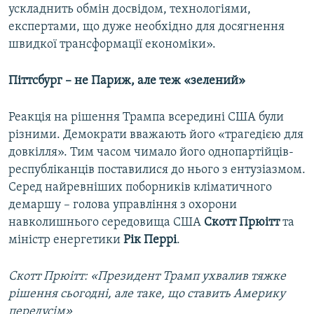
ускладнить обмін досвідом, технологіями,
експертами, що дуже необхідно для досягнення
швидкої трансформації економіки».
Піттсбург – не Париж, але теж «зелений»
Реакція на рішення Трампа всередині США були
різними. Демократи вважають його «трагедією для
довкілля». Тим часом чимало його однопартійців-
республіканців поставилися до нього з ентузіазмом.
Серед найревніших поборників кліматичного
демаршу – голова управління з охорони
навколишнього середовища США
Скотт Прюітт
та
міністр енергетики
Рік Перрі
.
Скотт Прюітт: «Президент Трамп ухвалив тяжке
рішення сьогодні, але таке, що ставить Америку
передусім»