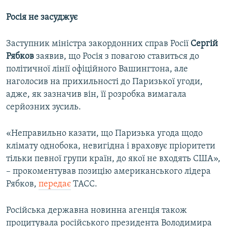
Росія не засуджує
Заступник міністра закордонних справ Росії
Сергій
Рябков
заявив, що Росія з повагою ставиться до
політичної лінії офіційного Вашингтона, але
наголосив на прихильності до Паризької угоди,
адже, як зазначив він, її розробка вимагала
серйозних зусиль.
«Неправильно казати, що Паризька угода щодо
клімату однобока, невигідна і враховує пріоритети
тільки певної групи країн, до якої не входять США»,
– прокоментував позицію американського лідера
Рябков,
передає
ТАСС.
Російська державна новинна агенція також
процитувала російського президента Володимира