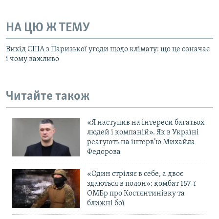
НА ЦЮ Ж ТЕМУ
Вихід США з Паризької угоди щодо клімату: що це означає
і чому важливо
Читайте також
«Я наступив на інтереси багатьох
людей і компаній». Як в Україні
реагують на інтерв’ю Михайла
Федорова
«Один стріляє в себе, а двоє
здаються в полон»: комбат 157-ї
ОМБр про Костянтинівку та
ближні бої