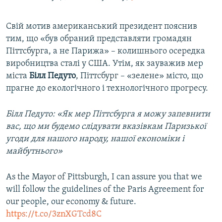
​Свій мотив американський президент пояснив
тим, що «був обраний представляти громадян
Піттсбурга, а не Парижа» – колишнього осередка
виробництва сталі у США. Утім, як зауважив мер
міста
Білл Педуто
, Піттсбург – «зелене» місто, що
прагне до екологічного і технологічного прогресу.
Білл Педуто: «Як мер Піттсбурга я можу запевнити
вас, що ми будемо слідувати вказівкам Паризької
угоди для нашого народу, нашої економіки і
майбутнього»
As the Mayor of Pittsburgh, I can assure you that we
will follow the guidelines of the Paris Agreement for
our people, our economy & future.
https://t.co/3znXGTcd8C