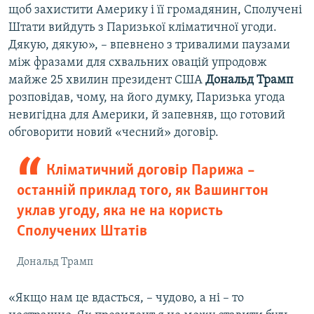
щоб захистити Америку і її громадянин, Сполучені
Штати вийдуть з Паризької кліматичної угоди.
Дякую, дякую», – впевнено з тривалими паузами
між фразами для схвальних овацій упродовж
майже 25 хвилин президент США
Дональд Трамп
розповідав, чому, на його думку, Паризька угода
невигідна для Америки, й запевняв, що готовий
обговорити новий «чесний» договір.
Кліматичний договір Парижа –
останній приклад того, як Вашингтон
уклав угоду, яка не на користь
Сполучених Штатів
Дональд Трамп
«Якщо нам це вдасться, – чудово, а ні – то