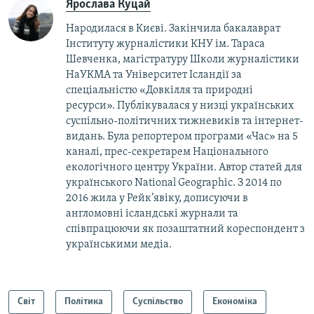
Ярослава Куцай
Народилася в Києві. Закінчила бакалаврат
Інституту журналістики КНУ ім. Тараса
Шевченка, магістратуру Школи журналістики
НаУКМА та Університет Ісландії за
спеціальністю «Довкілля та природні
ресурси». Публікувалася у низці українських
суспільно-політичних тижневиків та інтернет-
видань. Була репортером програми «Час» на 5
каналі, прес-секретарем Національного
екологічного центру України. Автор статей для
українського National Geographic. З 2014 по
2016 жила у Рейк’явіку, дописуючи в
англомовні ісландські журнали та
співпрацюючи як позаштатний кореспондент з
українськими медіа.
Світ
Політика
Суспільство
Економіка