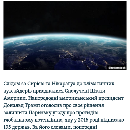
МУЛЬТИМЕДІА
ФОТО
СПЕЦПРОЄКТИ
ПОДКАСТИ
КРИМ РЕАЛІЇ
РУС
УКР
КТАТ
Слідом за Сирією та Нікарагуа до кліматичних
аутсайдерів приєдналися Сполучені Штати
ДОЛУЧАЙСЯ!
Америки. Напередодні американський президент
Дональд Трамп оголосив про своє рішення
залишити Паризьку угоду
про протидію
глобальному потеплінню
, яку у 2015 році підписало
195 держав. За його словами, попередні