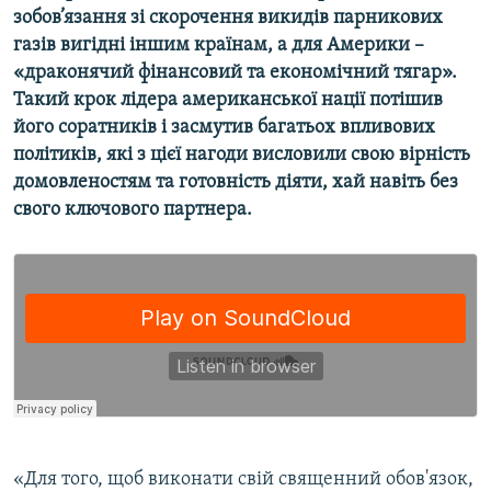
зобов’язання зі скорочення викидів парникових
Усі сайти RFE/RL
газів вигідні іншим країнам, а для Америки –
«драконячий фінансовий та економічний тягар».
Такий крок лідера американської нації потішив
його соратників і засмутив багатьох впливових
політиків, які з цієї нагоди висловили свою вірність
домовленостям та готовність діяти, хай навіть без
свого ключового партнера.
​«Для того, щоб виконати свій священний обов'язок,