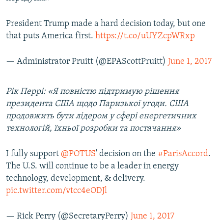
President Trump made a hard decision today, but one
that puts America first.
https://t.co/uUYZcpWRxp
— Administrator Pruitt (@EPAScottPruitt)
June 1, 2017
Рік Перрі: «Я повністю підтримую рішення
президента США щодо Паризької угоди. США
продовжить бути лідером у сфері енергетичних
технологій, їхньої розробки та постачання»
I fully support
@POTUS
' decision on the
#ParisAccord
.
The U.S. will continue to be a leader in energy
technology, development, & delivery.
pic.twitter.com/vtcc4eODJl
— Rick Perry (@SecretaryPerry)
June 1, 2017