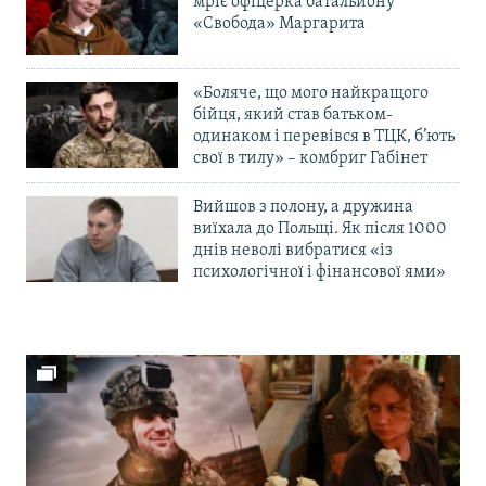
мріє офіцерка батальйону
«Свобода» Маргарита
«Боляче, що мого найкращого
бійця, який став батьком-
одинаком і перевівся в ТЦК, б’ють
свої в тилу» – комбриг Габінет
Вийшов з полону, а дружина
виїхала до Польщі. Як після 1000
днів неволі вибратися «із
психологічної і фінансової ями»