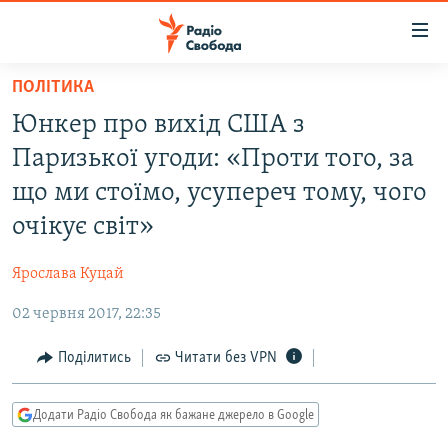
Доступність
посилання
Перейти
ПОЛІТИКА
до
РАДІО СВОБОДА – 70 РОКІВ
Юнкер про вихід США з
основного
ВСЕ ЗА ДОБУ
матеріалу
Паризької угоди: «Проти того, за
СТАТТІ
Перейти
що ми стоїмо, усупереч тому, чого
до
ВІЙНА
ПОЛІТИКА
очікує світ»
основної
РОСІЙСЬКА «ФІЛЬТРАЦІЯ»
ЕКОНОМІКА
навігації
Ярослава Куцай
Перейти
ДОНБАС.РЕАЛІЇ
СУСПІЛЬСТВО
до
02 червня 2017, 22:35
КРИМ.РЕАЛІЇ
КУЛЬТУРА
пошуку
ТИ ЯК?
Поділитись
Читати без VPN
СПОРТ
СХЕМИ
УКРАЇНА
Додати Радіо Свобода як бажане джерело в Google
КИТАЙ.ВИКЛИКИ
СВІТ