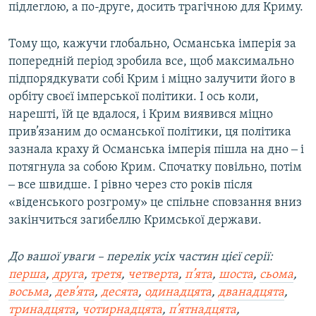
підлеглою, а по-друге, досить трагічною для Криму.
Тому що, кажучи глобально, Османська імперія за
попередній період зробила все, щоб максимально
підпорядкувати собі Крим і міцно залучити його в
орбіту своєї імперської політики. І ось коли,
нарешті, їй це вдалося, і Крим виявився міцно
прив’язаним до османської політики, ця політика
зазнала краху й Османська імперія пішла на дно ‒ і
потягнула за собою Крим. Спочатку повільно, потім
‒ все швидше. І рівно через сто років після
«віденського розгрому» це спільне сповзання вниз
закінчиться загибеллю Кримської держави.
До вашої уваги – перелік усіх частин цієї серії:
перша
,
друга
,
третя
,
четверта
,
п’ята
,
шоста
,
сьома
,
восьма
,
дев’ята
,
десята
,
одинадцята
,
дванадцята
,
тринадцята
,
чотирнадцята
,
п’ятнадцята
,