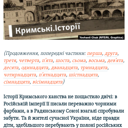
МУЛЬТИМЕДІА
ФОТО
СПЕЦПРОЄКТИ
ПОДКАСТИ
КРИМ РЕАЛІЇ
(Продовження, попередні частини:
перша
,
друга
,
РУС
третя
,
четверта
,
п’ята
,
шоста
,
сьома
,
восьма
,
дев’ята
,
десята
,
одинадцята
,
дванадцята
,
тринадцята
,
УКР
чотирнадцята
,
п’ятнадцята
,
шістнадцята
,
КТАТ
сімнадцята
,
вісімнадцята
)
ДОЛУЧАЙСЯ!
Історії Кримського ханства не пощастило двічі: в
Російській імперії її писали переважно чорними
фарбами, а в Радянському Союзі взагалі спробували
забути. Та й жителі сучасної України, ніде правди
діти, здебільшого перебувають у полоні російських