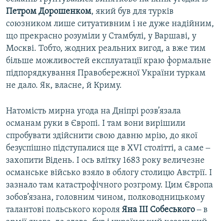
Петром Дорошенком
, який був для турків
союзником лише ситуативним і не дуже надійним,
що прекрасно розуміли у Стамбулі, у Варшаві, у
Москві. Тобто, жодних реальних вигод, а вже тим
більше можливостей експлуатації краю формальне
підпорядкування Правобережної України туркам
не дало. Як, власне, й Криму.
Натомість мирна угода на Дніпрі розв’язала
османам руки в Європі. І там вони вирішили
спробувати здійснити свою давню мрію, до якої
безуспішно підступалися ще в XVI столітті, а саме ‒
захопити Відень. І ось влітку 1683 року величезне
османське військо взяло в облогу столицю Австрії. І
зазнало там катастрофічного розгрому. Цим Європа
зобов’язана, головним чином, полководницькому
талантові польського короля
Яна III Собеського
‒ в