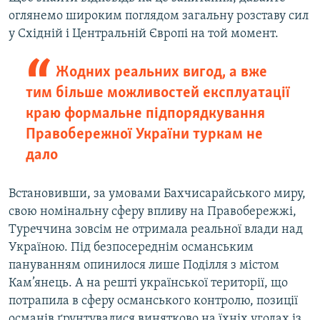
оглянемо широким поглядом загальну розставу сил
у Східній і Центральній Європі на той момент.
Жодних реальних вигод, а вже
тим більше можливостей експлуатації
краю формальне підпорядкування
Правобережної України туркам не
дало
Встановивши, за умовами Бахчисарайського миру,
свою номінальну сферу впливу на Правобережжі,
Туреччина зовсім не отримала реальної влади над
Україною. Під безпосереднім османським
пануванням опинилося лише Поділля з містом
Кам’янець. А на решті української території, що
потрапила в сферу османського контролю, позиції
османів ґрунтувалися винятково на їхніх угодах із