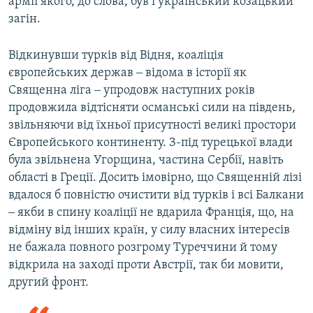
армії якого, до слова, був і український козацький
загін.
Відкинувши турків від Відня, коаліція
європейських держав ‒ відома в історії як
Священна ліга ‒ упродовж наступних років
продовжила відтісняти османські сили на південь,
звільняючи від їхньої присутності великі простори
Європейського континенту. З-під турецької влади
була звільнена Угорщина, частина Сербії, навіть
області в Греції. Досить імовірно, що Священній лізі
вдалося б повністю очистити від турків і всі Балкани
‒ якби в спину коаліції не вдарила Франція, що, на
відміну від інших країн, у силу власних інтересів
не бажала повного розгрому Туреччини й тому
відкрила на заході проти Австрії, так би мовити,
другий фронт.