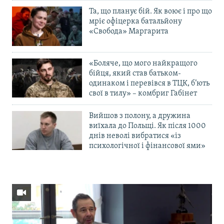
Та, що планує бій. Як воює і про що
мріє офіцерка батальйону
«Свобода» Маргарита
«Боляче, що мого найкращого
бійця, який став батьком-
одинаком і перевівся в ТЦК, б’ють
свої в тилу» – комбриг Габінет
Вийшов з полону, а дружина
виїхала до Польщі. Як після 1000
днів неволі вибратися «із
психологічної і фінансової ями»