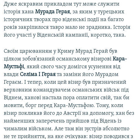
Дуже яскравим прикладом тут може служити
історія хана
Мурада Герая
, за яким у турецьких
історичних творах про віденські події на багато
років закріпилося тавро мало не зрадника. Історія
його участі у Віденській кампанії, коротко, така.
Своїм царюванням у Криму Мурад Герай був
цілком зобов’язаний османському візирові
Кара-
Мустафі
, який свого часу домігся усунення від
влади
Селіма I Герая
та заміни його Мурадом
Гераєм. І тепер, коли цей візир був призначений
верховним командувачем османських військ під
Віднем, ханові настала пора оплатити свій, так би
мовити, борг перед Кара-Мустафою. Тому, коли
візир покликав його до Австрії на допомогу, хан без
найменших заперечень прийшов під Відень із
чималим військом. Але там він зустрів абсолютно
не те прийняття, на яке очікував: візир поводився з