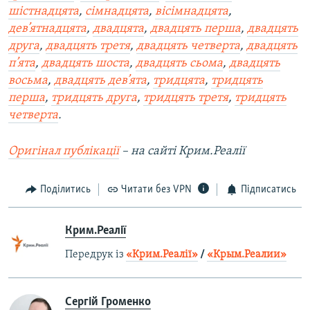
шістнадцята
,
сімнадцята
,
вісімнадцята
,
дев’ятнадцята
,
двадцята
,
двадцять перша
,
двадцять
друга
,
двадцять третя
,
двадцять четверта
,
двадцять
п’ята
,
двадцять шоста
,
двадцять сьома
,
двадцять
восьма
,
двадцять дев’ята
,
тридцята
,
тридцять
перша
,
тридцять друга
,
тридцять третя
,
тридцять
четверта
.
Оригінал публікації
– на сайті Крим.Реалії
Поділитись
Читати без VPN
Підписатись
Крим.Реалії
Передрук із
«Крим.Реалії»
/
«Крым.Реалии»
Сергій Громенко