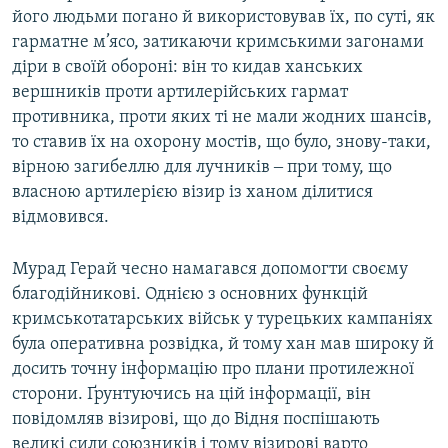
його людьми погано й використовував їх, по суті, як
гарматне м’ясо, затикаючи кримськими загонами
діри в своїй обороні: він то кидав ханських
вершників проти артилерійських гармат
противника, проти яких ті не мали жодних шансів,
то ставив їх на охорону мостів, що було, знову-таки,
вірною загибеллю для лучників ‒ при тому, що
власною артилерією візир із ханом ділитися
відмовився.
Мурад Герай чесно намагався допомогти своєму
благодійникові. Однією з основних функцій
кримськотатарських військ у турецьких кампаніях
була оперативна розвідка, й тому хан мав широку й
досить точну інформацію про плани протилежної
сторони. Ґрунтуючись на цій інформації, він
повідомляв візирові, що до Відня поспішають
великі сили союзників і тому візирові варто