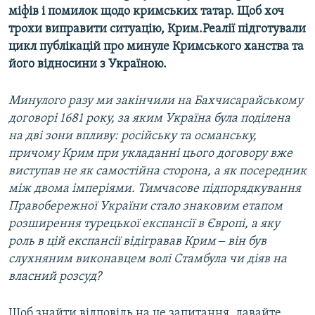
міфів і помилок щодо кримських татар. Щоб хоч
Усі сайти RFE/RL
трохи виправити ситуацію, Крим.Реалії підготували
цикл публікацій про минуле Кримського ханства та
його відносини з Україною.
Минулого разу ми закінчили на Бахчисарайському
договорі 1681 року, за яким Україна була поділена
на дві зони впливу: російську та османську,
причому Крим при укладанні цього договору вже
виступав не як самостійна сторона, а як посередник
між двома імперіями. Тимчасове підпорядкування
Правобережної України стало знаковим етапом
розширення турецької експансії в Європі, а яку
роль в цій експансії відігравав Крим ‒ він був
слухняним виконавцем волі Стамбула чи діяв на
власний розсуд?
Щоб знайти відповідь на це запитання, давайте