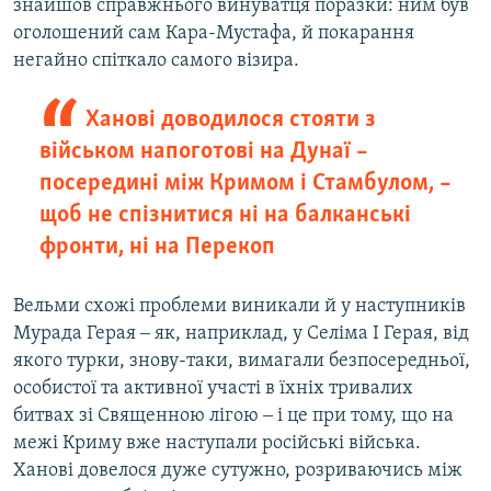
знайшов справжнього винуватця поразки: ним був
оголошений сам Кара-Мустафа, й покарання
негайно спіткало самого візира.
Ханові доводилося стояти з
військом напоготові на Дунаї –
посередині між Кримом і Стамбулом, –
щоб не спізнитися ні на балканські
фронти, ні на Перекоп
Вельми схожі проблеми виникали й у наступників
Мурада Герая ‒ як, наприклад, у Селіма I Герая, від
якого турки, знову-таки, вимагали безпосередньої,
особистої та активної участі в їхніх тривалих
битвах зі Священною лігою ‒ і це при тому, що на
межі Криму вже наступали російські війська.
Ханові довелося дуже сутужно, розриваючись між