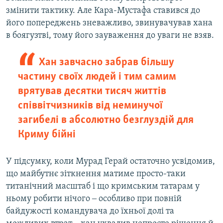
змінити тактику. Але Кара-Мустафа ставився до
його попереджень зневажливо, звинувачував хана
в боягузтві, тому його зауваження до уваги не взяв.
Хан завчасно забрав більшу
частину своїх людей і тим самим
врятував десятки тисяч життів
співвітчизників від неминучої
загибелі в абсолютно безглуздій для
Криму бійні
У підсумку, коли Мурад Герай остаточно усвідомив,
що майбутнє зіткнення матиме просто-таки
титанічний масштаб і що кримським татарам у
ньому робити нічого ‒ особливо при повній
байдужості командувача до їхньої долі та