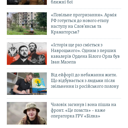
ближні бої
«Повільне прогризання». Армія
РФ готується до нового етапу
наступу на Слов’янськ та
Краматорськ?
«Історія ще раз сміється з
Навроцького». Одним з перших
кавалерів Ордена Білого Орла був
Іван Мазепа
Від ейфорії до небажання жити.
Що відбувається з людьми після
звільнення із російського полону
Чоловік загинув і вона пішла на
фронт. «Це помста» – каже
операторка FPV «Білка»