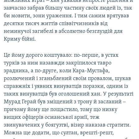
можливих втрат ‒ хан ухвалив непросте рішення й
завчасно забрав більшу частину своїх людей із, так
би мовити, зони ураження. І тим самим врятував
десятки тисяч життів співвітчизників від
неминучої загибелі в абсолютно безглуздій для
Криму бійні.
Це йому дорого коштувало: по-перше, в устах
турків за ним назавжди закріпилося тавро
зрадника, а по-друге, коли Кара-Мустафа,
розлючений і зганьблений своїм провалом, шукав
справжніх і уявних винуватців поразки, одним із
таких винуватців був оголошений хан. У результаті
Мурад Герай був зміщений з трону й засланий ‒
причому йому ще пощастило, тому що низку
вищих офіцерів османської армії, теж
звинувачених у боягузтві, візир наказав стратити.
Можна ще додати, що султан, врешті-решт,