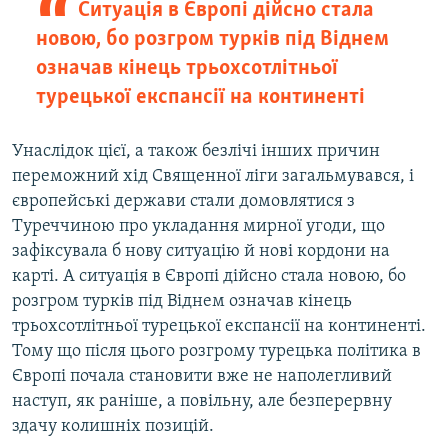
Ситуація в Європі дійсно стала
новою, бо розгром турків під Віднем
означав кінець трьохсотлітньої
турецької експансії на континенті
Унаслідок цієї, а також безлічі інших причин
переможний хід Священної ліги загальмувався, і
європейські держави стали домовлятися з
Туреччиною про укладання мирної угоди, що
зафіксувала б нову ситуацію й нові кордони на
карті. А ситуація в Європі дійсно стала новою, бо
розгром турків під Віднем означав кінець
трьохсотлітньої турецької експансії на континенті.
Тому що після цього розгрому турецька політика в
Європі почала становити вже не наполегливий
наступ, як раніше, а повільну, але безперервну
здачу колишніх позицій.