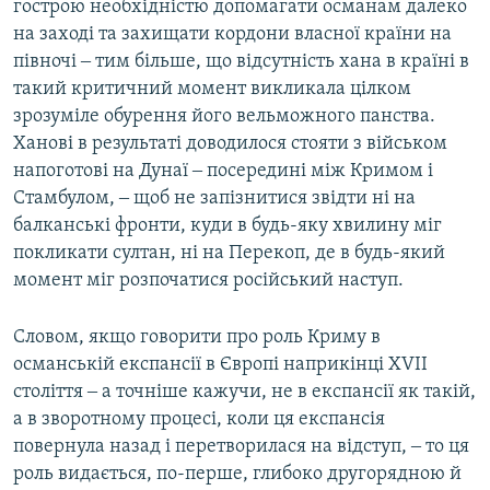
гострою необхідністю допомагати османам далеко
на заході та захищати кордони власної країни на
півночі ‒ тим більше, що відсутність хана в країні в
такий критичний момент викликала цілком
зрозуміле обурення його вельможного панства.
Ханові в результаті доводилося стояти з військом
напоготові на Дунаї ‒ посередині між Кримом і
Стамбулом, ‒ щоб не запізнитися звідти ні на
балканські фронти, куди в будь-яку хвилину міг
покликати султан, ні на Перекоп, де в будь-який
момент міг розпочатися російський наступ.
Словом, якщо говорити про роль Криму в
османській експансії в Європі наприкінці XVII
століття ‒ а точніше кажучи, не в експансії як такій,
а в зворотному процесі, коли ця експансія
повернула назад і перетворилася на відступ, ‒ то ця
роль видається, по-перше, глибоко другорядною й