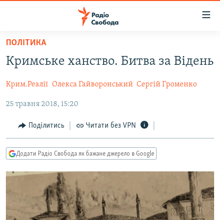
Доступність
посилання
Перейти
ПОЛІТИКА
до
РАДІО СВОБОДА – 70 РОКІВ
Кримське ханство. Битва за Відень
основного
ВСЕ ЗА ДОБУ
матеріалу
Крим.Реалії
Олекса Гайворонський
Сергій Громенко
СТАТТІ
Перейти
до
25 травня 2018, 15:20
ВІЙНА
ПОЛІТИКА
основної
РОСІЙСЬКА «ФІЛЬТРАЦІЯ»
ЕКОНОМІКА
навігації
Поділитись
Читати без VPN
Перейти
ДОНБАС.РЕАЛІЇ
СУСПІЛЬСТВО
до
Додати Радіо Свобода як бажане джерело в Google
КРИМ.РЕАЛІЇ
КУЛЬТУРА
пошуку
ТИ ЯК?
СПОРТ
СХЕМИ
УКРАЇНА
КИТАЙ.ВИКЛИКИ
СВІТ