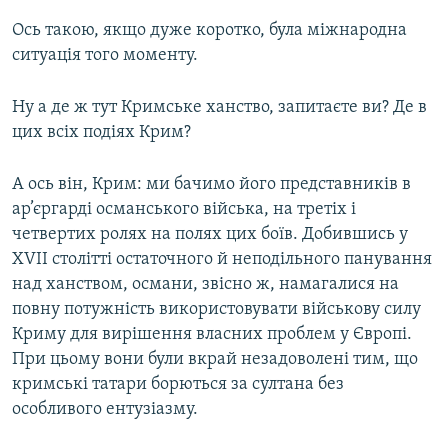
Ось такою, якщо дуже коротко, була міжнародна
ситуація того моменту.
Ну а де ж тут Кримське ханство, запитаєте ви? Де в
цих всіх подіях Крим?
А ось він, Крим: ми бачимо його представників в
ар’єргарді османського війська, на третіх і
четвертих ролях на полях цих боїв. Добившись у
XVII столітті остаточного й неподільного панування
над ханством, османи, звісно ж, намагалися на
повну потужність використовувати військову силу
Криму для вирішення власних проблем у Європі.
При цьому вони були вкрай незадоволені тим, що
кримські татари борються за султана без
особливого ентузіазму.