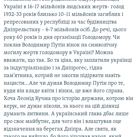
Україні в 16-17 мільйонів людських жертв- голод
1932-33 років близько 10-11 мільйонів загиблих і
репресованих у республіці за час будівництва
Дніпрельстану – 6-7 мільйонів осіб. До речі, цього
року 60 років із дня організації Голодомору. Чи
поклав Володимир Путін вінок на символічну
могилу жертв голодомору в Україні? Можна
вважати, що так. Бо та ціна, яку заплатили українці
за індустріалізацію і за Дніпрогес, гідна
пам’ятника, котрий не змогли підірвати навіть
нацисти...Але чи думав Володимир Путін про те,
куди він кладе квіти і вінки, це вже його справа.
Хоча Леонід Кучма про історію держави, котрою він
керує, не думає ніколи, за нього на цій ділянці
думають литвини. А український глава дбає лише
про своє майбутнє, для чого він і влаштував оце
відзначення на берегах Дніпра. Але свята, як
такого не вийшло, бо його зіпсував народ, який