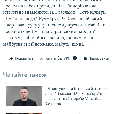
проводжав обох президентів із Запоріжжя до
історично знаменитої ГЕС гаслами: «Геть Кучму!»
«Путін, не подай Кучмі руки!». Хоча російський
лідер подав руку українському президентові. І чи
пробачить це Путінові український народ? У
всякому разі, та його частина, що думає про
майбутнє своєї держави, мабуть, що ні.
Поділитись
Читати без VPN
Підписатись
Читайте також
«Я наступив на інтереси багатьох
людей і компаній». Як в Україні
реагують на інтерв’ю Михайла
Федорова