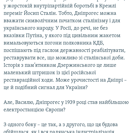
Усі сайти RFE/RL
у жорстокій внутріпартійній боротьбі в Кремлі
переміг Йосип Сталін. Тобто, Дніпрогес можна
вважати символічним початком сталінізму і для
українського народу. У Росії, до речі, не без
вказівки Путіна, у якого під цивільним жакетом
вимальовуються погони полковника КДБ,
поспішають під гаслом державності реабілітувати,
реставрувати все, що можливо зі сталінської доби.
Історія з пам’ятником Дзержинського це лише
маленький штришок із цієї російської
реставраційної ходи. Може урочистості на Дніпрі –
це й подібний сигнал для України?
Але, Василю, Дніпрогес у 1939 році став найбільшою
електростанцією Європи?
З одного боку – це так, а з другого, що ця будова
обійшлася, як і вся радянська індустріалізація,