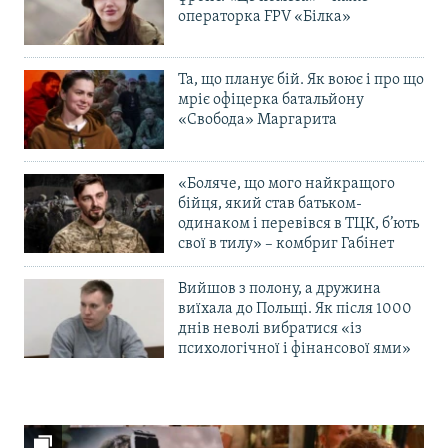
операторка FPV «Білка»
Та, що планує бій. Як воює і про що
мріє офіцерка батальйону
«Свобода» Маргарита
«Боляче, що мого найкращого
бійця, який став батьком-
одинаком і перевівся в ТЦК, б’ють
свої в тилу» – комбриг Габінет
Вийшов з полону, а дружина
виїхала до Польщі. Як після 1000
днів неволі вибратися «із
психологічної і фінансової ями»