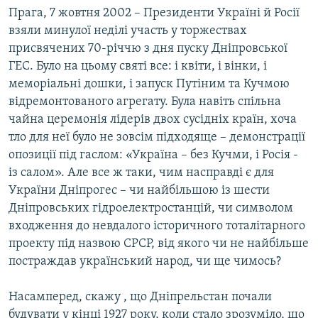
Прага, 7 жовтня 2002 – Президенти Україні й Росії
МУЛЬТИМЕДІА
взяли минулої неділі участь у торжествах
ФОТО
присвячених 70-річчю з дня пуску Дніпровської
СПЕЦПРОЄКТИ
ГЕС. Було на цьому святі все: і квіти, і вінки, і
меморіальні дошки, і запуск Путіним та Кучмою
ПОДКАСТИ
відремонтованого агрегату. Була навіть спільна
чайна церемонія лідерів двох сусідніх країн, хоча
КРИМ РЕАЛІЇ
тло для неї було не зовсім підходяще – демонстрації
РУС
опозиції під гаслом: «Україна – без Кучми, і Росія -
УКР
із салом». Але все ж таки, чим насправді є для
України Дніпрогес – чи найбільшою із шести
КТАТ
Дніпровських гідроелектростанцій, чи символом
входження до невдалого історичного тоталітарного
ДОЛУЧАЙСЯ!
проекту під назвою СРСР, від якого чи не найбільше
постраждав український народ, чи ще чимось?
Насамперед, скажу , що Дніпрельстан почали
будувати у кінці 1927 року, коли стало зрозуміло, що