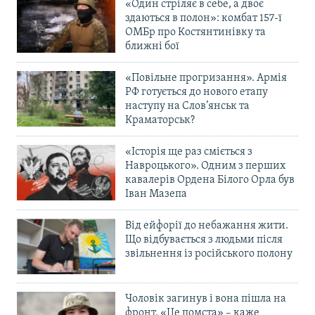
«Один стріляє в себе, а двоє
здаються в полон»: комбат 157-ї
ОМБр про Костянтинівку та
ближні бої
«Повільне прогризання». Армія
РФ готується до нового етапу
наступу на Слов’янськ та
Краматорськ?
«Історія ще раз сміється з
Навроцького». Одним з перших
кавалерів Ордена Білого Орла був
Іван Мазепа
Від ейфорії до небажання жити.
Що відбувається з людьми після
звільнення із російського полону
Чоловік загинув і вона пішла на
фронт. «Це помста» – каже