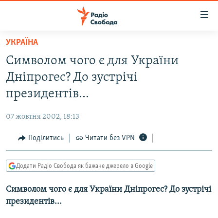
Доступність
посилання
Перейти
УКРАЇНА
до
РАДІО СВОБОДА – 70 РОКІВ
Символом чого є для України
основного
ВСЕ ЗА ДОБУ
матеріалу
Дніпрогес? До зустрічі
СТАТТІ
Перейти
президентів...
до
ВІЙНА
ПОЛІТИКА
основної
07 жовтня 2002, 18:13
РОСІЙСЬКА «ФІЛЬТРАЦІЯ»
ЕКОНОМІКА
навігації
Перейти
Поділитись
Читати без VPN
ДОНБАС.РЕАЛІЇ
СУСПІЛЬСТВО
до
КРИМ.РЕАЛІЇ
КУЛЬТУРА
пошуку
Додати Радіо Свобода як бажане джерело в Google
ТИ ЯК?
СПОРТ
Символом чого є для України Дніпрогес? До зустрічі
СХЕМИ
УКРАЇНА
президентів...
КИТАЙ.ВИКЛИКИ
СВІТ