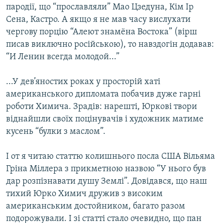
пародії, що “прославляли” Мао Цзедуна, Кім Ір
Сена, Кастро. А якщо я не мав часу вислухати
чергову порцію “Алеют знамёна Востока” (вірш
писав виключно російською), то навздогін додавав:
“И Ленин всегда молодой...”
...У дев’яностих роках у просторій хаті
американського дипломата побачив дуже гарні
роботи Химича. Зрадів: нарешті, Юркові твори
віднайшли своїх поцінувачів і художник матиме
кусень “булки з маслом”.
І от я читаю статтю колишнього посла США Вільяма
Гріна Міллера з прикметною назвою “У нього був
дар розпізнавати душу Землі”. Довідався, що наш
тихий Юрко Химич дружив з високим
американським достойником, багато разом
подорожували. І зі статті стало очевидно, що пан