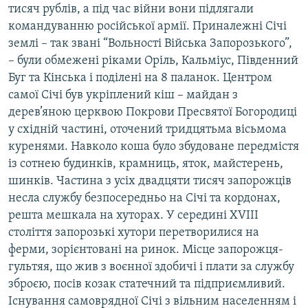
тисяч рублів, а під час війни вони підлягали
командуванню російської армії. Приналежні Січі
землі – так звані “Вольності Війська Запорозького”,
– були обмежені ріками Оріль, Кальміус, Південний
Буг та Кінська і поділені на 8 паланок. Центром
самої Січі був укріплений кіш – майдан з
дерев’яною церквою Покрови Пресвятої Богородиці
у східній частині, оточений тридцятьма вісьмома
куренями. Навколо коша було збудоване передмістя
із сотнею будинків, крамниць, яток, майстерень,
шинків. Частина з усіх двадцяти тисяч запорожців
несла службу безпосередньо на Січі та кордонах,
решта мешкала на хуторах. У середині ХVІІІ
століття запорозькі хутори перетворилися на
ферми, зорієнтовані на ринок. Місце запорожця-
гультяя, що жив з воєнної здобичі і плати за службу
зброєю, посів козак статечний та підприємливий.
Існування самоврядної Січі з вільним населенням і