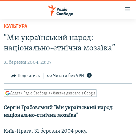
Доступність
посилання
Перейти
КУЛЬТУРА
до
РАДІО СВОБОДА – 70 РОКІВ
“Ми український народ:
основного
ВСЕ ЗА ДОБУ
матеріалу
національно-етнічна мозаїка”
СТАТТІ
Перейти
до
31 березня 2004, 23:07
ВІЙНА
ПОЛІТИКА
основної
РОСІЙСЬКА «ФІЛЬТРАЦІЯ»
Поділитись
Читати без VPN
ЕКОНОМІКА
навігації
Перейти
ДОНБАС.РЕАЛІЇ
СУСПІЛЬСТВО
до
Додати Радіо Свобода як бажане джерело в Google
КРИМ.РЕАЛІЇ
КУЛЬТУРА
пошуку
Сергій Грабовський “Ми український народ:
ТИ ЯК?
СПОРТ
національно-етнічна мозаїка”
СХЕМИ
УКРАЇНА
КИТАЙ.ВИКЛИКИ
Київ-Прага, 31 березня 2004 року.
СВІТ