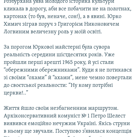
Розбурхана уява молодого історика культури
кликала в дорогу, аби все побачити не на полотнах,
картонах (то був, неначе, сон!), а в явині. Юрко
Химич зіграв поруч з Григорієм Никоновичем
Логвиним величезну роль у моїй освіті.
За порогом Юркової майстерні була сувора
реальність середини шістдесятих років. Уже
пройшли перші арешті 1965 року, й усі стали
“обережними обережниками”. Куди я не потикався
зі своїми “охами” й “ахами”, мене чемно повертали
до своєтської реальности: “Ну кому потрібні
церкви!..”
Життя йшло своїм незбагненним маршрутом.
Архіконсервативний комуніст № 1 Петро Шелест
виявився емоційно нечужим Україні. Якісь струни
в ньому ще звучали. Поступово з’явилася концепція