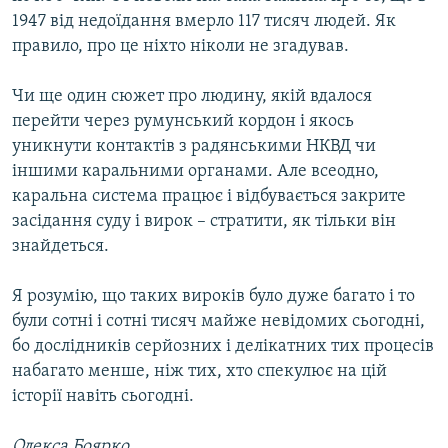
1947 від недоїдання вмерло 117 тисяч людей. Як
правило, про це ніхто ніколи не згадував.
Чи ще один сюжет про людину, якій вдалося
перейти через румунський кордон і якось
уникнути контактів з радянськими НКВД чи
іншими каральними органами. Але всеодно,
каральна система працює і відбувається закрите
засідання суду і вирок – стратити, як тільки він
знайдеться.
Я розумію, що таких вироків було дуже багато і то
були сотні і сотні тисяч майже невідомих сьогодні,
бо дослідників серйозних і делікатних тих процесів
набагато менше, ніж тих, хто спекулює на цій
історії навіть сьогодні.
Олекса Боярко