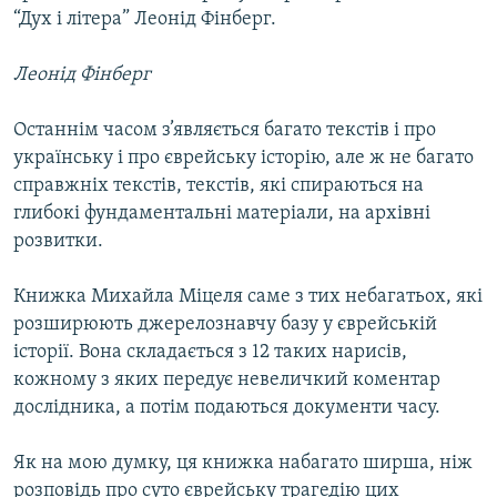
“Дух і літера” Леонід Фінберг.
Леонід Фінберг
Останнім часом з’являється багато текстів і про
українську і про єврейську історію, але ж не багато
справжніх текстів, текстів, які спираються на
глибокі фундаментальні матеріали, на архівні
розвитки.
Книжка Михайла Міцеля саме з тих небагатьох, які
розширюють джерелознавчу базу у єврейській
історії. Вона складається з 12 таких нарисів,
кожному з яких передує невеличкий коментар
дослідника, а потім подаються документи часу.
Як на мою думку, ця книжка набагато ширша, ніж
розповідь про суто єврейську трагедію цих