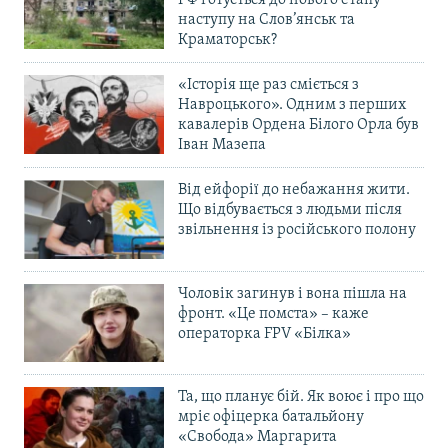
наступу на Слов’янськ та
Краматорськ?
«Історія ще раз сміється з
Навроцького». Одним з перших
кавалерів Ордена Білого Орла був
Іван Мазепа
Від ейфорії до небажання жити.
Що відбувається з людьми після
звільнення із російського полону
Чоловік загинув і вона пішла на
фронт. «Це помста» – каже
операторка FPV «Білка»
Та, що планує бій. Як воює і про що
мріє офіцерка батальйону
«Свобода» Маргарита