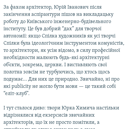
За фахом архітектор, Юрій Іванович після
закінчення аспірантури пішов на викладацьку
роботу до Київського інженерно-будівельного
інституту. Це був добрий “дах” для творчої
автономії: якщо Спілка художників як усі творчі
Спілки була ідеологічним інструментом комуністів,
то архітектори, як усім відомо, в силу професійної
необхідности малюють будь-які архітектурні
об’єкти, зокрема, церкви. І виставляють свої
полотна зовсім не турбуючись, що хтось щось
подумає... Для них це природно. Звичайно, ні про
які publicity не могло бути мови — це такий собі
“еліт-клуб”.
І тут сталося диво: твори Юрка Химича настільки
відрізнялися від екзерсисів звичайних
архітекторів, що їх не просто помітили, а