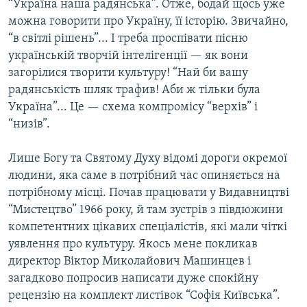
“Україна наша радянська”. Отже, бодай щось уже
можна говорити про Україну, її історію. Звичайно,
“в світлі рішень”... І треба проспівати пісню
українській творчій інтелігенції — як вони
загорілися творити культуру! “Най би вашу
радянськість шляк трафив! Аби ж тільки була
Україна”... Це — схема компромісу “верхів” і
“низів”.
Лише Богу та Святому Духу відомі дороги окремої
людини, яка саме в потрібний час опиняється на
потрібному місці. Почав працювати у Видавництві
“Мистецтво” 1966 року, й там зустрів з півдюжини
компетентних цікавих спеціалістів, які мали чіткі
уявлення про культуру. Якось мене покликав
директор Віктор Миколайович Машинцев і
загадково попросив написати дуже спокійну
рецензію на комплект листівок “Софія Київська”.