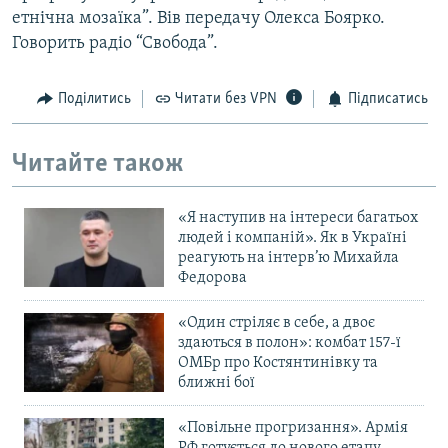
етнічна мозаїка”. Вів передачу Олекса Боярко.
Говорить радіо “Свобода”.
Поділитись
Читати без VPN
Підписатись
Читайте також
«Я наступив на інтереси багатьох
людей і компаній». Як в Україні
реагують на інтерв’ю Михайла
Федорова
«Один стріляє в себе, а двоє
здаються в полон»: комбат 157-ї
ОМБр про Костянтинівку та
ближні бої
«Повільне прогризання». Армія
РФ готується до нового етапу