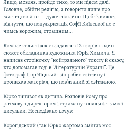
Якщо, мовляв, пройде тихо, то ми підем далі.
Головне, обійти релігію, а говорити лише про
мистецтво й то — дуже спокійно. Щоб з’явилося
відчуття, що популяризація Софії Київської не є
чимсь ворожим, страшним...
Комплект листівок складався з 12 творів + один
сюжет обкладинка художника Юрія Химича. Я
написав сторіночку “нейтрального” тексту й скажу,
хто допомагав тоді в “Літературній Україні”. Це
фотограф Ігор Яїцький: він робив світлину і
пропихав матеріал, що пов’язаний зі світлиною.
Юрко тішився як дитина. Розповів йому про
розмову з директором і стриману тональність моєї
писульки. Несподівано почув:
Корогідський (так Юрко жартома змінив моє