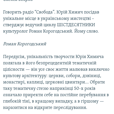
Говорить радіо “Свобода”. Юрій Химич посідав
унікальне місце в українському мистецтві –
стверджує ведучий циклу ШІСТДЕСЯТНИКИ
культуролог Роман Корогодський. Йому слово.
Роман Корогодський
Передусім, унікальність творчости Юрія Химича
полягала в його безпрецедентній тематичній
цілісности — він усе своє життя малював виключно
культову архітектуру: церкви, собори, дзвіниці,
монастирі, каплиці, церковні цвинтари... Обрати
таку тематичну стезю наприкінці 50-х років
означало приректи себе на постійне перебування в
глибокій тіні, в кращому випадку, а в гіршому —
наразитися на відкрите переслідування.