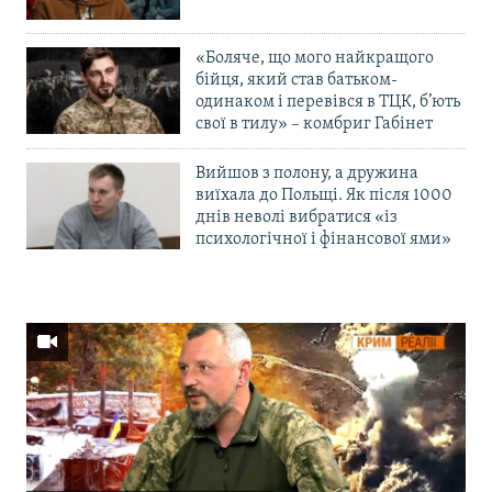
«Боляче, що мого найкращого
бійця, який став батьком-
одинаком і перевівся в ТЦК, б’ють
свої в тилу» – комбриг Габінет
Вийшов з полону, а дружина
виїхала до Польщі. Як після 1000
днів неволі вибратися «із
психологічної і фінансової ями»