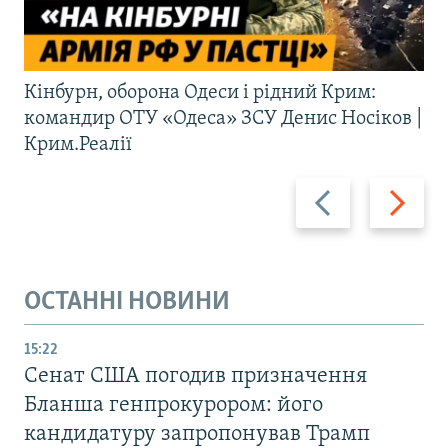
Кінбурн, оборона Одеси і рідний Крим:
командир ОТУ «Одеса» ЗСУ Денис Носіков |
Крим.Реалії
Назад
Вперед
ОСТАННІ НОВИНИ
15:22
Сенат США погодив призначення
Бланша генпрокурором: його
кандидатуру запропонував Трамп