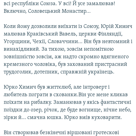
всі республіки Союза. У всі! Й усе замалював!
Включно, Соловецький Монастир...
Коли йому дозволили виїхати із Союзу, Юрій Химич
малював Краківський Вавель, церкви Фінляндії,
Угорщини, Чехії, Словаччини... Він був невтомний і
винахідливий. За тихою, зовсім непомітною
зовнішністю зовсім, аж надто скромно вдягненого
кремезного чоловіка, був захований пристрасний
трудоголик, дотепник, справжній українець.
Юрко Химич був життєлюб, але інтроверт і
любитель пограти в схованки.Він усе мене кликав
поїхати на рибалку. Заманював у якісь фантастичні
поїздки до озер, річок, де буде вогнище, нічне небо,
зірки й... смачна юшка. Юрко вмів куховарити.
Він створював безкінечні віршовані гротескові