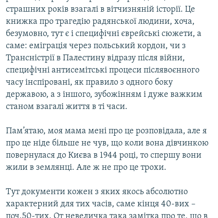
страшних років взагалі в вітчизняній історії. Це
книжка про трагедію радянської людини, хоча,
безумовно, тут є і специфічні єврейські сюжети, а
саме: еміграція через польський кордон, чи з
Трансністрії в Палестину відразу після війни,
специфічні антисемітські процеси післявоєнного
часу інспіровані, як правило з одного боку
державою, а з іншого, зубожінням і дуже важким
станом взагалі життя в ті часи.
Пам’ятаю, моя мама мені про це розповідала, але я
про це ніде більше не чув, що коли вона дівчинкою
повернулася до Києва в 1944 році, то спершу вони
жили в землянці. Але ж не про це трохи.
Тут документи кожен з яких якось абсолютно
характерний для тих часів, саме кінця 40-вих –
поч.50-тих. От невеличка така замітка про те, що в