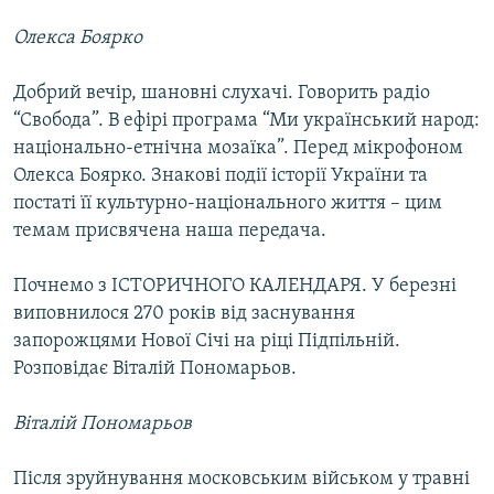
МУЛЬТИМЕДІА
Олекса Боярко
ФОТО
Добрий вечір, шановні слухачі. Говорить радіо
СПЕЦПРОЄКТИ
“Свобода”. В ефірі програма “Ми український народ:
ПОДКАСТИ
національно-етнічна мозаїка”. Перед мікрофоном
Олекса Боярко. Знакові події історії України та
КРИМ РЕАЛІЇ
постаті її культурно-національного життя – цим
РУС
темам присвячена наша передача.
УКР
Почнемо з ІСТОРИЧНОГО КАЛЕНДАРЯ. У березні
КТАТ
виповнилося 270 років від заснування
запорожцями Нової Січі на ріці Підпільній.
ДОЛУЧАЙСЯ!
Розповідає Віталій Пономарьов.
Віталій Пономарьов
Після зруйнування московським військом у травні