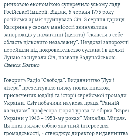
ринковою економікою суперечило усьому ладу
Російської імперії. Відтак, 5 червня 1775 року
російська армія зруйнувала Січ. 3 серпня цариця
Катерина у своєму маніфесті звинуватила
запорожців у намаганні (цитата) “скласти з себе
область цілковито незалежну”. Невдовзі запорожці
перейшли під покровительство султана і в дельті
Дунаю заснували Січ, названу Задунайською.
Олекса Боярко
Говорить Радіо “Свобода”. Видавництво “Дух і
літера” презентувало низку нових книжок,
присвячених юдаїці та історії єврейської громади
України. Світ побачили наукова праця “Ранній
хасидизм” професора Ігоря Турова та збірка “Євреї
України у 1943 – 1953-му роках” Михайла Міцеля.
Ця книга являє собою значний інтерес для
громадськості, - стверджує директор видавництва