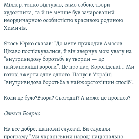
Міллер, тонко відчував, само собою, твори
художника, та й не менше був зачарований
неординарною особистістю красивою родиною
Химичів.
Якось Юрко сказав: “До мене приходив Амосов.
Цікаво поспілкувалися, й він звернув мою увагу на
“внутривидову боротьбу ву творин — це
найзапекліші вороги”. Це про нас, Корогідські... Ми
готові зжерти одне одного. Панує в Україні
“внутривидова боротьба в найжорстокіший спосіб”.
Коли це було?Вчора? Сьогодні? А може це прогноз?
Олекса Боярко
На все добре, шановні слухачі. Ви слухали
програму “Ми український народ: національно-