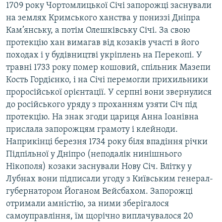
1709 року Чортомлицької Січі запорожці заснували
Усі сайти RFE/RL
на землях Кримського ханства у пониззі Дніпра
Кам’янську, а потім Олешківську Січі. За свою
протекцію хан вимагав від козаків участі в його
походах і у будівництві укріплень на Перекопі. У
травні 1733 року помер кошовий, спільник Мазепи
Кость Гордієнко, і на Січі перемогли прихильники
проросійської орієнтації. У серпні вони звернулися
до російського уряду з проханням узяти Січ під
протекцію. На знак згоди цариця Анна Іоанівна
прислала запорожцям грамоту і клейноди.
Наприкінці березня 1734 року біля впадіння річки
Підпільної у Дніпро (неподалік нинішнього
Нікополя) козаки заснували Нову Січ. Влітку у
Лубнах вони підписали угоду з Київським генерал-
губернатором Йоганом Вейсбахом. Запорожці
отримали амністію, за ними зберігалося
самоуправління, їм щорічно виплачувалося 20