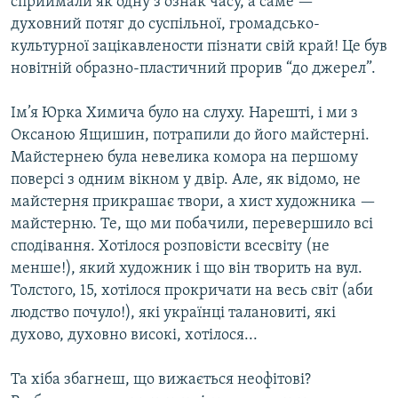
сприймали як одну з ознак часу, а саме —
духовний потяг до суспільної, громадсько-
культурної зацікавлености пізнати свій край! Це був
новітній образно-пластичний прорив “до джерел”.
Ім’я Юрка Химича було на слуху. Нарешті, і ми з
Оксаною Ящишин, потрапили до його майстерні.
Майстернею була невелика комора на першому
поверсі з одним вікном у двір. Але, як відомо, не
майстерня прикрашає твори, а хист художника —
майстерню. Те, що ми побачили, перевершило всі
сподівання. Хотілося розповісти всесвіту (не
менше!), який художник і що він творить на вул.
Толстого, 15, хотілося прокричати на весь світ (аби
людство почуло!), які українці талановиті, які
духово, духовно високі, хотілося...
Та хіба збагнеш, що вижається неофітові?