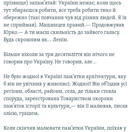
прізвище) запам’ятай: України немає; коли щось
тут збираєшся робити, все треба робити тихо й
обережно (такі повчання чув від різних людей. Я їх
не сприймав). Машинцев правий.— Продовжував
Юрко.— А ти маєш схильність до зайвого галасу.
Будь скромним як... Ленін.
Більше ніколи за три десятиліття він нічого не
говорив про Україну. Не говорив, але...
Не було жодної в Україні пам’ятки архітектури, яку
б він не увічнив у живописі. Жодної! Він об’їздив усі
регіони, області, райони, села, де тільки стояла
споруда, зареєстрована Товариством охорони
пам’яток історії та культури,— він її малював, писав
олією, гуашем.
Коли скінчив малювати пам’ятки України, поїхав у