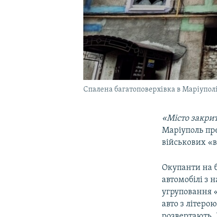
Спалена багатоповерхівка в Маріуполі
«Місто закрит
Маріуполь пр
військових «в
Окупанти на б
автомобілі з 
угруповання «
авто з літеро
розвертають. 