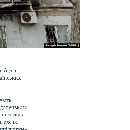
в’їзді в
раїнських
гують
ї донецького
та легкові
, але їх
інші шляхи».