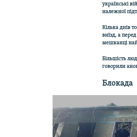
українські ві
належної під
Кілька днів то
виїзд, а пере
мешканці найг
Більшість люд
говорили анон
Блокада