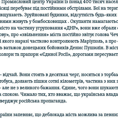
Промисловий центр України із понад 400 тисяч насе
місяці перебуває під постійними обстрілами. Бої на тери
вщухають. Зруйновані будинки, відсутність будь-яких
жнями живуть у бомбосховищах . Окупанти намагаютьс
істо на частину угруповання «ДНР», вони вже обрали 
ову», про «звільнення» міста постійно звітує голова Че
і якого наразі частково контролюють Маріуполь, а про
ь ватажок донецьких бойовиків Денис Пушилін. В міст
колори та прапори «Єдиної Росії», дорогами пересуваєт
– відчай. Вони стоять в десятках черг, носяться з торба
втобуса, долають пішки сотні кілометрів, частина з них 
ї – але не з великого бажання. Єдине, чого вони шукают
та спокою. Чимало тих, хто вважає, що українська влада
тверджує російська пропаганда.
раїни запевняє, що деблокада міста можлива за певни