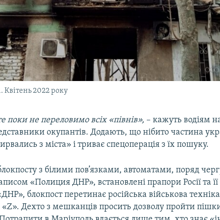
. Квітень 2022 року
е поки не переловимо всіх «півнів»,
– кажуть водіям на 
едставники окупантів. Додають, що нібито частина ук
ирвались з міста» і триває спецоперація з їх пошуку.
локпосту з білими пов’язками, автоматами, поряд чер
написом «Полиция ДНР», встановлені прапори Росії та ї
ДНР», блокпост перетинає російська військова техніка 
ю «Z». Дехто з мешканців просить дозволу пройти пішки
Потрапити в Маріуполь вдається лише тим, хто знає «