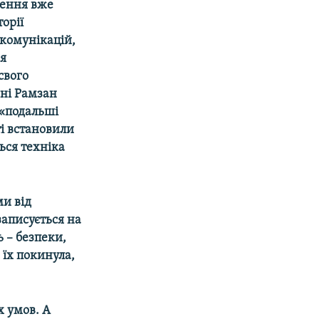
лення вже
торії
 комунікацій,
я
свого
чні Рамзан
 «подальші
і встановили
ься техніка
ми від
записується на
ь – безпеки,
 їх покинула,
х умов. А