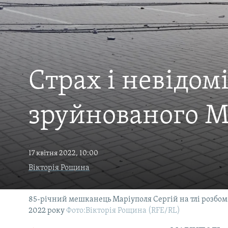
МУЛЬТИМЕДІА
ФОТО
СПЕЦПРОЄКТИ
ПОДКАСТИ
Страх і невідом
зруйнованого М
17 квітня 2022, 10:00
Вікторія Рощина
85-річний мешканець Маріуполя Сергій на тлі розбомбл
2022 року
Фото:Вікторія Рощина (RFE/RL)