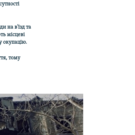
сутності
и на в'їзд та
ть місцеві
у окупацію.
тя, тому