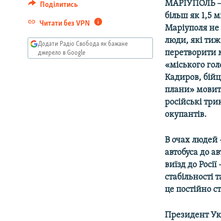
МАРІУПОЛЬ – 
Поділитись
більш як 1,5 
Читати без VPN
Маріуполя не 
люди, які ти
Додати Радіо Свобода як бажане
перетворити м
джерело в Google
«міського гол
Кадиров, бійц
плани» мовит
російські три
окупантів.
В очах людей 
автобуса до а
виїзд до Росі
стабільності 
це постійно с
Президент Ук