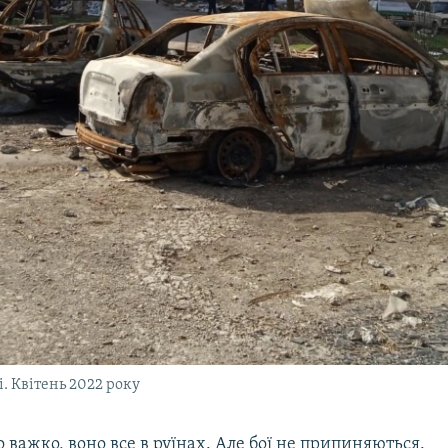
і. Квітень 2022 року
о важко, воно все в руїнах. Але бої не припиняються.