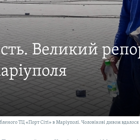
ість. Великий репо
аріуполя
еного ТЦ «Порт Сіті» в Маріуполі. Чоловікові дивом вдалося 