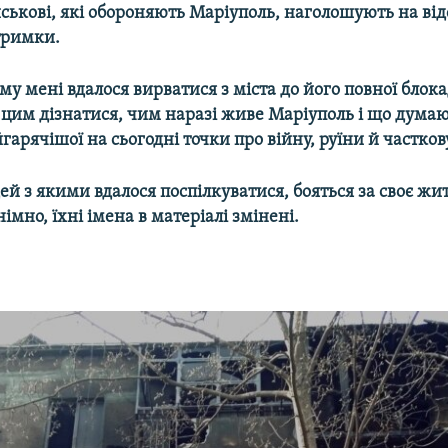
йськові, які обороняють Маріуполь, наголошують на від
тримки.
му мені вдалося вирватися з міста до його повної блокад
д цим дізнатися, чим наразі живе Маріуполь і що думаю
арячішої на сьогодні точки про війну, руїни й частков
ей з якими вдалося поспілкуватися, бояться за своє жит
імно, їхні імена в матеріалі змінені.