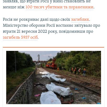
заявляв, що втрати Росії у війні становлять не
менше ніж
100 тисяч убитими та пораненими
.
Росія не розкриває дані щодо своїх
загиблих
.
Міністерство оборони Росії востаннє звітувало про
втрати 21 вересня 2022 року, повідомивши про
загибель 5937 осіб
.