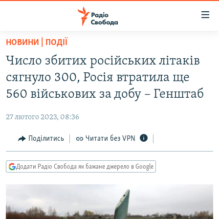
Доступність
посилання
Перейти
НОВИНИ | ПОДІЇ
до
РАДІО СВОБОДА – 70 РОКІВ
Число збитих російських літаків
основного
ВСЕ ЗА ДОБУ
матеріалу
сягнуло 300, Росія втратила ще
СТАТТІ
Перейти
560 військових за добу – Генштаб
до
ВІЙНА
ПОЛІТИКА
основної
27 лютого 2023, 08:36
РОСІЙСЬКА «ФІЛЬТРАЦІЯ»
ЕКОНОМІКА
навігації
Перейти
Поділитись
Читати без VPN
ДОНБАС.РЕАЛІЇ
СУСПІЛЬСТВО
до
КРИМ.РЕАЛІЇ
КУЛЬТУРА
пошуку
Додати Радіо Свобода як бажане джерело в Google
ТИ ЯК?
СПОРТ
СХЕМИ
УКРАЇНА
ПРИАЗОВ’Я
СВІТ