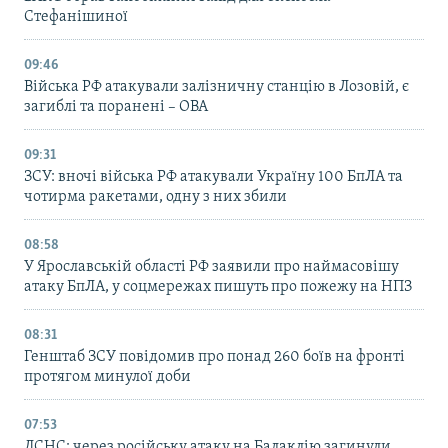
Стефанішиної
09:46
Війська РФ атакували залізничну станцію в Лозовій, є
загиблі та поранені – ОВА
09:31
ЗСУ: вночі війська РФ атакували Україну 100 БпЛА та
чотирма ракетами, одну з них збили
08:58
У Ярославській області РФ заявили про наймасовішу
атаку БпЛА, у соцмережах пишуть про пожежу на НПЗ
08:31
Генштаб ЗСУ повідомив про понад 260 боїв на фронті
протягом минулої доби
07:53
ДСНС: через російську атаку на Балаклію загинули