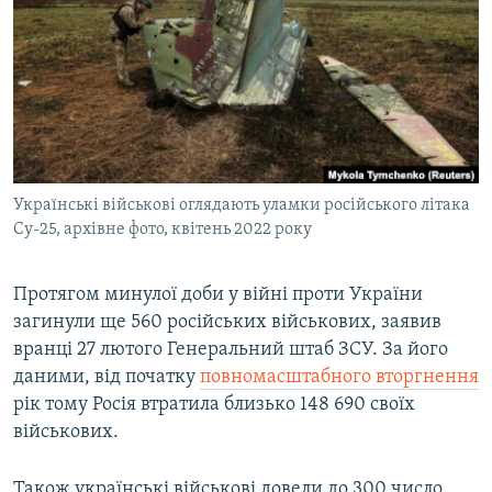
КИТАЙ.ВИКЛИКИ
МУЛЬТИМЕДІА
ФОТО
СПЕЦПРОЄКТИ
ПОДКАСТИ
Українські військові оглядають уламки російського літака
Су-25, архівне фото, квітень 2022 року
КРИМ РЕАЛІЇ
РУС
Протягом минулої доби у війні проти України
УКР
загинули ще 560 російських військових, заявив
КТАТ
вранці 27 лютого Генеральний штаб ЗСУ. За його
даними, від початку
повномасштабного вторгнення
рік тому Росія втратила близько 148 690 своїх
ДОЛУЧАЙСЯ!
військових.
Також українські військові довели до 300 число