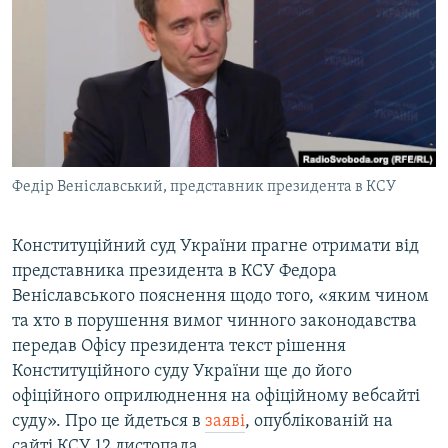
МУЛЬТИМЕДІА
ФОТО
СПЕЦПРОЄКТИ
ПОДКАСТИ
КРИМ РЕАЛІЇ
Федір Веніславський, представник президента в КСУ
РУС
УКР
Конституційний суд України прагне отримати від
представника президента в КСУ Федора
КТАТ
Веніславського пояснення щодо того, «яким чином
та хто в порушення вимог чинного законодавства
ДОЛУЧАЙСЯ!
передав Офісу президента текст рішення
Конституційного суду України ще до його
офіційного оприлюднення на офіційному вебсайті
суду». Про це йдеться в
заяві
, опублікованій на
сайті КСУ 12 листопада.