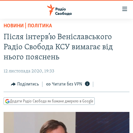
Доступність
посилання
Перейти
НОВИНИ | ПОЛІТИКА
до
РАДІО СВОБОДА – 70 РОКІВ
Після інтерв’ю Веніславського
основного
ВСЕ ЗА ДОБУ
матеріалу
Радіо Свобода КСУ вимагає від
СТАТТІ
Перейти
нього пояснень
до
ВІЙНА
ПОЛІТИКА
основної
12 листопада 2020, 19:33
РОСІЙСЬКА «ФІЛЬТРАЦІЯ»
ЕКОНОМІКА
навігації
Перейти
Поділитись
Читати без VPN
ДОНБАС.РЕАЛІЇ
СУСПІЛЬСТВО
до
КРИМ.РЕАЛІЇ
КУЛЬТУРА
пошуку
Додати Радіо Свобода як бажане джерело в Google
ТИ ЯК?
СПОРТ
СХЕМИ
УКРАЇНА
КИТАЙ.ВИКЛИКИ
СВІТ