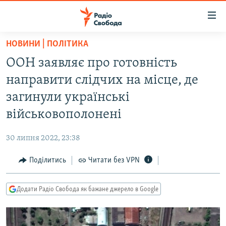
Доступність
посилання
Перейти
НОВИНИ | ПОЛІТИКА
до
РАДІО СВОБОДА – 70 РОКІВ
ООН заявляє про готовність
основного
ВСЕ ЗА ДОБУ
матеріалу
направити слідчих на місце, де
СТАТТІ
Перейти
загинули українські
до
ВІЙНА
ПОЛІТИКА
військовополонені
основної
РОСІЙСЬКА «ФІЛЬТРАЦІЯ»
ЕКОНОМІКА
навігації
30 липня 2022, 23:38
Перейти
ДОНБАС.РЕАЛІЇ
СУСПІЛЬСТВО
до
Поділитись
Читати без VPN
КРИМ.РЕАЛІЇ
КУЛЬТУРА
пошуку
ТИ ЯК?
СПОРТ
Додати Радіо Свобода як бажане джерело в Google
СХЕМИ
УКРАЇНА
КИТАЙ.ВИКЛИКИ
СВІТ