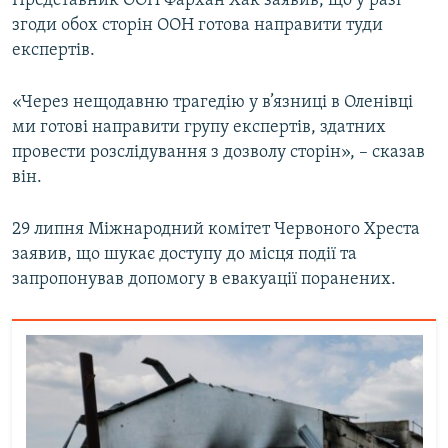
Представник ООН Фархан Хак заявив, що у разі
Усі сайти RFE/RL
згоди обох сторін ООН готова направити туди
експертів.
«Через нещодавню трагедію у в’язниці в Оленівці
ми готові направити групу експертів, здатних
провести розслідування з дозволу сторін», – сказав
він.
29 липня Міжнародний комітет Червоного Хреста
заявив, що шукає доступу до місця події та
запропонував допомогу в евакуації поранених.