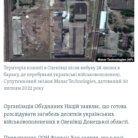
МУЛЬТИМЕДІА
ФОТО
СПЕЦПРОЄКТИ
ПОДКАСТИ
КРИМ РЕАЛІЇ
РУС
Територія колонії в Оленівці після вибуху 28 липня в
УКР
бараку, де перебували українські військовополонені.
Супутниковий знімок Maxar Technologies, датований 30
КТАТ
липням 2022 року
ДОЛУЧАЙСЯ!
Організація Об’єднаних Націй заявляє, що готова
розслідувати загибель десятків українських
військовополонених в Оленівці Донецької області.