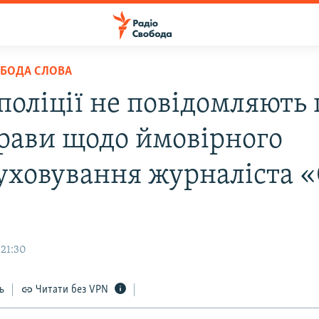
ОБОДА СЛОВА
поліції не повідомляють 
прави щодо ймовірного
уховування журналіста 
 21:30
ь
Читати без VPN