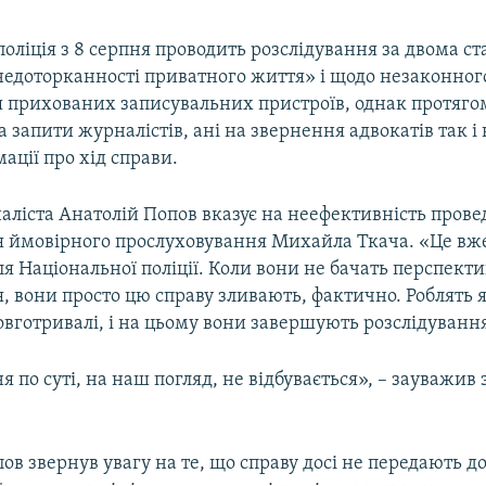
оліція з 8 серпня проводить розслідування за двома ст
едоторканності приватного життя» і щодо незаконного
 прихованих записувальних пристроїв, однак протягом
на запити журналістів, ані на звернення адвокатів так і
ації про хід справи.
аліста Анатолій Попов вказує на неефективність пров
я ймовірного прослуховування Михайла Ткача. «Це вже
я Національної поліції. Коли вони не бачать перспек
, вони просто цю справу зливають, фактично. Роблять я
вготривалі, і на цьому вони завершують розслідуванн
я по суті, на наш погляд, не відбувається», – зауважив
пов звернув увагу на те, що справу досі не передають 