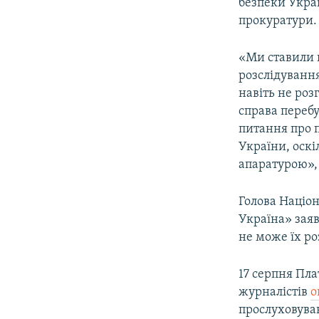
безпеки Украї
прокуратури.
«Ми ставили 
розслідування
навіть не роз
справа перебу
питання про 
України, оск
апаратурою»,
Голова Націон
Україна» заяв
не може їх р
17 серпня Пл
журналістів
о
прослуховуван