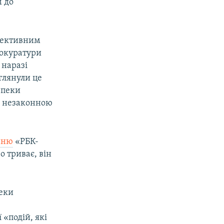
м до
ефективним
рокуратури
 наразі
зглянули це
зпеки
я незаконною
нню
«РБК-
о триває, він
пеки
 «подій, які