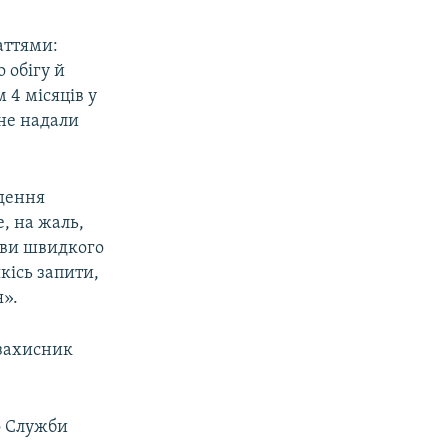
аттями:
 обігу й
 4 місяців у
 не надали
едення
, на жаль,
тиви швидкого
кісь запити,
я».
 захисник
до Служби