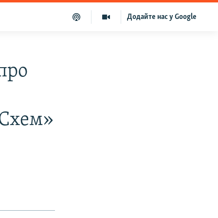
Додайте нас у Google
про
«Схем»