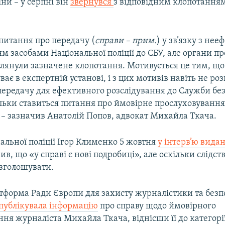
ни – у серпні він
звернувся
з відповідним клопотання
питання про передачу (
справи – прим.
) у зв’язку з не
м засобами Національної поліції до СБУ, але органи п
глянули зазначене клопотання. Мотивується це тим, що
ває в експертній установі, і з цих мотивів навіть не ро
передачу для ефективного розслідування до Служби бе
ільки ставиться питання про ймовірне прослуховуванн
 – зазначив Анатолій Попов, адвокат Михайла Ткача.
альної поліції Ігор Клименко 5 жовтня
у інтерв’ю вида
ив, що «у справі є нові подробиці», але оскільки слідств
озголошувати.
атформа Ради Європи для захисту журналістики та без
публікувала інформацію
про справу щодо ймовірного
ня журналіста Михайла Ткача, віднісши її до категорії