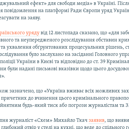
джувальний ефект» для свободи медіа» в Україні. Післ
 повідомлення на платформі Ради Європи уряд Украї
еагувати на заяву.
раїнського уряду
від 12 листопада сказано, що «для за
повного та неупередженого розслідування обставин кри
та ухвалення обґрунтованих процесуальних рішень, с
зслідування було заслухано на засіданні Головного упр
поліції України в Києві та відповідно до ст. 39 Криміна
ни були надані письмові вказівки щодо цього досудово
я».
акож зазначено, що «Україна вживає всіх можливих зах
 причетних до вчинення цього кримінального правопо
йнятним будь-який тиск або погрози журналістам та З
ерпня журналіст «Схем» Михайло Ткач
заявив
, що вияви
глибокий отвір у стелі на кухні, що веде до спільного 