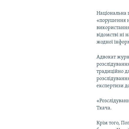
Національна п
«порушення н
використання
відомстві ні 
жодної інформ
Адвокат журн
розслідуванн
традиційно дл
розслідування
експертизи до
«Розслідуванн
Ткача.
Крім того, По