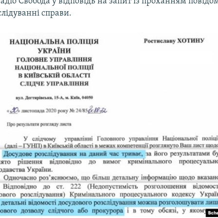
 Радіо Свобода у відповідь на запит із проханням повідо
слідуванні справи.