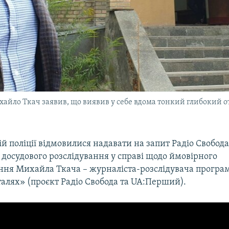
айло Ткач заявив, що виявив у себе вдома тонкий глибокий отві
й поліції відмовилися надавати на запит Радіо Свобод
 досудового розслідування у справі щодо ймовірного
ння Михайла Ткача – журналіста-розслідувача програ
талях» (проєкт Радіо Свобода та UA:Перший).