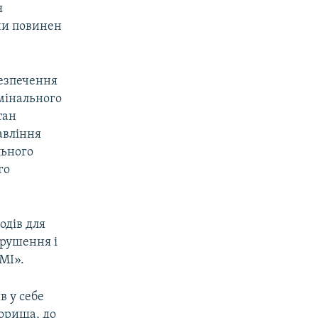
я
ни повинен
безпечення
мінального
тан
авління
льного
го
одів для
рушення і
МІ».
в у себе
горища, до