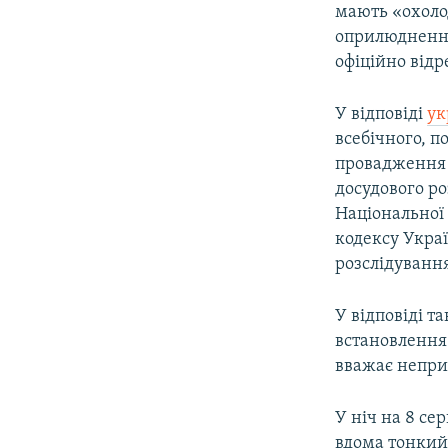
мають «охоло
оприлюднення
офіційно відр
У відповіді
ук
всебічного, 
провадження 
досудового ро
Національної 
кодексу Украї
розслідуванн
У відповіді т
встановлення
вважає непри
У ніч на 8 с
вдома тонкий 