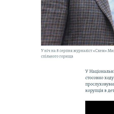
У ніч на 8 серпня журналіст «Схем» Мих
спільного горища
У Національні
стосовно ходу
прослуховува
корупція в де