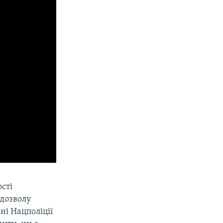
сті
дозволу
ні Нацполіції