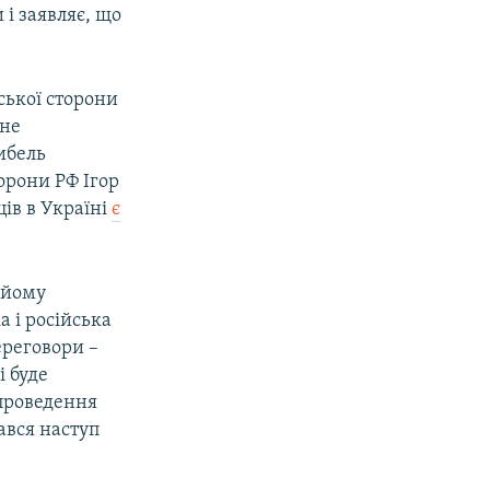
і заявляє, що
ської сторони
 не
ибель
орони РФ Ігор
ів в Україні
є
 йому
а і російська
ереговори –
і буде
проведення
ався наступ