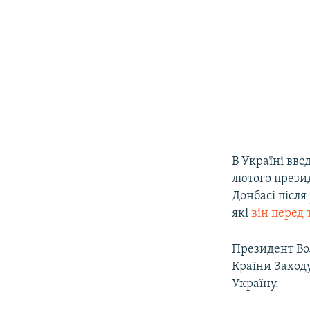
В Україні вв
лютого презид
Донбасі після
які
він перед
Президент Во
Країни Заходу
Україну.