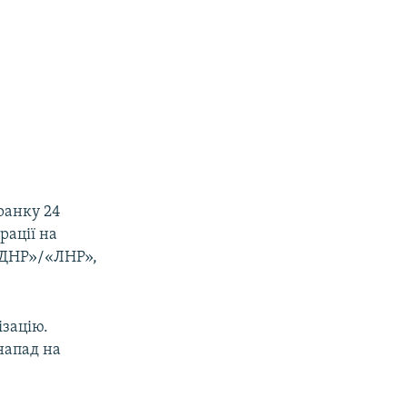
 ранку 24
рації на
 «ДНР»/«ЛНР»,
ізацію.
 напад на