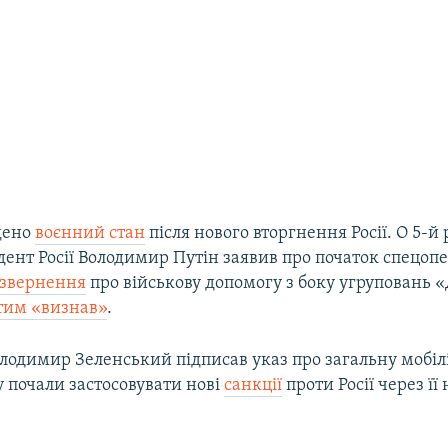
едено
воєнний стан
після нового вторгнення Росії. О 5-й
ент Росії Володимир Путін заявив про початок спецопе
звернення
про військову допомогу з боку угруповань
 тим «визнав»
.
лодимир Зеленський підписав указ про загальну мобіл
 почали застосовувати нові
санкції
проти Росії через її