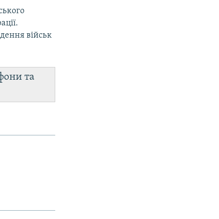
ського
ації.
дення військ
фони та