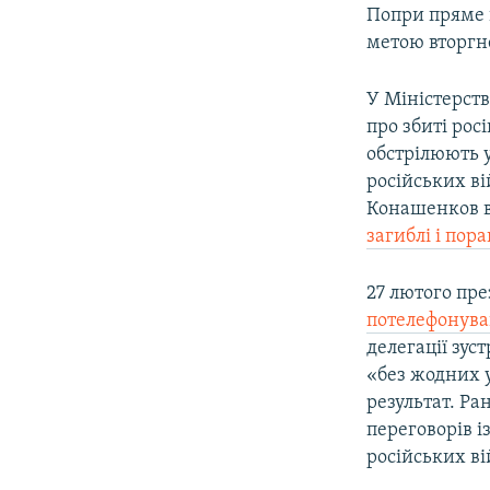
Попри пряме в
метою вторгне
У Міністерств
про збиті рос
обстрілюють у
російських в
Конашенков в
загиблі і пор
27 лютого пр
потелефонува
делегації зус
«без жодних 
результат. Ра
переговорів і
російських ві