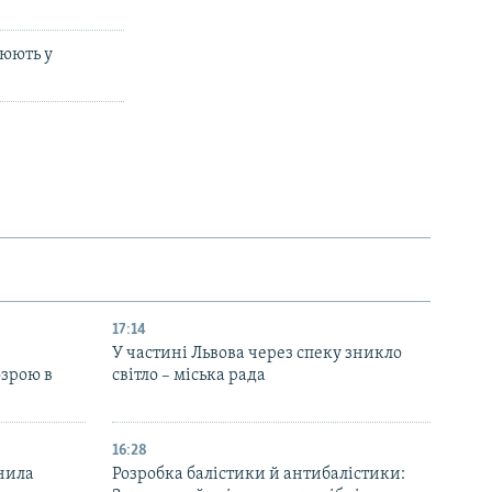
цюють у
17:14
У частині Львова через спеку зникло
озрою в
світло – міська рада
16:28
нила
Розробка балістики й антибалістики: