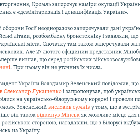
торгнення, Кремль заперечує наміри окупації України 
ння є «демілітаризація і денацифікація України».
і оборони Росії неодноразово заперечували дані україн
ійські літаки, розбомблену бронетехніку і заявляли, що
країнські міста. Спочатку там також заперечували заг
ійськових. Але 27 лютого офіційний представник Міноб
перше визнав, що серед російських військовослужбовц
анені
. При цьому він не уточнив їх числа.
езидент України Володимир Зеленський повідомив, що
в Олександр Лукашенко
і запропонував, щоб українськ
трілися на українсько-білоруському кордоні і провели п
умов». Зеленський
висловив сумнів
у тому, що в зустріч
ніше він також
відкинув Мінськ
як можливе місце для 
з російською стороною, нагадавши, що з Білорусі відбув
йськ на Україну.