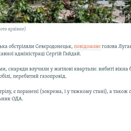
ото архівне)
ська обстріляли Севєродонецьк,
повідомляє
голова Луга
авної адміністраці Сергій Гайдай.
ми, снаряди влучили у житлові квартали: вибиті вікна 
обілі, перебитий газопровід.
трілу, є поранені (зокрема, і у тяжкому стані), а також 
льник ОДА.