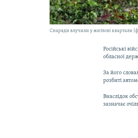
Снаряди влучили у житлові квартали (ф
Російські вій
обласної держ
За його слова
розбиті автом
Внаслідок обс
зазначає очі