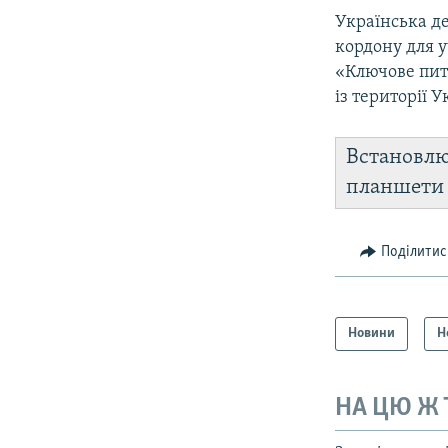
Українська де
кордону для у
«Ключове пит
із території 
Встановл
планшет
Поділитис
Новини
Н
НА ЦЮ Ж