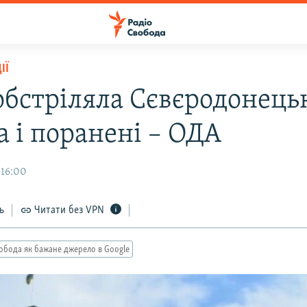
ІЇ
обстріляла Сєвєродонецьк
а і поранені – ОДА
 16:00
ь
Читати без VPN
обода як бажане джерело в Google