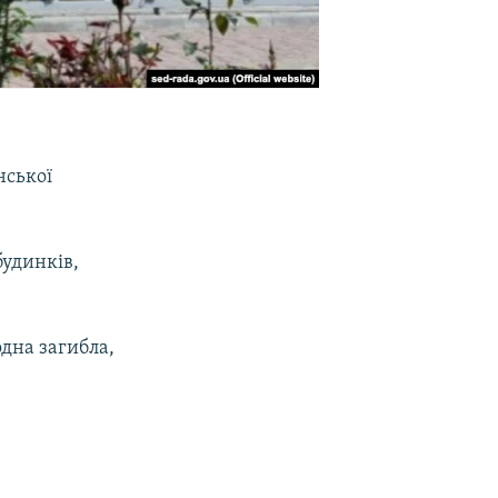
нської
будинків,
одна загибла,