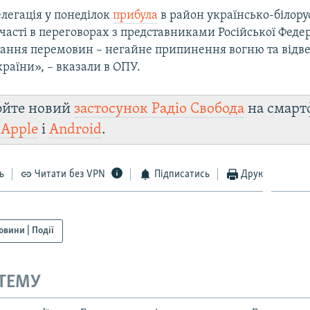
легація у понеділок
прибула
в район українсько-білору
часті в переговорах з представниками Російської Федер
ання перемовин – негайне припинення вогню та відве
України», – вказали в ОПУ.
юйте новий
застосунок Радіо Свобода
на смарт
и
Apple
і
Android
.
ь
Читати без VPN
Підписатись
Друк
овини | Події
 ТЕМУ