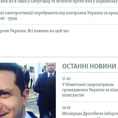
яни на в’їздах у Енергодар та мітинги проти них у Бердянську
мні електростанції перебувають під контролем України та пра
мі – уряд
проти України. Всі новини на цей час
ОСТАННІ НОВИНИ
17:45
У Німеччині заарештували
громадянина України за під
шпигунстві
16:59
Міськрада Дрогобича заборо