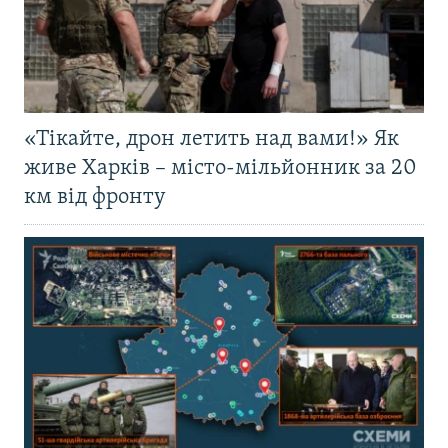
«Тікайте, дрон летить над вами!» Як
живе Харків – місто-мільйонник за 20
км від фронту