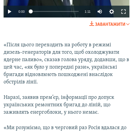
Auto
0:00
1:11
240p
ЗАВАНТАЖИТИ
360p
Auto
240p
360p
480p
480p
«Після цього переходить на роботу в режимі
дизель-генераторів для того, щоб охолоджувати
720p
720p
1080p
ядерне паливо», сказав голова уряду, додавши, що в
1080p
цей час, «як було у попередні рази», українські
бригади відновлюють пошкоджені внаслідок
обстрілів лінії.
Наразі, заявив прем’єр, інформації про допуск
українських ремонтних бригад до ліній, що
заживлять енергоблоки, у нього немає.
«Ми розуміємо, що в черговий раз Росія вдалася до