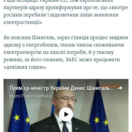
Ради Асоціації Україна-ЄС, тож європейських
Усі сайти RFE/RL
партнерів одразу проінформував про те, що «вкотре
росіяни перебили і відключили лінію живлення
електростанції».
Як пояснив Шмигаль, зараз станція працює завдяки
одному з енергоблоків, таким чином споживаючи
електроенергію на власні потреби, й у такому
режимі, за його словами, ЗАЕС може працювати
«декілька годин».
Прем’єр-міністр України Денис Шмигаль про відключення ЗАЕС від енергосистеми України
відео
Радіо Свобода
No media source currently available