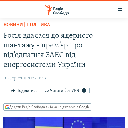
Доступність
посилання
Перейти
НОВИНИ | ПОЛІТИКА
до
РАДІО СВОБОДА – 70 РОКІВ
Росія вдалася до ядерного
основного
ВСЕ ЗА ДОБУ
матеріалу
шантажу - прем’єр про
СТАТТІ
Перейти
від’єднання ЗАЕС від
до
ВІЙНА
ПОЛІТИКА
енергосистеми України
основної
РОСІЙСЬКА «ФІЛЬТРАЦІЯ»
ЕКОНОМІКА
навігації
05 вересня 2022, 19:31
Перейти
ДОНБАС.РЕАЛІЇ
СУСПІЛЬСТВО
до
Поділитись
Читати без VPN
КРИМ.РЕАЛІЇ
КУЛЬТУРА
пошуку
ТИ ЯК?
СПОРТ
Додати Радіо Свобода як бажане джерело в Google
СХЕМИ
УКРАЇНА
КИТАЙ.ВИКЛИКИ
СВІТ