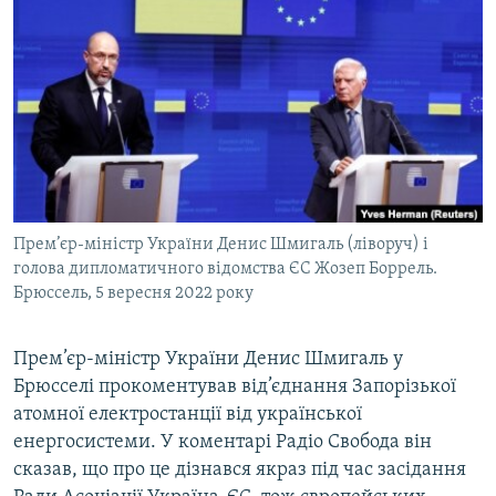
МУЛЬТИМЕДІА
ФОТО
СПЕЦПРОЄКТИ
ПОДКАСТИ
КРИМ РЕАЛІЇ
РУС
Прем’єр-міністр України Денис Шмигаль (ліворуч) і
УКР
голова дипломатичного відомства ЄС Жозеп Боррель.
Брюссель, 5 вересня 2022 року
КТАТ
Прем’єр-міністр України Денис Шмигаль у
ДОЛУЧАЙСЯ!
Брюсселі прокоментував від’єднання Запорізької
атомної електростанції від української
енергосистеми. У коментарі Радіо Свобода він
сказав, що про це дізнався якраз під час засідання