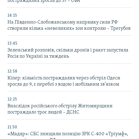
постраждалих зросла до 37 – ОВА
14:15
На Південно-Слобожанському напрямку сили РФ
створили кілька «невеликих» зон контролю – Трегубов
13:45
Зеленський розповів, скільки дронів і ракет запустила
Росія по Україні за тиждень
12:58
Кіпер: кількість постраждалих через обстріл Одеси
зросла до 9, є перебої з водою і мобільним зв’язком
12:25
Внаслідок російського обстрілу Житомирщини
постраждало троє людей – ДСНС
11:50
«Мадяр»: СБС знищили позицію ЗРК С-400 «Тріумф»,